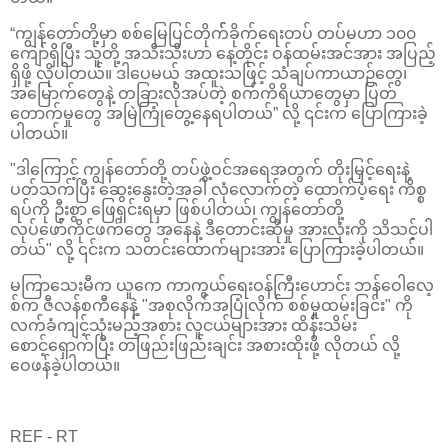
“ကျွန်တော်တို့မှာ စစ်မြေပြင်တိုက််ခိုက်ရေးတပ် တပ်မဟာ ၁၀၀
ကျော်ရှိပြီး သူတို့ အသီးသီးဟာ နေ့တိုင်း ဝန်ထမ်းအင်အား အပြည့်
ရှိဖို့ လိုပါတယ်။ ဒါပေမယ့် အထူးသဖြင့် သံချပ်ကာယာဉ်တွေ၊
အမြောက်တွေနဲ့ တခြားလိုအပ်တဲ့ စက်ကိရိယာတွေမှာ ပြတ်
တောက်မှုတွေ အမြဲကြုံတွေ့နေရပါတယ်” လို့ ၎င်းက ပြောကြားခဲ့
ပါတယ်။
"ဒါကြောင့် ကျွန်တော်တို့ တပ်ဖွဲ့ဝင်အရေအတွက် တိုးမြှင့်ရေးနဲ့
ပတ်သက်ပြီး ဆွေးနွေးတဲ့အခါ လုံလောက်တဲ့ ထောက်ပံ့ရေး ကိစ္စ
ရပ်ကို ဦးစွာ ဖြေရှင်းရမှာ ဖြစ်ပါတယ်၊ ကျွန်တော်တို့
လုပ်ဖော်ကိုင်ဖက်တွေ အနေနဲ့ ဒီတောင်းဆိုမှု အားလုံးကို သိသင့်ပါ
တယ်" လို့ ၎င်းက သတင်းထောက်များအား ပြောကြားခဲ့ပါတယ်။
မကြာသေးမီက ယူကေ ကာကွယ်ရေးဝန်ကြီးဟောင်း ဘန်‌ဝေါလေ့
စ်က ဇီလန်စကီနေနဲ့ "အစုလိုက်အပြုံလိုက် စစ်မှုထမ်းခြင်း" ကို
လက်ခံကျင့်သုံးမည့်အစား လူငယ်များအား ထိန်းသိမ်း
စောင့်ရှောက်ပြီး တဖြည်းဖြည်းချင်း အစားထိုးဖို့ လိုတယ် လို့
ဝေဖန်ခဲ့ပါတယ်။
REF - RT