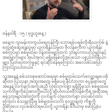
ဇန်နဝါရီ - ၁၅ ( ဗုဒ္ဓဟူးနေ့ )
မနေ့က ဂျာမန်ကာကွယ်ရေးဝန်ကြီး ဘောရစ်ပရစ်တိုးရီးယက်စ် နဲ့
တွေ့ဆုံဆွေးနွေးပွဲမှာ ယူကရိန်းသမ္မတ ဇီလန်စကီက ယူကရိန်း
စစ်တပ်မှာ စစ်မှုထမ်း ဝန်ထမ်းများထက် သံချပ်ကာယာဉ်များနှင့်
အမြောက်များ အပါအဝင် မရှိမဖြစ်လိုအပ်သော ပစ္စည်းကိရိယာ
များ ပြတ်တောက်မှုနှင့် ရင်ဆိုင်နေရကြောင်း အလေးပေးပြော
ကြားသွားပါတယ်။
သူ့အနေနဲ့ စစ်သားစုဆောင်းရေးမှာ စစ်မှုထမ်းသက်လျှော့ချပေးဖို
ဆိုတာ ပြဿနာ အထူးအထွေ မရှိပေမဲ့ နိုင်ငံတကာ စပွန်ဆာတွေ
အနေနဲ့ လက်နက်အကူအညီ လုံလောက်စွာ ရရှိပြီမှသာ စစ်မှုထမ်း
သက်ကိစ္စကိုစဉ်းစားလို့မယ်လို့ ဆိုပါတယ်။ဇီလန်စကီရဲ့အဆိုအရ
စစ်သားများအားလုံးကို လက်နက် လုံလောက်စွာ တပ်ဆင်ထား
ကြောင်း သေချာပြီးမှ စစ်မှုထမ်းသက် လျှော့ချတဲ့ ကိစ္စကို
ဦးစားပေး လုပ်ဆောင်ရမယ်လို့ ယူကရိန်း မီဒီယာမှ ဖော်ပြခဲ့ပ
တယ်။