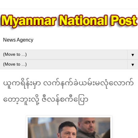
News Agency
▼
▼
ယူကရိန်းမှာ လက်နက်ခဲယမ်းမလုံလောက်
တော့ဘူးလို့ ဇီလန်စကီပြော