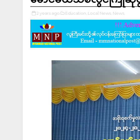
2 years ago
Education,
Local News,
News,