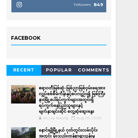
849
Followers
FACEBOOK
RECENT
POPULAR
COMMENTS
ဧရာဝတီမြစ်ဆုံ-မြစ်ညာမြစ်ဝှမ်းရေအား
လျှပ်စစ်စီမံကိန်းနှင့်စပ်လျဉ်း၍ မြစ်ကြီး
နားမြို့ပေါ်ရပ်ကွက်များအတွင်းရှိ
ရပ်ကွက်နေပြည်သူများနှင့်
မျက်နှာချင်းဆိုင် တွေ့ဆုံဆွေးနွေး
Ko Lay Naung
Aug 09, 2026
နောင်ချိုမြို့နယ် ဂုတ်တွင်းလမ်းပိုင်း
အတွင်း မိုးသည်းထန်စွာရွာသွန်းမှု