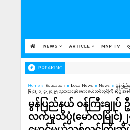
NEWS
ARTICLE
MNP TV
လ
BREAKING
Home
Education
Local News
News
မွန်ပြည်
မြိုင်)၂၀၂၄-၂ဝ၂၅ ပညာသင်နှစ်မောင်မယ်သစ်လွင်ကြိုဆိုပွဲ 
မွန်ပြည်နယ် ဝန်ကြီးချုပ်
လက်မှုသိပ္ပံ(မော်လမြို
မောင်မယ်သစ်လွင်ကြိုဆိ