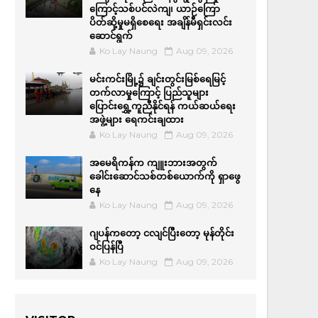
ကြောင့်သစ်ပင်လဲကျ၊ ယာဉ်ကြော
ပိတ်ဆို့မှုမရှိစေရေး အချိန်မီရှင်းလင်း
ဆောင်ရွက်
Ko Lay Naung
Aug 09, 2026
မင်းကင်းမြို့၌ ချင်းတွင်းမြစ်ရေမြင့်
တက်လာမှုကြောင့် ပြည်သူများ
ပြောင်းရွှေ့ကူညီနိုင်ရန် ကယ်ဆယ်ရေး
အဖွဲ့များ ရေကင်းချထား
Ko Lay Naung
Aug 09, 2026
အမေရိကန်က ကျူးဘားအတွက်
ခေါင်းဆောင်သစ်တစ်ယောက်ကို ရှာဖွေ
နေ
Ko Lay Naung
Aug 09, 2026
ဂျပန်ကတော့ ငလျင်ပြီးတော့ မုန်တိုင်း
ဝင်ပြန်ပြီ
Ko Lay Naung
Aug 09, 2026