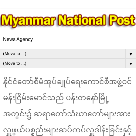
News Agency
▼
▼
နိုင်ငံတော်စီမံအုပ်ချုပ်ရေးကောင်စီအဖွဲ့၀င်
မန်းငြိမ်းမောင်သည် ပန်းတနော်မြို့
အတွင်း၌ ဆရာတော်သံဃာတော်များအား
လှူဖွယ်ပစ္စည်းများဆပ်ကပ်လှူဒါန်းခြင်းနှင့်