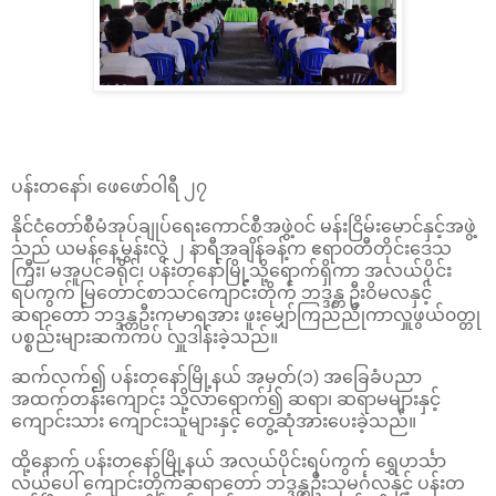
ပန်းတနော်၊ ဖေဖော်ဝါရီ ၂၇
နိုင်ငံတော်စီမံအုပ်ချုပ်ရေးကောင်စီအဖွဲ့၀င် မန်းငြိမ်းမောင်နှင့်အဖွဲ့
သည် ယမန်နေ့မွန်းလွဲ ၂ နာရီအချိန်ခန့်က ဧရာ၀တီတိုင်းဒေသ
ကြီး၊ မအူပင်ခရိုင်၊ ပန်းတနော်မြို့သို့ရောက်ရှိကာ အလယ်ပိုင်း
ရပ်ကွက် မြတောင်စာသင်ကျောင်းတိုက် ဘဒ္ဒန္တ ဦးဝိမလနှင့်
ဆရာတော် ဘဒ္ဒန္တဦးကုမာရအား ဖူးမျှော်ကြည်ညိုကာလှူဖွယ်၀တ္တု
ပစ္စည်းများဆက်ကပ် လှူဒါန်းခဲ့သည်။
ဆက်လက်၍ ပန်းတနော်မြို့နယ် အမှတ်(၁) အခြေခံပညာ
အထက်တန်းကျောင်း သို့လာရောက်၍ ဆရာ၊ ဆရာမများနှင့်
ကျောင်းသား ကျောင်းသူများနှင့် တွေ့ဆုံအားပေးခဲ့သည်။
ထို့နောက် ပန်းတနော်မြို့နယ် အလယ်ပိုင်းရပ်ကွက် ရွှေဟင်္သာ
လယ်ပေါ် ကျောင်းတိုက်ဆရာတော် ဘဒ္ဒန္တဦးသုမင်္ဂလနှင့် ပန်းတ