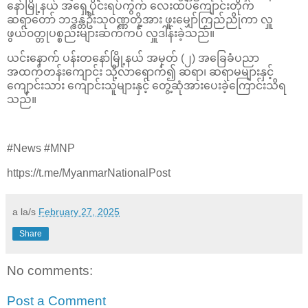
နော်မြို့နယ် အရှေ့ပိုင်းရပ်ကွက် လေးထပ်ကျောင်းတိုက်
ဆရာတော် ဘဒ္ဒန္တဦးသုဝဏ္ဏတို့အား ဖူးမျှော်ကြည်ညိုကာ လှူ
ဖွယ်၀တ္တုပစ္စည်းများဆက်ကပ် လှူဒါန်းခဲ့သည်။
ယင်းနောက် ပန်းတနော်မြို့နယ် အမှတ် (၂) အခြေခံပညာ
အထက်တန်းကျောင်း သို့လာရောက်၍ ဆရာ၊ ဆရာမများနှင့်
ကျောင်းသား ကျောင်းသူများနှင့် တွေ့ဆုံအားပေးခဲ့ကြောင်းသိရ
သည်။
#News #MNP
https://t.me/MyanmarNationalPost
a la/s
February 27, 2025
Share
No comments:
Post a Comment