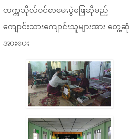
တက္ကသိုလ်ဝင်စာမေးပွဲဖြေဆိုမည့်
ကျောင်းသားကျောင်းသူများအား တွေ့ဆုံ
အားပေး