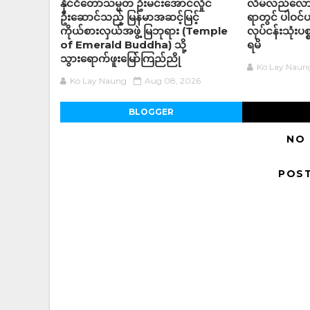
နိုင်ငံတော်သမ္မတ ဦးမင်းအောင်လှိုင်
လိမ်လည်လောင
ဦးဆောင်သည့် မြန်မာအဆင့်မြင့်
ရာတွင် ပါဝင
ကိုယ်စားလှယ်အဖွဲ့ မြဘုရား (Temple
လုပ်ငန်းသုံးပစ
of Emerald Buddha) သို့
ရမိ
သွားရောက်ဖူးမြော်ကြည်ညို
Ko Lay Naun
Ko Lay Naung
Aug 08, 2026
BLOGGER
NO
POS