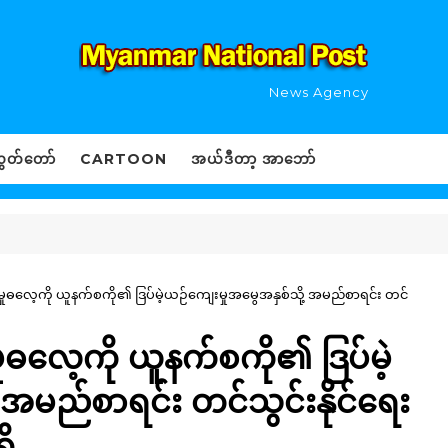
News Agency
ွှတ်တော်
CARTOON
အယ်ဒီတာ့ အာဘော်
ှုဓလေ့ကို ယူနက်စကို၏ ဒြပ်မဲ့ယဉ်ကျေးမှုအမွေအနှစ်သို့ အမည်စာရင်း တင်
ုဓလေ့ကို ယူနက်စကို၏ ဒြပ်မဲ့
 အမည်စာရင်း တင်သွင်းနိုင်ရေး
ိ