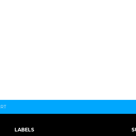
ORT
LABELS
S