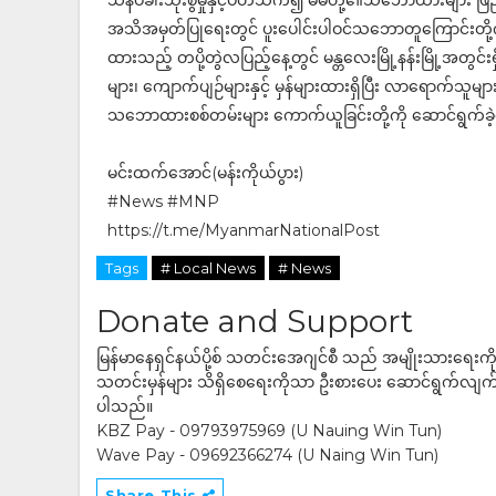
သနပ်ခါးသုံးစွဲမှုနှင့်ပတ်သက်၍ မိမိတို့၏သဘောထားများ ဖြ
အသိအမှတ်ပြုရေးတွင် ပူးပေါင်းပါဝင်သဘောတူကြောင်းတို့ကိ
ထားသည့် တပို့တွဲလပြည့်နေ့တွင် မန္တလေးမြို့နန်းမြို့အတွင်းရှ
များ၊ ကျောက်ပျဉ်များနှင့် မှန်များထားရှိပြီး လာရောက်သူမ
သဘောထားစစ်တမ်းများ ကောက်ယူခြင်းတို့ကို ဆောင်ရွက်ခ
မင်းထက်အောင်(မန်းကိုယ်ပွား)
#News #MNP
https://t.me/MyanmarNationalPost
Tags
# Local News
# News
Donate and Support
မြန်မာနေရှင်နယ်ပို့စ် သတင်းအေဂျင်စီ သည် အမျိုးသားရေးက
သတင်းမှန်များ သိရှိစေရေးကိုသာ ဦးစားပေး ဆောင်ရွက်လျက်ရှိပါသည
ပါသည်။
KBZ Pay - 09793975969 (U Nauing Win Tun)
Wave Pay - 09692366274 (U Naing Win Tun)
Share This