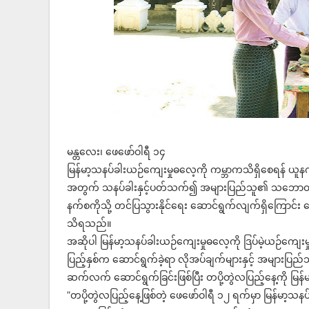
မန္တလေး၊ ဖေဖော်ဝါရီ ၁၄
မြန်မာ့သနပ်ခါးယဉ်ကျေးမှုဓလေ့ကို ကမ္ဘာကသိရှိစေရန် ယူနက
အတွက် သနပ်ခါးနှင့်ပတ်သက်၍ အများပြည်သူ၏ သဘောထားစစ
နက်စကိုသို့ တင်ပြသွားနိုင်ရေး ဆောင်ရွက်လျက်ရှိကြောင်း 
သိရသည်။
အဆိုပါ မြန်မာ့သနပ်ခါးယဉ်ကျေးမှုဓလေ့ကို ဒြပ်မဲ့ယဉ်ကျေ
ပြည့်နှစ်က ဆောင်ရွက်ခဲ့ရာ လိုအပ်ချက်များနှင့် အများ
ဆက်လက် ဆောင်ရွက်ခြင်းဖြစ်ပြီး တပို့တွဲလပြည့်နေ့ကို 
“တပို့တွဲလပြည့်နေ့ဖြစ်တဲ့ ဖေဖော်ဝါရီ ၁၂ ရက်မှာ မြန်မာ့သ