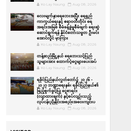
Ko Lay Naung
Aug 08, 2026
လေးမျက်နှာရေဘေးအပြီး ရေရှည်
ကာကွယ်ရေးနှင့် ဧရာဝတီတိုင်း ရေ
အရင်းအမြစ် စီမံခန့်ခွဲမှုစီမံချက် ရေးဆွဲ
ဆောင်ရွက်ရန် နိုင်ငံတော်သမ္မတ ဦးမင်း
အောင်လှိုင် မှာကြား
Ko Lay Naung
Aug 08, 2026
တန့်ဆည်မြို့နယ် ရေဘေးသင့်ပြည်
သူများအား ထောက်ပံ့ငွေများပေးအပ်
Ko Lay Naung
Aug 08, 2026
ရခိုင်ပြည်နယ်လွှတ်တော်၌ ၂၀၂၆ -
၂၀၂၇ ဘဏ္ဍာရေးနှစ်၊ ရခိုင်ပြည်နယ်၏
ဖြည့်စွက်ခွင့်ပြု ငွေစာရင်း
(လျာထားချက်) နှင့်စပ်လျဉ်းသည့်
လုပ်ငန်းညှိနှိုင်းအစည်းအဝေးကျင်းပ
Ko Lay Naung
Aug 08, 2026