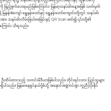
ည့်ဆည်း ရာ၌ သနပ်ခါးသုံးစွဲသည့်အကြောင်းအရင်းနှင့် ယူနက်စကို
ု ဖြည့်စွက်ပေးရမည်ဖြစ်ကြောင်း၊ မြန်မာ့သနပ်ခါးနေ့အဖြစ် သတ်မှတ်
ိ မြနန်းစံကျော် ရွှေနန်းတော်နှင့် ရွှေနန်းတော်ကျောင်းတို့တွင် သနပ်ခါး
ျားအား သနပ်ခါးလိမ်းခြယ်စေခြင်းနှင့် QR Scan ဖတ်၍ ၎င်းတို့၏
ဲ့ကြောင်း သိရသည်။
ို ဦးထိပ်ထားသည့် သတင်းမီဒီယာဖြစ်ပါသည်။ တိုင်းရင်းသား ပြည်သူများ
်။ မြန်မာနေရှင်နယ်ပို့စ်သို့ အနှောင်အဖွဲ့ကင်းစွာ ကူညီပံ့ပိုးနိုင်