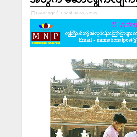
1 year ago
Local News,
News,