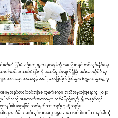
်စကို၏ ဒြပ်မဲ့ယဉ်ကျေးမှုအမွေအနှစ်သို့ အမည်စာရင်းတင်သွင်းနိုင်ရေး
်တမ်းကောက်ခံခြင်းကို ဆောင်ရွက်လျက်ရှိပြီး မတ်လမတိုင်မီ ယူ
ရှေးဟောင်းသုတေသနနှင့် အမျိုးသားပြတိုက်ဦးစီးဌာန (မန္တလေးဌာနခွဲ) မှ
းမှုအမွေအနှစ်စာရင်းဝင်အဖြစ် ယူနက်စကိုမှ အသိအမှတ်ပြုရေးကို ၂၀၂၀
ပြည်သူပါဝင်သည့် အထောက်အထားများ ထပ်မံဖြည့်ဆည်း၍ ယခုနှစ်တွင်
မြန်မာ့သနပ်ခါးနေ့အဖြစ် သတ်မှတ်ထားသည်ဟု ဆိုသည်။
နပ်ခါးနေ့အထိမ်းအမှတ်လှုပ်ရှားမှုတွေ မန္တလေးမှာ လုပ်ပါတယ်။ သနပ်ခါးကို