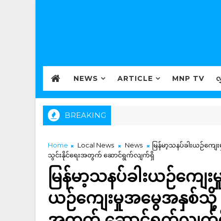
NEWS
ARTICLE
MNP TV
လ
BREAKING
Home
Local News
News
မြန်မာ့သနပ်ခါးယဉ်ကျေးမ
သွင်းနိုင်ရေးအတွက် ဆောင်ရွက်လျက်ရှိ
မြန်မာ့သနပ်ခါးယဉ်ကျေးမှ
ယဉ်ကျေးမှုအမွေအနှစ်သို့
အတွက် ဆောင်ရွက်လျက်ရှ