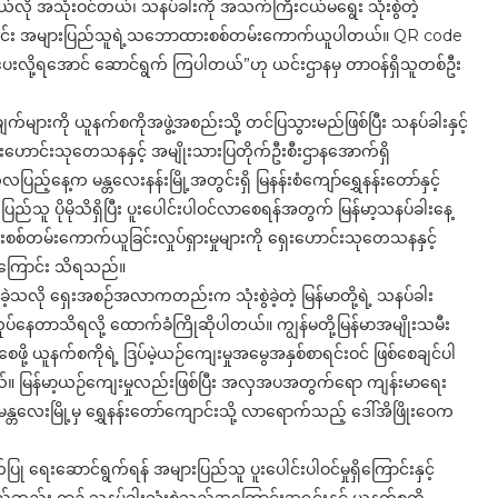
 အသုံးဝင်တယ်၊ သနပ်ခါးကို အသက်ကြီးငယ်မရွေး သုံးစွဲတဲ့
ြောင်း အများပြည်သူရဲ့သဘောထားစစ်တမ်းကောက်ယူပါတယ်။ QR code
ေးလို့ရအောင် ဆောင်ရွက် ကြပါတယ်”ဟု ယင်းဌာနမှ တာဝန်ရှိသူတစ်ဦး
ားကို ယူနက်စကိုအဖွဲ့အစည်းသို့ တင်ပြသွားမည်ဖြစ်ပြီး သနပ်ခါးနှင့်
ောင်းသုတေသနနှင့် အမျိုးသားပြတိုက်ဦးစီးဌာနအောက်ရှိ
ြည့်နေ့က မန္တလေးနန်းမြို့အတွင်းရှိ မြနန်းစံကျော်ရွှေနန်းတော်နှင့်
ပြည်သူ ပိုမိုသိရှိပြီး ပူးပေါင်းပါဝင်လာစေရန်အတွက် မြန်မာ့သနပ်ခါးနေ့
စ်တမ်းကောက်ယူခြင်းလှုပ်ရှားမှုများကို ရှေးဟောင်းသုတေသနနှင့်
ခဲ့ကြောင်း သိရသည်။
ခဲ့သလို ရှေးအစဉ်အလာကတည်းက သုံးစွဲခဲ့တဲ့ မြန်မာတို့ရဲ့ သနပ်ခါး
်နေတာသိရလို့ ထောက်ခံကြိုဆိုပါတယ်။ ကျွန်မတို့မြန်မာအမျိုးသမီး
ဖို့ ယူနက်စကိုရဲ့ ဒြပ်မဲ့ယဉ်ကျေးမှုအမွေအနှစ်စာရင်းဝင် ဖြစ်စေချင်ပါ
တယ်။ မြန်မာ့ယဉ်ကျေးမှုလည်းဖြစ်ပြီး အလှအပအတွက်ရော ကျန်းမာရေး
ေးမြို့မှ ရွှေနန်းတော်ကျောင်းသို့ လာရောက်သည့် ဒေါ်အိဖြိုးဝေက
ု ရေးဆောင်ရွက်ရန် အများပြည်သူ ပူးပေါင်းပါဝင်မှုရှိကြောင်းနှင့်