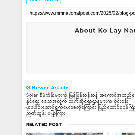
About Ko Lay Na
Newer Article
Solar စီမံကိန်းများကို မြန်မြန်ဆန်ဆန် အကောင်အထည်ဖ
နိုင်ရေး ဒေသအလိုက် သက်ဆိုင်ရာဌာနများက ဝိုင်းဝန်း
ပူးပေါင်းဆောင်ရွက်ပေးစေလိုကြောင်း ပြည်ထောင်စုဝန်ကြီ
ဉာဏ်ထွန်း ပြောကြား
RELATED POST