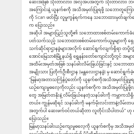
ဆေးအဖြစ် သုံးတာလား၊ အလှအပအတွက် သုံးတာလား၊ ဘယ်လို
အကြောင်းနဲ့ ယူနက်စကို အသိအမှတ်ပြုရဖို့ သဘောတူက
ကို Scan ဖတ်ပြီး လူမှုကွန်ရက်ကနေ သဘောထားမှတ်ချက်ပ
က ပြောသည်။
အဆိုပါ အများပြည်သူတို့၏ သဘောထားစစ်တမ်းကောက်ခံချက်မျ
ပတ်သက်သည့် သဘောထားစစ်တမ်းကောက်ယူမှုများကို ရှေးဟ
သက်ဆိုင်ရာဌာနခွဲများအလိုက် ဆောင်ရွက်လျက်ရှိရာ တပို့တွဲလပ
အောင်မြေသာစံမြို့နယ်ရှိ ရွှေနန်းတော်ကျောင်းတို့တွင် အများ
အထိမ်းအမှတ်အဖြစ် သနပ်ခါးလိမ်းခြယ်ခြင်းနှင့် သဘောထားစ
အမျိုးသား ပြတိုက်ဦးစီးဌာန (မန္တလေးဌာနခွဲ) မှ ဆောင်ရွက်
“မြန်မာ့အတာသင်္ကြန်ပွဲတော်ကို ယူနက်စကိုအသိအမှတ်ပြုမှုရ
ယဉ်ကျေးမှုဓလေ့ကိုလည်း ယူနက်စကိုက အသိအမှတ်ပြုဖို့လုပ
တွေ အမြတ်တနိုးနဲ့ လိမ်းခြယ်နေတဲ့သနပ်ခါးကို ကမ္ဘာကသိရှိစေ
တယ်။ ကျွန်မဆိုရင် သနပ်ခါးကို မနက်မိုးလင်းတာနဲ့လိမ်း
အတွက်ပါ ဆေးဖက်ဝင်တယ်ဆိုတာ လူတိုင်းသိပါတယ်” ဟု မန္တလ
ပြောသည်။
မြန်မာ့သနပ်ခါးယဉ်ကျေးမှုဓလေ့ကို ယူနက်စကိုမှ အသိအမှတ်ပြ