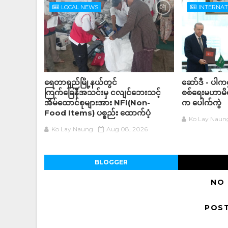
LOCAL NEWS
INTERNA
ရေတာရှည်မြို့နယ်တွင်
ဆော်ဒီ - ပါကစ္
ကြက်ခြေနီအသင်းမှ ငလျင်ဘေးသင့်
စစ်ရေးမဟာမိတ်
အိမ်‌ထောင်စုများအား NFI(Non-
က ပေါက်ကွဲ
Food Items) ပစ္စည်း ထောက်ပံ့
Ko Lay Naun
Ko Lay Naung
Aug 08, 2026
BLOGGER
NO
POS