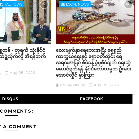
TIONAL NEWS
LOCAL NEWS
စတန် - တူရကီ သုံးနိုင်ငံ
လေးမျက်နှာရေဘေးအပြီး ရေရှည်
ဖွဲ့လိုက်လို့ အီရန်ဘက်
ကာကွယ်ရေးနှင့် ဧရာဝတီတိုင်း ရေ
အရင်းအမြစ် စီမံခန့်ခွဲမှုစီမံချက် ရေးဆွဲ
ဆောင်ရွက်ရန် နိုင်ငံတော်သမ္မတ ဦးမင်း
g
Aug 08, 2026
အောင်လှိုင် မှာကြား
Ko Lay Naung
Aug 08, 2026
DISQUS
FACEBOOK
 COMMENTS:
T A COMMENT