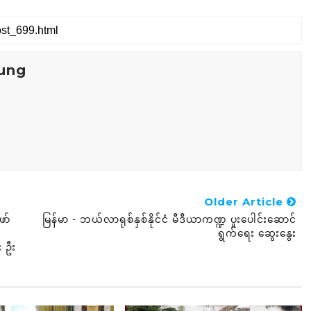
ung
Older Article
ော်
မြန်မာ - ဘယ်လာရုစ်နှစ်နိုင်ငံ မီဒီယာကဏ္ဍ ပူးပေါင်းဆောင်
ရွက်ရေး ဆွေးနွေး
း ဦး