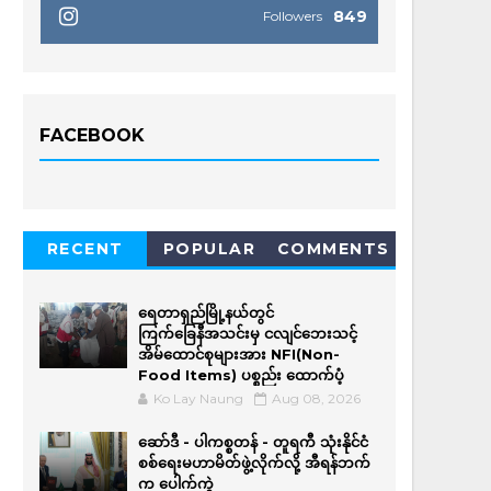
849
Followers
FACEBOOK
RECENT
POPULAR
COMMENTS
ရေတာရှည်မြို့နယ်တွင်
ကြက်ခြေနီအသင်းမှ ငလျင်ဘေးသင့်
အိမ်‌ထောင်စုများအား NFI(Non-
Food Items) ပစ္စည်း ထောက်ပံ့
Ko Lay Naung
Aug 08, 2026
ဆော်ဒီ - ပါကစ္စတန် - တူရကီ သုံးနိုင်ငံ
စစ်ရေးမဟာမိတ်ဖွဲ့လိုက်လို့ အီရန်ဘက်
က ပေါက်ကွဲ