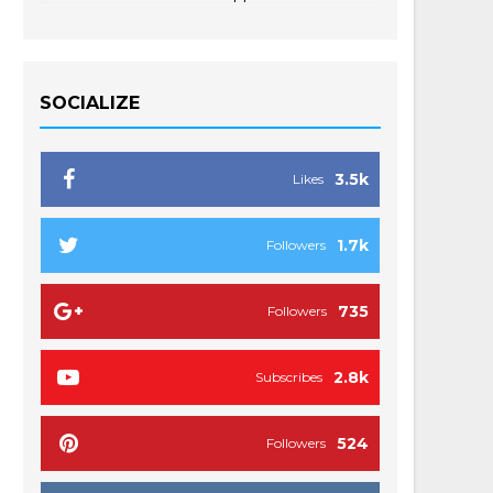
SOCIALIZE
3.5k
Likes
1.7k
Followers
735
Followers
2.8k
Subscribes
524
Followers