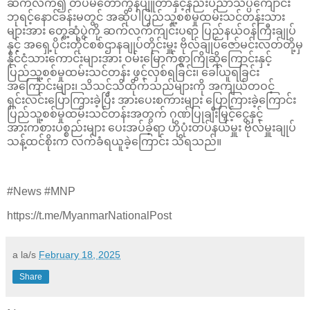
ဆက်လက်၍ တပ်မတော်ကွန်ပျူတာနှင့်နည်းပညာသိပ္ပံကျောင်း
ဘုရင့်နောင်ခန်းမတွင် အဆိုပါပြည်သူ့စစ်မှုထမ်းသင်တန်းသား
များအား တွေ့ဆုံပွဲကို ဆက်လက်ကျင်းပရာ ပြည်နယ်ဝန်ကြီးချုပ်
နှင့် အရှေ့ပိုင်းတိုင်စစ်ဌာနချုပ်တိုင်းမှူး ဗိုလ်ချုပ်ဇော်မင်းလတ်တို့မှ
နိုင်ငံသားကောင်းများအား ဝမ်းမြောက်စွာကြိုဆိုကြောင်းနှင့်
ပြည်သူ့စစ်မှုထမ်းသင်တန်း ဖွင့်လှစ်ရခြင်း၊ ခေါ်ယူရခြင်း
အကြောင်းများ၊ သိသင့်သိထိုက်သည်များကို အကျယ်တဝင့်
ရှင်းလင်းပြောကြားခဲ့ပြီး အားပေးစကားများ ပြောကြားခဲ့ကြောင်း
ပြည်သူ့စစ်မှုထမ်းသင်တန်းအတွက် ဂုဏ်ပြုချီးမြှင့်ငွေနှင့်
အားကစားပစ္စည်းများ ပေးအပ်ခဲ့ရာ ဟိုပုံးတပ်နယ်မှူး ဗိုလ်မှူးချုပ်
သန့်ထင်စိုးက လက်ခံရယူခဲ့ကြောင်း သိရသည်။
#News #MNP
https://t.me/MyanmarNationalPost
a la/s
February 18, 2025
Share