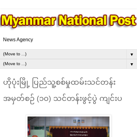
News Agency
▼
▼
ဟိုပုံးမြို့ ပြည်သူ့စစ်မှုထမ်းသင်တန်း
အမှတ်စဉ် (၁၀) သင်တန်းဖွင့်ပွဲ ကျင်းပ