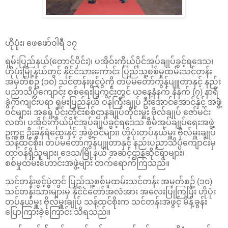
ဟိုပုံး၊ ဖေဖော်ဝါရီ ၁၇
ရှမ်းပြည်နယ်(‌တောင်ပိုင်း)၊ ပအိုဝ်းကိုယ်ပိုင်အုပ်ချုပ်ခွင့်ရဒေသ၊
ဟိုပုံးမြို့နယ်တွင် နိုင်ငံသားကောင်း ပြည်သူ့စစ်မှုထမ်းသင်တန်း
အမှတ်စဥ် (၁၀) သင်တန်းဖွင့်ပွဲကို တပ်မတော်ကွန်ပျူတာနှင့် နည်း
ပညာသိပ္ပံကျောင်း စစ်ရေးပြကွင်းတွင် ယနေ့နံနက် နံနက် (၇) နာရီ
ခွဲကကျင်းပရာ ရှမ်းပြည်နယ် ဝန်ကြီးချုပ် ဦးအောင်အောင်နှင့် အဖွဲ့
ဝင်များ၊ အရှေ့ပိုင်းတိုင်းစစ်ဌာနချုပ်တိုင်းမှူး ဗိုလ်ချုပ် ဇော်မင်း
လတ်၊ ပအိုဝ်းကိုယ်ပိုင်အုပ်ချုပ်ခွင့်ရဒေသ စီမံအုပ်ချုပ်ရေးအဖွဲ့
ဥက္ကဋ္ဌ ဦးခွန်ရဲထွေးနှင့် အဖွဲ့ဝင်များ၊ ဟိုပုံးတပ်နယ်မှူး ဗိုလ်မှူးချုပ်
သန့်ထင်စိုး၊ တပ်မတော်ကွန်ပျူတာနှင့် နည်းပညာသိပ္ပံကျောင်းမှ
တာဝန်ရှိသူများ၊ ဒေသ/မြို့နယ် အဆင့်ဌာနဆိုင်ရာများ၊
စစ်မှုထမ်းဟောင်းအဖွဲ့များ တက်ရောက်ကြသည်။
သင်တန်းဖွင့်ပွဲတွင် ပြည်သူ့စစ်မှုထမ်းသင်တန်း အမှတ်စဥ် (၁၀)
သင်တန်းသားများမှ နိုင်ငံတော်အလံအား အလေးပြုကြပြီး ဟိုပုံး
တပ်နယ်မှူး ဗိုလ်မှူးချုပ် သန့်ထင်စိုးက သင်တန်းအဖွင့် မိန့်ခွန်း
ပြောကြားခဲ့ကြောင်း သိရသည်။