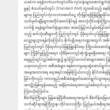
ယခင်က ရေနံလက်ယက်တွင်းတိမ် လုပ်ငန်းများဆောင်ရွက်ခဲ့
မှုနှင့် စံသတ်မှတ်တွင်း (Standard Well) တူးဖော်သည့် စနစ်ဖြ
များမှ ပြည်တွင်းသုံးသဘာဝဓာတ်ငွေ့ တိုးမြှင့်ရရှိဖြန့်ဖြူး
သတ်မှတ်ချိန်များအတိုင်းစတင်နိုင်ရန် အားလုံးဝိုင်းဝန်းကြိ
လက်ရှိ ရေနံချက်စက်ရုံများအား အဆင့်မြှင့်တင်မွမ်းမံပြ
သည့် စက်သုံးဆီများကို ပြည်တွင်းတွင် ပိုမိုထုတ်လုပ်ဖြန့်ဖြူ
လျှော့ချသွားရန်လိုကြောင်း၊ စိုက်ပျိုးရေးကဏ္ဍအတွက် 
ပြည်တွင်းတွင် ပိုမိုထုတ်လုပ်ဖြန့်ဖြူးနိုင်ရေး ကြိုးပမ်းဆော
များ ကြံ့ခိုင်မှုပြည့်ဝရေး၊ ယိုစိမ့်လေလွင့်ဆုံးရှုံးမှုမရှိစ
ရေရှည်တွင်လျှပ်စစ်ကဏ္ဍ၌ ရုပ်ကြွင်းလောင်စာများအစား ပြန်လည
ယခုကတည်းက အစီအမံများ စနစ်တကျရေးဆွဲဆောင်ရွက်သွားရ
အနေအထားအရ ရေအရင်းအမြစ်ကြွယ်ဝသည့် နိုင်ငံတစ်ခုဖြစ်
ခြင်းကိုလည်း ကာလရှည်အစီအမံချမှတ်ဆောင်ရွက်သွားရမည်ဖ
အကျိုးဖြစ်ထွန်းစေမည့် အနိမ့်တမံရေအားလျှပ်စစ်ထုတ်ယူ
ကြားလိုကြောင်း။
စီမံကိန်းကြီးများ မြန်ဆန်ပြီးစီးစေရေးအတွက် စီမံကိန်းမြေ
သက်ဆိုင်ရာဝန်ကြီးဌာန၊ တိုင်းဒေသကြီး/ ပြည်နယ်အစိုးရအဖွဲ့