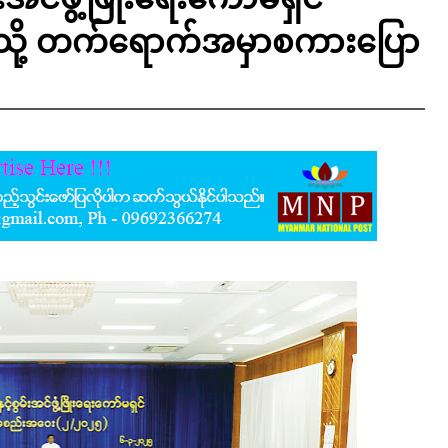
ို့ တက်ရောက်အမှာစကားပြော