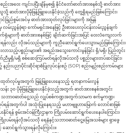
းအဝေး ကျင်းပပြီးချိန်မှစ၍ နိုင်ငံတော်ဓာတ်အားစနစ်သို့ ဓာတ်အား
သူသို့ ဓာတ်အားပိုမိုဖြန့်ဖြူးပေးနိုင်ခဲ့သည်ကို တွေ့ရှိရမည်ဖြစ်ကြောင်း၊
ခြည်စွမ်းအင်မှ ဓာတ်အားထုတ်လုပ်ခြင်းများကို အမြန်
းညွှန်ခဲ့ရာ ကော်မရှင်အနေဖြင့် ဦးစားပေးလုပ်ငန်းလမ်းညွှန်ချက်
က်ရုံများကို ဓာတ်အားစနစ်ဖြင့် ချိတ်ဆက်ခြင်းအပြင် ဝေးလံကျေးလက်
်ရန်လည်း လိုအပ်သည်များကို ကူညီဆောင်ရွက်ပေးသွားမည်ဖြစ်ကြောင်း၊
ွင်းလာသည့်ပစ္စည်းများ၏ အရည်အသွေးကောင်းမွန်ခြင်း ရှိ/မရှိ၊ ပြည်တွင်း
ကိုက်ညီမှုရှိ/မရှိ စစ်ဆေးကြပ်မတ်ရန်လိုအပ်သလို ပစ္စည်းများတပ်ဆင်ခြင်း၊
ည်းပညာပိုင်းဆိုင်ရာစံပြုလုပ်ငန်းစဉ် (SOP) စည်းမျဉ်းစည်းကမ်းများ
ားထုတ်လုပ်မှုအတွက် ဖြန့်ဖြူးပေးနေသည့် ရတနာကမ်းလွန်
 ၃၀ ပိုမိုဖြန့်ဖြူးပေးနိုင်ခဲ့သည့်အတွက် ဓာတ်အားစနစ်အတွင်း
့ပါကြောင်း၊ သဘာဝဓာတ်ငွေ့သည် လျှပ်စစ်ကဏ္ဍအတွက်သာမက စက်မှုကဏ္ဍ၊
်ရန်အတွက်ပါ အသုံးပြုနေရသည့် မဟာဗျူဟာမြောက် လောင်စာဖြစ်
ပေးနိုင်ရန် စွမ်းအင်ဝန်ကြီးဌာနက ကြိုးပမ်းဆောင်ရွက်ပေးနေပါကြောင်း၊
ေး ကြိုးပမ်းရန်လိုအပ်သလို ရေနံနှင့်သဘာဝဓာတ်ငွေ့မြေအသစ်များ ရှာဖွေ
် ဆောင်ရွက်သွားရန်လိုကြောင်း။