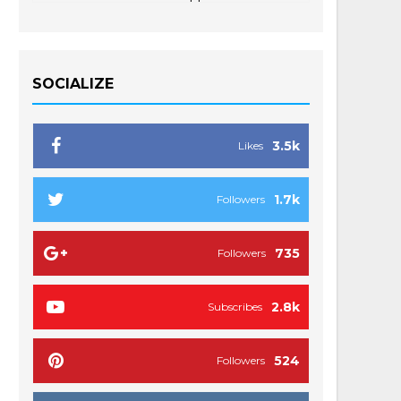
SOCIALIZE
3.5k
Likes
1.7k
Followers
735
Followers
2.8k
Subscribes
524
Followers