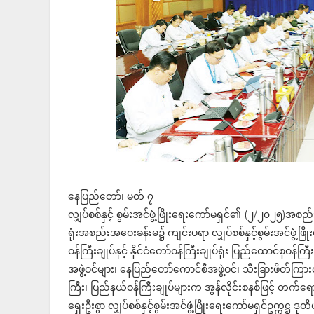
နေပြည်တော်၊ မတ် ၇
လျှပ်စစ်နှင့် စွမ်းအင်ဖွံ့ဖြိုးရေးကော်မရှင်၏ (၂/၂၀၂၅)အစည
ရုံးအစည်းအဝေးခန်းမ၌ ကျင်းပရာ လျှပ်စစ်နှင့်စွမ်းအင်ဖွံ့ဖြို
ဝန်ကြီးချုပ်နှင့် နိုင်ငံတော်ဝန်ကြီးချုပ်ရုံး ပြည်ထောင်စုဝန်က
အဖွဲ့ဝင်များ၊ နေပြည်တော်ကောင်စီအဖွဲ့ဝင်၊ သီးခြားဖိတ်ကြာ
ကြီး၊ ပြည်နယ်ဝန်ကြီးချုပ်များက အွန်လိုင်းစနစ်ဖြင့် တက
ရှေးဦးစွာ လျှပ်စစ်နှင့်စွမ်းအင်ဖွံ့ဖြိုးရေးကော်မရှင်ဥက္ကဋ္ဌ 