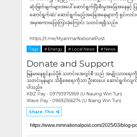
ဆုံးဖြတ်ချက်များအပေါ် ဆောင်ရွက်ပြီးစီးမှုအခြေအနေနှင့် ပြန
ဆောင်ရွက်ဆဲ/ ဆောင်ရွက်မည့်အခြေအနေများကို ရှင်းလင်းတင်ပြကြ
အမှာစကားပြောကြားခဲ့ကြောင်း သတင်းရရှိသည်။
https://t.me/MyanmarNationalPost
Tags
# Energy
# Local News
# News
Donate and Support
မြန်မာနေရှင်နယ်ပို့စ် သတင်းအေဂျင်စီ သည် အမျိုးသားရေးက
သတင်းမှန်များ သိရှိစေရေးကိုသာ ဦးစားပေး ဆောင်ရွက်လျက်ရှိပါသည
ပါသည်။
KBZ Pay - 09793975969 (U Nauing Win Tun)
Wave Pay - 09692366274 (U Naing Win Tun)
Share This