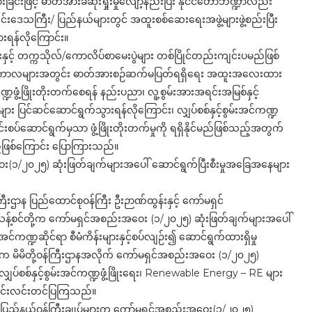
င်းဖြင့် ဓာတ်အားခဆုံးရှုံးမှုလျော့နည်းပြီး နိုင်ငံတော်ဘဏ္ဍာလည်း
င်းဒေသကြီး/ ပြည်နယ်များတွင် အထူးစစ်ဆေးရေးအဖွဲ့များဖွဲ့စည်းပြီး
ားရန်လိုကြောင်း။
ှင့် တက္ကသိုလ်/ကောလိပ်စာမေးပွဲများ တစ်ပြိုင်တည်းကျင်းပမည်ဖြစ်
ချိန်ကာလများအတွင်း ဓာတ်အားစဉ်ဆက်မပြတ်ရရှိရေး အထူးအလေးထား
ဏ္ဍဖွံ့ဖြိုးတိုးတက်စေရန် နည်းပညာ၊ လူ့စွမ်းအားအရင်းအမြစ်နှင့်
ား ပြင်ဆင်ဆောင်ရွက်သွားရန်လိုကြောင်း၊ လျှပ်စစ်နှင့်စွမ်းအင်ကဏ္ဍ
ပ်ဆောင်ရွက်မှသာ ဖွံ့ဖြိုးတိုးတက်မှုကို ရရှိနိုင်မည်ဖြစ်သည့်အတွက်
်ဖြစ်ကြောင်း ပြောကြားသည်။
း(၁/၂၀၂၅) ဆုံးဖြတ်ချက်များအပေါ် ဆောင်ရွက်ပြီးစီးမှုအခြေအနေများ
ြီးဌာန ပြည်ထောင်စုဝန်ကြီး ဦးဉာဏ်ထွန်းနှင့် ကော်မရှင်
ဦးသန့်စင်တို့က ကော်မရှင်အစည်းအဝေး (၁/၂၀၂၅) ဆုံးဖြတ်ချက်များအပေါ်
င်ကဏ္ဍဆိုင်ရာ စီမံကိန်းများနှင့်စပ်လျဉ်း၍ ဆောင်ရွက်ထားရှိမှု
ျားက မိမိတို့ဝန်ကြီးဌာနအလိုက် ကော်မရှင်အစည်းအဝေး (၁/၂၀၂၅)
ျှပ်စစ်နှင့်စွမ်းအင်ကဏ္ဍဖွံ့ဖြိုးရေး၊ Renewable Energy – RE များ
ု ရှင်းလင်းတင်ပြကြသည်။
 ပြည်နယ်ဝန်ကြီးချုပ်များက ကော်မရှင်အစည်းအဝေး(၁/၂၀၂၅)