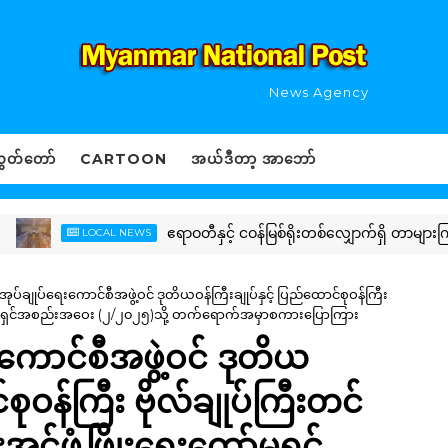
News Agency
ွှတ်တော်
CARTOON
အယ်ဒီတာ့ အာဘော်
ဧရာဝတီနှင့် ငဝန်မြစ်ရိုးတစ်လျှောက်ရှိ တာများကြံ့ခို
LOCAL NEWS
မံအုပ်ချုပ်ရေးကောင်စီအဖွဲ့ဝင် ဒုတိယဝန်ကြီးချုပ်နှင့် ပြည်ထောင်စုဝန်ကြီး
ရေးကော်မရှင်အစည်းအဝေး (၂/၂၀၂၅)သို့ တက်ရောက်အမှာစကားပြောကြား
ေးကောင်စီအဖွဲ့ဝင် ဒုတိယ
်စုဝန်ကြီး ဗိုလ်ချုပ်ကြီးတင်
းအင်ဖွံ့ဖြိုးရေးကော်မရှင်