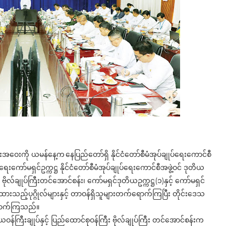
်းအဝေးကို ယမန်နေ့က နေပြည်တော်ရှိ နိုင်ငံတော်စီမံအုပ်ချုပ်ရေးကောင်စီ
းရေးကော်မရှင်ဥက္ကဋ္ဌ နိုင်ငံတော်စီမံအုပ်ချုပ်ရေးကောင်စီအဖွဲ့ဝင် ဒုတိယ
ြီး ဗိုလ်ချုပ်ကြီးတင်အောင်စန်း၊ ကော်မရှင်ဒုတိယဥက္ကဋ္ဌ(၁)နှင့် ကော်မရှင်
းထားသည့်ပုဂ္ဂိုလ်များနှင့် တာဝန်ရှိသူများတက်ရောက်ကြပြီး တိုင်းဒေသ
်ရောက်ကြသည်။
ဒုတိယဝန်ကြီးချုပ်နှင့် ပြည်ထောင်စုဝန်ကြီး ဗိုလ်ချုပ်ကြီး တင်အောင်စန်းက