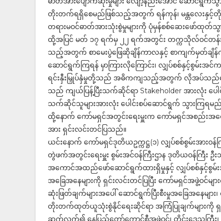
ဓာတ်အားပျောက်ဆုံးမှုများ လျော့နည်းအောင် ဆောင်ရွက်သွားခြ
တိုးတက်ရရှိစေမည်ဖြစ်သည့်အတွက် ရန်ကုန်၊ မန္တလေးနှင့်တို
တရားမဝင်ဓာတ်အားသုံးစွဲမှုများကို ပုံမှန်စစ်ဆေးဖော်ထုတ်သွ
ထို့အပြင် မတ် ၁၇ ရက်မှ ၂၂ ရက်အတွင်း တက္ကသိုလ်ဝင်တန်းန
သည့်အတွက် စာမေးပွဲဖြေဆိုချိန်ကာလနှင့် စာကျက်မှတ်
ဆောင်ရွက်ကြရန် မှာကြားလိုကြောင်း၊ လျှပ်စစ်နှင့်စွမ်းအင်က
ရင်းနှီးမြှုပ်နှံမှုတို့သည် အဓိကကျသည့်အတွက် လိုအပ်သည်မျ
သည် ကျယ်ပြန့်ပြီးသက်ဆိုင်ရာ Stakeholder အားလုံး ပေါင်းစ
သက်ဆိုင်သူများအားလုံး ပေါင်းစပ်ဆောင်ရွက် သွားကြရမည
ထို့နောက် ကော်မရှင်အတွင်းရေးမှူးက ကော်မရှင်အစည်းအဝေ
အား ရှင်းလင်းတင်ပြသည်။
ယင်းနောက် ကော်မရှင်ဒုတိယဥက္ကဋ္ဌ(၁) လျှပ်စစ်စွမ်းအားဝန်က
တွဲဖက်အတွင်းရေးမှူး စွမ်းအင်ဝန်ကြီးဌာန ဒုတိယဝန်ကြီး 
အကောင်အထည်ဖော်ဆောင်ရွက်ထားရှိမှုနှင့် လျှပ်စစ်နှင့်စွမ်းအ
အခြေအနေများကို ရှင်းလင်းတင်ပြပြီး ကော်မရှင်အဖွဲ့ဝင်မ
ဆုံးဖြတ်ချက်များအပေါ် ဆောင်ရွက်ပြီးစီးမှုအခြေအနေများ၊ လ
တိုးတက်ထုတ်ယူသုံးစွဲနိုင်ရေးဆိုင်ရာ အကြံပြုချက်များကိ
ဆက်လက်၍ နေပြည်တော်ကောင်စီအဖွဲ့ဝင်၊ တိုင်းဒေသကြီး၊