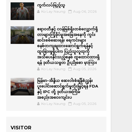
ကွက်လပ်ဖြည့်သူ
Ko Lay Naung
Aug 06, 2026
ဧရာဝတီနှင့် ငဝန်မြစ်ရိုးတစ်လျှောက်ရှိ
တာများကြံ့ခိုင်မှုအခြေအနေကို ကွင်း
ဆင်းစစ်ဆေးရန်၊ ရေကင်းများ
စနစ်တကျချထားဆောင်ရွက်ရန်နှင့်
ထူးခြားမှုရှိပါက ပြည်သူလူထုကို
အသိပေးနိုင်သည့်စနစ် ထူထောင်ထားရှိ
ရန် ဒုတိယသမ္မတ ဦးညိုစော မှာကြား
Ko Lay Naung
Aug 05, 2026
မြန်မာ-အိန္ဒိယ ဆေးဝါးစံချိန်စံညွှန်း
ပူးပေါင်းဆောင်ရွက်မှုတိုးမြှင့်ရန် FDA
နှင့် IPC တို့ ဒုတိယအကြိမ်
အစည်းအဝေးကျင်းပ
Ko Lay Naung
Aug 05, 2026
VISITOR