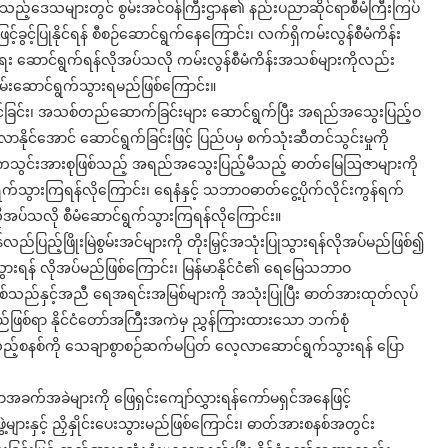
သည့်ဒေသများတွင် စွမ်းအင်ဝန်ကြီးဌာန၏ နည်းပညာဆိုင်ရာစီမံကြီးကြပ်
င့်ခွင့်ပြုနိုင်ရန် စီစဉ်ဆောင်ရွက်နေကြောင်း၊ လက်ရှိကမ်းလွန်စီမံကိန်း
နိုင်ရေး ဆောင်ရွက်ရန်လိုအပ်သလို ကမ်းလွန်စီမံကိန်းအသစ်များကိုလည်း
ုးပမ်းဆောင်ရွက်သွားရမည်ဖြစ်ကြောင်း။
င်ဆင်ခြင်း၊ အသစ်တည်ဆောက်ခြင်းများ ဆောင်ရွက်ပြီး အရည်အသွေးပြည့်ဝ
းလာနိုင်အောင် ဆောင်ရွက်ခြင်းဖြင့် ပြည်ပမှ စက်သုံးဆီတင်သွင်းမှုကို
အဓိကသွင်းအားစုဖြစ်သည့် အရည်အသွေးပြည့်မီသည့် ဓာတ်မြေဩဇာများကို
င်ရွက်သွားကြရန်လိုကြောင်း၊ ရေနံနှင့် သဘာဝဓာတ်ငွေ့ပိုက်လိုင်းကွန်ရက်
ေရေး လိုအပ်သလို စီမံဆောင်ရွက်သွားကြရန်လိုကြောင်း။
်ပြည့်ဖြိုးမြဲစွမ်းအင်များကို တိုးမြှင့်အသုံးပြုသွားရန်လိုအပ်မည်ဖြစ်၍
န် လိုအပ်မည်ဖြစ်ကြောင်း၊ မြန်မာနိုင်ငံ၏ ရေမြေသဘာဝ
သည်နှင့်အညီ ရေအရင်းအမြစ်များကို အသုံးပြုပြီး ဓာတ်အားထုတ်လုပ်
ြစ်ရာ နိုင်ငံတော်အကြီးအကဲမှ ညွှန်ကြားထားသော ဘက်စုံ
သည့်စနစ်ကို သေချာစွာစဉ်ဆက်မပြတ် လေ့လာဆောင်ရွက်သွားရန် ပြော
ယာအခက်အခဲများကို ဖြေရှင်းကျော်လွှားရန်ကော်မရှင်အနေဖြင့်
များနှင့် ညှိနှိုင်းပေးသွားမည်ဖြစ်ကြောင်း၊ ဓာတ်အားစနစ်အတွင်း