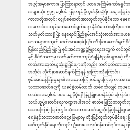
အဖွင့်အမှာစကားပြောကြားရာတွင် ပထမအကြိမ်ကော်မရှင်အစည်
အများဆုံး ၅၄၅ မဂ္ဂါဝပ် ပြန်လည်ပို့လွှတ်နိုင်ခဲ့ပြီး အများပြည်
ကာလတိုအတွင်း လျှပ်စစ်ဓာတ်အားထုတ်လုပ်နိုင်သော နေရောင်
အကောင်အထည်ဖော်ဆောင်ရွက်ရေး နိုင်ငံတော်အကြီးအကဲမှ လမ်
သတ်မှတ်ထားရှိပြီး နေရောင်ခြည်စွမ်းအင်သုံးဓာတ်အားပေးစ
ဒေသများအတွက် ဓာတ်အားစနစ် ပြင်ပသီးခြားဆောင်ရွက်နိုင
ပြန်လည်ပြည့်ဖြိုးမြဲ စွမ်းအင်ကဏ္ဍဖွံဖြိုးရေးအတွက် တင်သ
နှင့် နိုင်ငံတကာမှ သတ်မှတ်ထားသည့်စံချိန်စံညွှန်းများနှင့် 
ဓာတ်အားထုတ်ယူသုံးစွဲခြင်းများကိုလည်း သတ်မှတ်ထားသည့် န
အတိုင်း လိုက်နာဆောင်ရွက်ကြရန် မှာကြားလိုကြောင်း။
စွမ်းအင်ဝန်ကြီးဌာန၏ အားထုတ်ကြိုးပမ်းမှုကြောင့် ဓာတ်အ
သဘာဝဓာတ်ငွေ့ကို ယခင်ခွဲတမ်းထက် တစ်ရက်လျှင် ကုဗပေသန်း
ဓာတ်အားမဂ္ဂါဝပ် ၁၁၀ ခန့် ပိုမိုရရှိဖြန့်ဖြူးပေးနိုင်ခဲ
သယ်ယူပို့ဆောင်ရေးကဏ္ဍအပါအဝင် ဓာတ်မြေဩဇာထုတ်လုပ
သောကြောင့် ပြည်တွင်းသုံးသဘာဝဓာတ်ငွေ့တိုးမြှင့်ဖြန့်ဖြူး
ရေနံနှင့်သဘာဝဓာတ်ငွေ့မြေများမှ တိုးမြှင့်ထုတ်လုပ်နိုင်ရ
ဖော်ထုတ်နိုင်ရေးကိုလည်း ဦးစားပေးလုပ်ငန်းတစ်ရပ်အနေဖြင့