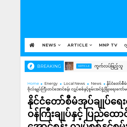
NEWS
ARTICLE
MNP TV
လ
BREAKING
ကွက်လပ်ဖြည့်သူ
ARTICLE
Home
Energy
Local News
News
နိုင်ငံတော်စီ
ဗိုလ်ချုပ်ကြီးတင်အောင်စန်း လျှပ်စစ်နှင့်စွမ်းအင်ဖွံ့ဖြိုး
နိုင်ငံတော်စီမံအုပ်ချုပ်ရ
ဝန်ကြီးချုပ်နှင့် ပြည်ထောင
အောင်စန်း လျှပ်စစ်နှင့်စွမ်