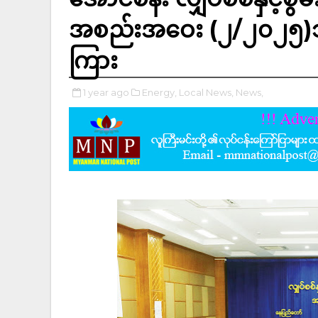
အစည်းအဝေး (၂/၂၀၂၅)သ
ကြား
1 year ago
Energy,
Local News,
News,