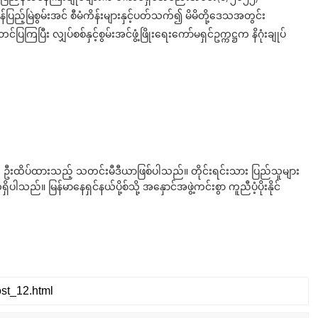
်ပြည့်မြဲစွမ်းအင် စီမံကိန်းများနှင့်ပတ်သက်၍ မိမိတို့ဒေသအတွင်း
ပြီး လျှပ်စစ်နှင့်စွမ်းအင်ဖွံ့ဖြိုးရေးကော်မရှင်ဥက္ကဋ္ဌက နိဂုံးချုပ်
ို ဦးထိပ်ထားသည့် သတင်းမီဒီယာဖြစ်ပါသည်။ တိုင်းရင်းသား ပြည်သူများ
်။ မြန်မာနေရှင်နယ်ပို့စ်သို့ အနှောင်အဖွဲ့ကင်းစွာ ကူညီပံ့ပိုးနိုင်