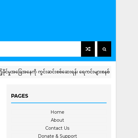
င်မှုအခြေအနေကို ကွင်းဆင်းစစ်ဆေးရန်၊ ရေကင်းများစနစ်တကျချထားဆောင်ရွက်ရ
PAGES
Home
About
Contact Us
Donate & Support