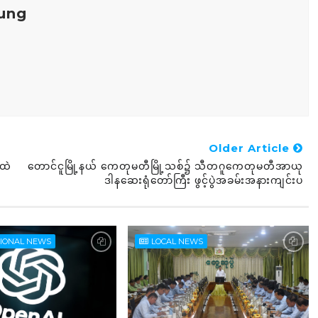
ung
Older Article
်ထဲ
တောင်ငူမြို့နယ် ကေတုမတီမြို့သစ်၌ သီတဂူကေတုမတီအာယု
ဒါနဆေးရုံတော်ကြီး ဖွင့်ပွဲအခမ်းအနားကျင်းပ
TIONAL NEWS
LOCAL NEWS