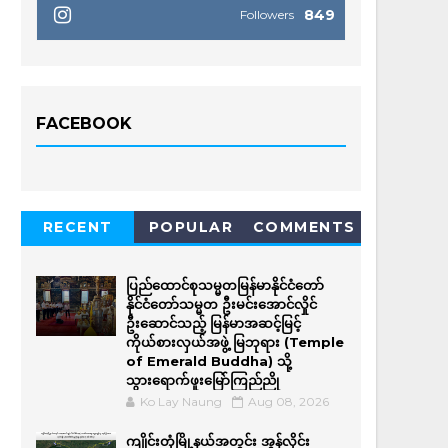
849
Followers
FACEBOOK
RECENT
POPULAR
COMMENTS
ပြည်ထောင်စုသမ္မတမြန်မာနိုင်ငံတော်
နိုင်ငံတော်သမ္မတ ဦးမင်းအောင်လှိုင်
ဦးဆောင်သည့် မြန်မာအဆင့်မြင့်
ကိုယ်စားလှယ်အဖွဲ့ မြဘုရား (Temple
of Emerald Buddha) သို့
သွားရောက်ဖူးမြော်ကြည်ညို
Ko Lay Naung
Aug 08, 2026
ကျိုင်းတုံမြို့နယ်အတွင်း အွန်လိုင်း