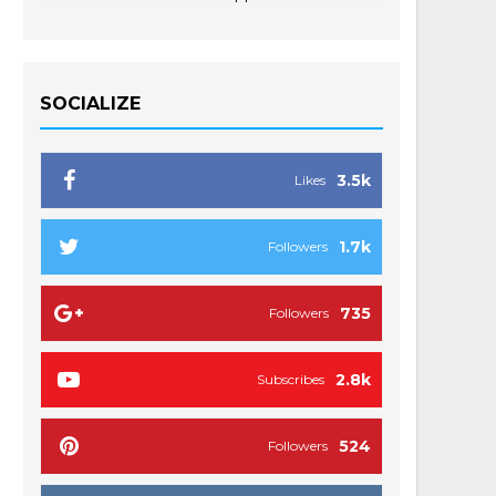
SOCIALIZE
3.5k
Likes
1.7k
Followers
735
Followers
2.8k
Subscribes
524
Followers