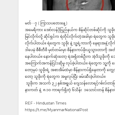
မတ် - ၇ ( ကြာသပတေးနေ့ )
အမေရိကား အော်လန်ဒိုပြည်နယ်က စိန်ဆိုင်တစ်ဆိုင်ကို သူခို
မြင်လိုက်လို့ ဆိုင်ရှင်က ရဲတိုင်လိုက်တဲ့အခါမှာ ရဲတွေက သူ
လိုက်ပါတယ်။ ရဲတွေက သူခိုး နဲ့ သူ့ရဲ့ကားကို နေရာအနှံ့လိုက
ဒါပေမဲ့ စီစီတီဗီ မှတ်တမ်းမှာ စိန်နားကပ်ခိုးယူသွားတာကို
နေပါတယ်။ နောက်ဆုံးတော့ ရဲအရှိတစ်ဦးက အဲ့ဒိသူခိုးကို ဘေ
အကြောက်အကန်ငြင်းဆိုမှု လုပ်ခဲ့ပါတယ်။ ရဲတွေက သူ့ကို ဆေးရ
တော့မှပဲ သူခိုးရဲ့ အစာအိမ်ထဲမှာ စိန်နားကပ်ရှိနေတာကို တွေ့
တော့ သူခိုးကို ရဲတွေက အမှုလုပ်ပြီး ဖမ်းဆီးခဲ့ပါတယ်။
သူခိုးက အသက် ၃၂ နှစ်အရွယ် ဂျေသန်လောရင့်ဂစ်လ်တာဖြစ်ပြ
နားကတ် နဲ့ ၈.၁၀ ကာရက်ရှိတဲ့ ၆သိန်း ၁သောင်းတန် စိန်နားပ
REF - Hindustan Times
https://t.me/MyanmarNationalPost