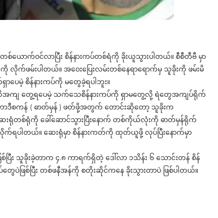
းတစ်ယောက်ဝင်လာပြီး စိန်နားကပ်တစ်ရံကို ခိုးယူသွားပါတယ်။ စီစီတီဗီ မှာ
ခိုးကို လိုက်ဖမ်းပါတယ်။ အဝေးပြေးလမ်းတစ်နေရာရောက်မှ သူခိုးကို ဖမ်းမိ
်ရှာပေမဲ့ စိန်နားကပ်ကို မတွေခဲ့ရပါဘူး။
 အတိအကျ တွေ့ရပေမဲ့ သက်သေစိန်နားကပ်ကို ရှာမတွေ့လို့ ရဲတွေအကျပ်ရိုက်
ာဒီစကန် ( ဓာတ်မှန် ) ဖတ်ဖို့အတွက် တောင်းဆိုတော့ သူခိုးက
ုံတစ်ရုံကို ခေါ်ဆောင်သွားပြီးနောက် တစ်ကိုယ်လုံးကို ဓာတ်မှန်ရိုက်
လိုက်ရပါတယ်။ ဆေးရုံမှာ စိန်နားကတ်ကို ထုတ်ယူဖို့ လုပ်ပြီးနောက်မှာ
ီး သူခိုးခဲ့တာက ၄.၈ ကာရက်ရှိတဲ့ ဒေါ်လာ ၁သိန်း ၆ သောင်းတန် စိန်
်တွေပဲဖြစ်ပြီး တစ်ဖနီအန်ကို စတိုးဆိုင်ကနေ ခိုးသွားတာပဲ ဖြစ်ပါတယ်။