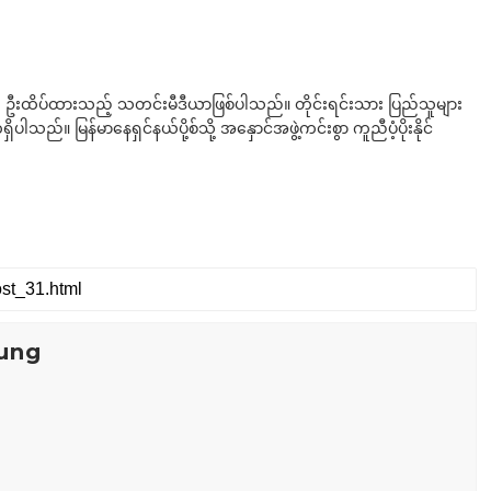
ို ဦးထိပ်ထားသည့် သတင်းမီဒီယာဖြစ်ပါသည်။ တိုင်းရင်းသား ပြည်သူများ
်။ မြန်မာနေရှင်နယ်ပို့စ်သို့ အနှောင်အဖွဲ့ကင်းစွာ ကူညီပံ့ပိုးနိုင်
ung