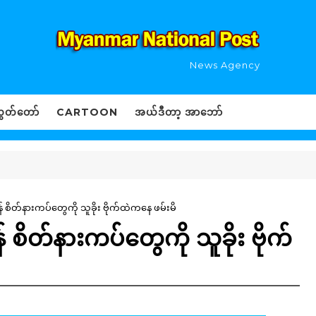
News Agency
ွှတ်တော်
CARTOON
အယ်ဒီတာ့ အာဘော်
် စိတ်နားကပ်တွေကို သူခိုး ဗိုက်ထဲကနေ ဖမ်းမိ
 စိတ်နားကပ်တွေကို သူခိုး ဗိုက်