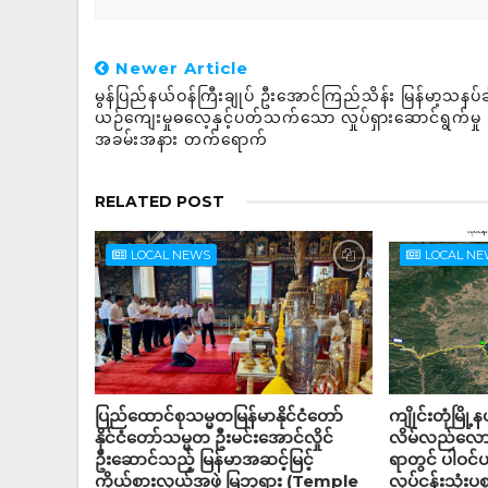
Newer Article
မွန်ပြည်နယ်ဝန်ကြီးချုပ် ဦးအောင်ကြည်သိန်း မြန်မာ့သနပ်ခ
ယဉ်ကျေးမှုဓလေ့နှင့်ပတ်သက်သော လှုပ်ရှားဆောင်ရွက်မှု
အခမ်းအနား တက်ရောက်
RELATED POST
LOCAL NEWS
LOCAL N
ပြည်ထောင်စုသမ္မတမြန်မာနိုင်ငံတော်
ကျိုင်းတုံမြို
နိုင်ငံတော်သမ္မတ ဦးမင်းအောင်လှိုင်
လိမ်လည်လောင
ဦးဆောင်သည့် မြန်မာအဆင့်မြင့်
ရာတွင် ပါဝင
ကိုယ်စားလှယ်အဖွဲ့ မြဘုရား (Temple
လုပ်ငန်းသုံးပစ