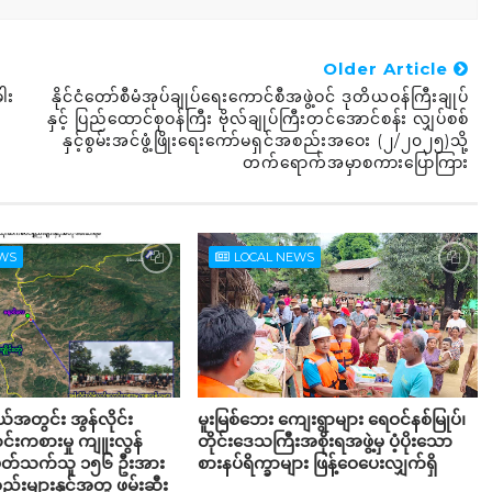
Older Article
ါး
နိုင်ငံတော်စီမံအုပ်ချုပ်ရေးကောင်စီအဖွဲ့ဝင် ဒုတိယဝန်ကြီးချုပ်
နှင့် ပြည်ထောင်စုဝန်ကြီး ဗိုလ်ချုပ်ကြီးတင်အောင်စန်း လျှပ်စစ်
နှင့်စွမ်းအင်ဖွံ့ဖြိုးရေးကော်မရှင်အစည်းအဝေး (၂/၂၀၂၅)သို့
တက်ရောက်အမှာစကားပြောကြား
EWS
LOCAL NEWS
့နယ်အတွင်း အွန်လိုင်း
မူးမြစ်ဘေး ကျေးရွာများ ရေဝင်နစ်မြုပ်၊
်းကစားမှု ကျူးလွန်
တိုင်းဒေသကြီးအစိုးရအဖွဲ့မှ ပံ့ပိုးသော
်ပတ်သက်သူ ၁၅၆ ဦးအား
စားနပ်ရိက္ခာများ ဖြန့်ဝေပေးလျှက်ရှိ
္စည်းများနှင့်အတူ ဖမ်းဆီး