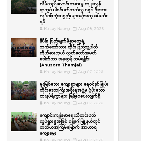
လိမ်လည်လောင်းကစားမှု ကျူးလွန်
ရာတွင် ပါဝင်ပတ်သက်သူ ၁၅၆ ဦးအား
လုပ်ငန်းသုံးပစ္စည်းများနှင့်အတူ ဖမ်းဆီး
ရမိ
Ko Lay Naung
Aug 08, 2026
နီပိန်း ပြည်ဖျက်မိစ္ဆာတွေရဲ့
ဘက်တော်သား ထိုင်းပြည်သူ့ပါတီ
ကိုယ်စားလှယ် လွှတ်တော်အမတ်
ဒေါက်တာ အနုဆွန် သမ်ချိုင်း
(Anusorn Thamjai)
Ko Lay Naung
Aug 07, 2026
မူးမြစ်ဘေး ကျေးရွာများ ရေဝင်နစ်မြုပ်၊
တိုင်းဒေသကြီးအစိုးရအဖွဲ့မှ ပံ့ပိုးသော
စားနပ်ရိက္ခာများ ဖြန့်ဝေပေးလျှက်ရှိ
Ko Lay Naung
Aug 07, 2026
ကျောင်းကျန်းမာရေးသီတင်းပတ်
လှုပ်ရှားမှုအဖြစ် ဂန့်ဂေါမြို့နယ်တွင်
တတိယအကြိမ်မြောက် အာဟာရ
ကျွေးမွေး
Ko Lay Naung
Aug 07, 2026