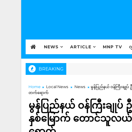
NEWS
ARTICLE
MNP TV
လ
BREAKING
Home
Local News
News
မွန်ပြည်နယ် ဝန်ကြီးချု
တက်ရောက်
မွန်ပြည်နယ် ဝန်ကြီးချုပ်
နှစ်မြောက် တောင်သူလ
ရောက်