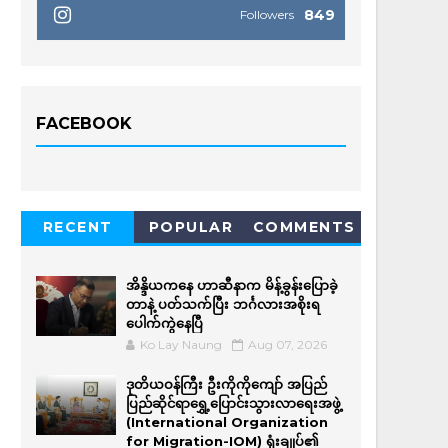
849
Followers
FACEBOOK
RECENT
POPULAR
COMMENTS
အိန္ဒိယကနေ ဟာဆီနာက မိန့်ခွန်းပြောခဲ့
တာနဲ့ ပတ်သက်ပြီး ဘင်္ဂလားအစိုးရ
ပေါက်ကွဲနေပြီ
Ko Lay Naung
Aug 07, 2026
ဒုတိယဝန်ကြီး ဦးကိုကိုကျော် အပြည်
ပြည်ဆိုင်ရာရွှေ့ပြောင်းသွားလာရေးအဖွဲ့
(International Organization
for Migration-IOM) ရုံးချုပ်၏