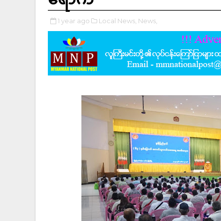
1 year ago
Local News,
News,