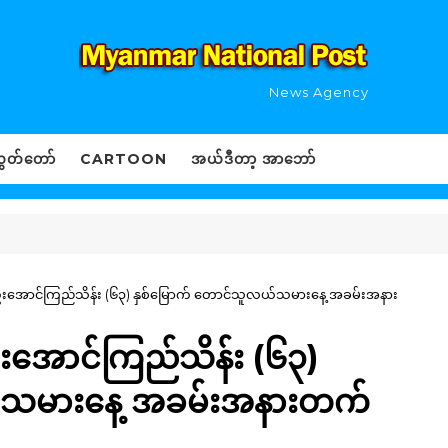
News Agency
ွှတ်တော်
CARTOON
အယ်ဒီတာ့ အာဘော်
ပ် ဦးအောင်ကြည်သိန်း (၆၃) နှစ်မြောက် တောင်သူလယ်သမားနေ့ အခမ်းအနား
 ဦးအောင်ကြည်သိန်း (၆၃)
ယ်သမားနေ့ အခမ်းအနားတက်