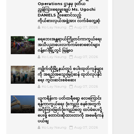
Operations ဌာနမှ ဒုတိယ
ညွှန်ကြားရေးမှူးချုပ် Ms. Ugochi
DANIELS ဦးဆောင်သည့်
ကိုယ်စားလှယ်အဖွဲ့အား လက်ခံတွေ့ဆုံ
Ko Lay Naung
Aug 07, 2026
ရေဘေးအန္တရာယ်ကြိုတင်ကာကွယ်ရေး
အသိပညာပေးလက်ကမ်းစာစောင်များ
ဂန့်ဂေါမြို့တွင် ဖြန့်ဝေ
Ko Lay Naung
Aug 07, 2026
ကျိုက်ထိုမြို့နယ်တွင် စပါးထုတ်ကုန်များ
ကို အရည်အ‌သွေးမြင့်ဆန် ထုတ်လုပ်နိုင်
ရေး ကွင်းဆင်းစစ်ဆေး
Ko Lay Naung
Aug 07, 2026
ယူကရိန်းက ပတ်ထရီရော့ လေကြောင်း
ရန်ကာကွယ်ရေး ဒုံးကျည် စနစ်အတွက်
အပိုကြားဖြတ်ဒုံးကျည်တွေ ထပ်မံပေးပို့
ပေးဖို့ တောင်းဆိုထားတာကို အမေရိကန်
ပယ်ချ
Ko Lay Naung
Aug 07, 2026