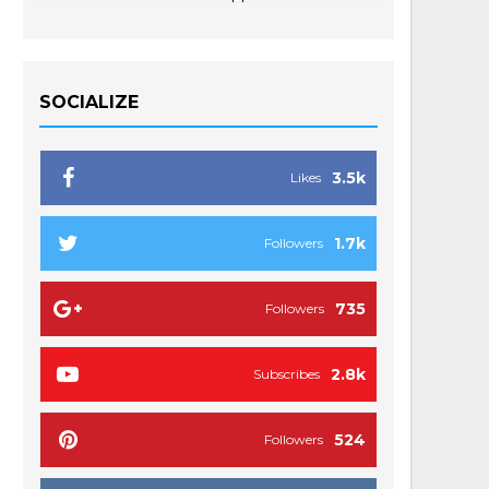
SOCIALIZE
3.5k
Likes
1.7k
Followers
735
Followers
2.8k
Subscribes
524
Followers