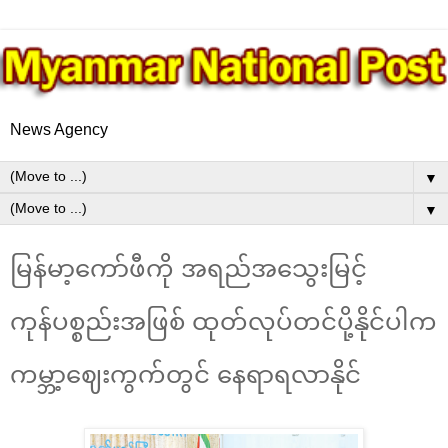
News Agency
▼
▼
မြန်မာ့ကော်ဖီကို အရည်အသွေးမြင့်
ကုန်ပစ္စည်းအဖြစ် ထုတ်လုပ်တင်ပို့နိုင်ပါက
ကမ္ဘာ့ဈေးကွက်တွင် နေရာရလာနိုင်