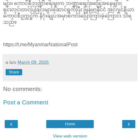
များ၊ ကောင်စီဘဏ္ဍာရေးမှူးက ဘဏ္ဍာရေးအခြေအနေများ၊
ရှင်းလင်းတင်ပြခြင်းများဆောင်ရွက်ပြီး မြန်မာနိုင်ငံ အင်ဂျင်နီယာ
ကောင်စီဥက္ကဋ္ဌက နိဂုံးချုပ်အမှာစကားပြောကြားခဲ့ကြောင်း သိရ
သည်။
https://t.me/MyanmarNationalPost
a la/s
March 09, 2025
Share
No comments:
Post a Comment
‹
›
Home
View web version