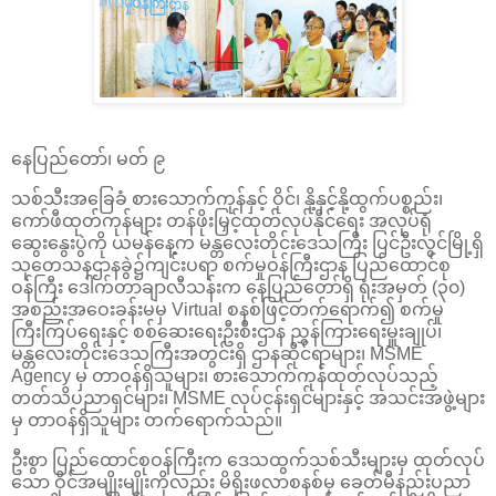
နေပြည်တော်၊ မတ် ၉
သစ်သီးအခြေခံ စားသောက်ကုန်နှင့် ဝိုင်၊ နို့နှင့်နို့ထွက်ပစ္စည်း၊
ကော်ဖီထုတ်ကုန်များ တန်ဖိုးမြှင့်ထုတ်လုပ်နိုင်ရေး အလုပ်ရုံ
ဆွေးနွေးပွဲကို ယမန်နေ့က မန္တလေးတိုင်းဒေသကြီး ပြင်ဦးလွင်မြို့ရှိ
သုတေသနဌာနခွဲ၌ကျင်းပရာ စက်မှုဝန်ကြီးဌာန ပြည်ထောင်စု
ဝန်ကြီး ဒေါက်တာချာလီသန်းက နေပြည်တော်ရှိ ရုံးအမှတ် (၃၀)
အစည်းအဝေးခန်းမမှ Virtual စနစ်ဖြင့်တက်ရောက်၍ စက်မှု
ကြီးကြပ်ရေးနှင့် စစ်ဆေးရေးဦးစီးဌာန ညွှန်ကြားရေးမှူးချုပ်၊
မန္တလေးတိုင်းဒေသကြီးအတွင်းရှိ ဌာနဆိုင်ရာများ၊ MSME
Agency မှ တာဝန်ရှိသူများ၊ စားသောက်ကုန်ထုတ်လုပ်သည့်
တတ်သိပညာရှင်များ၊ MSME လုပ်ငန်းရှင်များနှင့် အသင်းအဖွဲ့များ
မှ တာဝန်ရှိသူများ တက်ရောက်သည်။
ဦးစွာ ပြည်ထောင်စုဝန်ကြီးက ဒေသထွက်သစ်သီးများမှ ထုတ်လုပ်
သော ဝိုင်အမျိုးမျိုးကိုလည်း မိရိုးဖလာစနစ်မှ ခေတ်မီနည်းပညာ