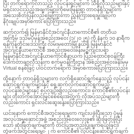
ပြီး တက်ရောက်လာသည့် လုပ်ငန်းရှင်များက သိရှိလိုသည်များနှင့်
မရှင်းလင်းသည့်အချက်များကိုမေးမြန်းရာ တာဝန်ရှိသူများက
အသေးစိတ်ပြန်လည်ဖြေကြားကာ ညွှန်ကြားရေးမှူးချုပ်က
နိဂုံးချုပ်အမှာစကား ပြောကြားသည်။
ဆက်လက်၍ မြန်မာနိုင်ငံအင်ဂျင်နီယာကောင်စီ၏ တတိယ
အကြိမ် ဒသမပုံမှန်အစည်းအဝေး (၁/၂၀၂၅) ကို နံနက် ၁၀ နာရီက
ရန်ကုန်တိုင်းဒေသကြီး လမ်းမတော်မြို့နယ်ရှိ မြန်မာနိုင်ငံ
အင်ဂျင်နီယာကောင်စီ အစည်းအဝေးခန်းမ၌ကျင်းပရာ
မြန်မာနိုင်ငံအင်ဂျင်နီယာကောင်စီနာယက ပြည်ထောင်စုဝန်ကြီး
ဒေါက်တာချာလီသန်းက စက်မှုဝန်ကြီးဌာန အစည်းအဝေးခန်းမမှ
Virtual စနစ်ဖြင့် ပါဝင်တက်ရောက် အမှာစကားပြောကြားသည်။
ထို့နောက် တာဝန်ရှိသူများက လက်ရှိဆောင်ရွက်နေသည့် လုပ်ငန်း
ဆောင်ရွက်ချက်များနှင့် ရှေ့ဆက်လက်ဆောင်ရွက်မည့်
လုပ်ငန်းစဉ်များနှင့် စပ်လျဉ်း၍လည်းကောင်း၊ ကောင်စီ၏လုပ်ငန်း
များ တိုးတက်အောင်မြင်စေရေးအတွက် လိုအပ်သည်များကို
လည်းကောင်း ရှင်းလင်းဆွေးနွေးပြောကြားသည်။
ယင်းနောက် ကောင်စီအတွင်းရေးမှူးက ကျင်းပခဲ့ပြီးသော ပုံမှန်
အလုပ်အမှုဆောင်အဖွဲ့ အစည်းအဝေးလေးခု၏ ဆုံးဖြတ်ခဲ့ပြီး
သော ဆုံးဖြတ်ချက်များကို တင်ပြအတည်ပြုချက်ရယူခြင်း၊
တွဲဖက်အတွင်းရေးမှူး-၂ က ကောင်စီ၏ လုပ်ငန်းဆောင်ရွက်ချက်