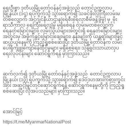
ရှေးဦးစွာ ဒုတိယမြို့တော်ဝန်နှင့်အဖွဲ့သည် တောင်ဥက္ကလာပ
မြို့နယ်၊ (၁၄) ရပ်ကွက်သို့ သွားရောက်၍ သခင်ဖိုးလှကြီးလမ်းမ
တစ်လျှောက် အင်ဂျင်နီယာဌာန(ရေစီးရေလာစီမံခန့်ခွဲမှု) မှ မိုး
ရာသီကာလ ရေကြီးရေလျှံမှု မရှိစေရန် လမ်းမတစ်လျှောက်
ရေနုတ်မြောင်းများ၊ လမ်းသွယ်များအတွင်းရှိ ရေနုတ်မြောင်းများ
အတွင်းမှ အမှိုက်နှင့်မြောင်းချေးများ၊ နုန်းများကို ယန္တရားများဖြင့်
ဆယ်ယူနေမှုကို ကြည့်ရှုစစ်ဆေးပြီး ဒုတိယမြို့တော်ဝန်က လမ်း
ပေါ်ရှိကျူးကျော်နေထိုင်မှုများ မရှိစေရေး၊ သန့်ရှင်းသာယာလှပ
ရေးလုပ်ငန်းများ ဆောင်ရွက်ရန် မှာကြားသည်။
ဆက်လက်၍ ဒုတိယမြို့တော်ဝန်နှင့်အဖွဲ့သည် တောင်ဥက္ကလာပ
မြို့နယ်၊ (၁၃) ရပ်ကွက်သို့ သွားရောက်၍ ဒေဝဒဟအားကစားကွင်း
အား အဆင့်မြှင်တင်ဆောင်ရွက်ရန် ဆောင်ရွက်နေမှုတို့ကို ကြည့်ရှု
စစ်ဆေးပြီး လိုအပ်သည်များ မှာကြားသည်။
အောင်မြင့်
https://t.me/MyanmarNationalPost