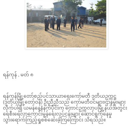
ရန်ကုန် , မတ် ၈
ရန်ကုန်မြို့တော်စည်ပင်သာယာရေးကော်မတီ ဒုတိယဥက္ကဋ္ဌ
(ဒုတိယမြို့တော်ဝန်) ဦးညီညီသည် ကော်မတီဝင်များ၊ဌာနမှူးများ
လိုက်ပါ၍ ယမန်နေ့နံနက်ပိုင်းက တောင်ဥက္ကလာပမြို့နယ်အတွင်း
ရေစီးရေလာကောင်းမွန်ရေးလုပ်ငန်းများ ဆောင်ရွက်နေမှု
သွားရောက်ကြည့်ရှုစစ်ဆေးခဲ့ကြကြောင်း သိရသည်။