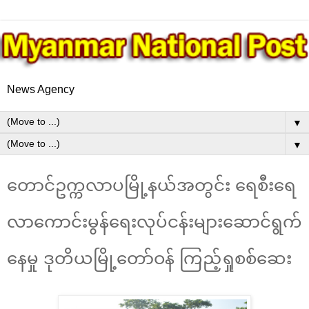
News Agency
▼
▼
တောင်ဥက္ကလာပမြို့နယ်အတွင်း ရေစီးရေ
လာကောင်းမွန်ရေးလုပ်ငန်းများဆောင်ရွက်
နေမှု ဒုတိယမြို့တော်ဝန် ကြည့်ရှုစစ်ဆေး