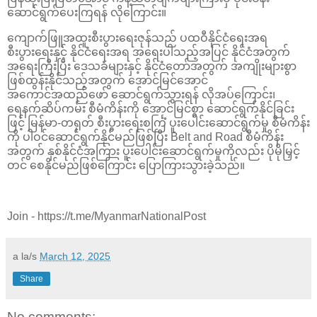
ဆောင်ရွက်ပေးကြရန် လိုကြောင်း။
ကျောက်ဖြူအထူးစီးပွားရေးဇုန်သည် ပထဝီနိုင်ငံရေးအရ
စီးပွားရေးနှင့် နိုင်ငံရေးအရ အရေးပါသည့်အပြင် နိုင်ငံအတွက်
အရေးကြီးပြီး ဒေသခံများနှင့် နိုင်ငံတော်အတွက် အကျိုးများစွာ
ဖြစ်ထွန်းနိုင်သည့်အတွက် အောင်မြင်အောင်
အကောင်အထည်ဖော် ဆောင်ရွက်သွားရန် လိုအပ်ကြောင်း၊
ရေနက်ဆိပ်ကမ်း စီမံကိန်းကို အောင်မြင်စွာ ဆောင်ရွက်နိုင်ခြင်း
ဖြင့် မြန်မာ-တရုတ် စီးပွားရေးစင်္ကြံ ပူးပေါင်းဆောင်ရွက်မှု စီမံကိန်း
ကို ပါဝင်ဆောင်ရွက်နိုင်မည်ဖြစ်ပြီး Belt and Road စီမံကိန်း
အတွက် နှစ်နိုင်ငံအကြား ပူးပေါင်းဆောင်ရွက်မှုကိုလည်း ပိုမိုမြှင့်
တင် စေနိုင်မည်ဖြစ်ကြောင်း ပြောကြားသွားခဲ့သည်။
Join - https://t.me/MyanmarNationalPost
a la/s
March 12, 2025
Share
No comments: