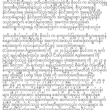
ဒုတိယဝန်ကြီးချုပ် ဒုတိယဗိုလ်ချုပ်မှူးကြီး စိုးဝင်း က ကျောက်ဖြူ
အထူးစီးပွားရေးဇုန်သည် ပထဝီနိုင်ငံရေးအရ စီးပွားရေးနှင့်
နိုင်ငံရေးအရ အရေးပါသည့်အပြင် နိုင်ငံအတွက် အရေးကြီးပြီး
ဒေသခံများနှင့် နိုင်ငံတော်အတွက် အကျိုးများစွာ ဖြစ်ထွန်းနိုင်
သည့်အတွက် အောင်မြင်အောင် အကောင်အထည်ဖော်
ဆောင်ရွက်သွားရန် လိုအပ်ကြောင်း လမ်းညွှန်မှာကြားခဲ့သည်။
ဒုတိယဗိုလ်ချုပ်မှူးကြီး စိုးဝင်း က ကျောက်ဖြူအထူးစီးပွားရေးဇုန်
ရေနက်ဆိပ်ကမ်းစီမံကိန်း အကောင်အထည် ဖော်ဆောင်ရွက်နိုင်
ရေးအတွက် လုပ်ငန်းလုပ်ကိုင်ခွင့် သဘောတူစာချုပ်
(Concession Agreement) ကို ၂၀၂၀ ပြည့်နှစ်၊ နိုဝင်ဘာ ၅ ရက်
တွင် ချုပ်ဆိုခဲ့ကြောင်း၊ အဆိုပါ Concession Agreement ကို
ဖြည့်စွက်သည့် နောက်ဆက်တွဲစာချုပ် (Addendum) ကို ၂၀၂၃ ခု
နှစ်၊ ဒီဇင်ဘာ ၂၆ ရက်တွင် နေပြည်တော်တွင် စီမံကိန်း ကုမ္ပဏီနှင့်
ကျောက်ဖြူအထူးစီးပွားရေးဇုန် စီမံခန့်ခွဲမှုကော်မတီတို့ လက်မှတ်
ရေး ထိုးခဲ့ပြီး Long Stop Date ကို သက်တမ်းတိုးပေးခဲ့ပြီး
ဖြစ်ကြောင်း၊ သက်တမ်း တိုးမြှင့်ထားသည့်ကာလသည် ၂၀၂၅ ခု
နှစ်၊ ဇွန် ၂၅ ရက်တွင် ပြည့်မြောက်မည် ဖြစ်သည့်အတွက်
သတ်မှတ်ကာလမတိုင်မီ ၂ လ အလိုတွင် နှစ်ဦးနှစ်ဖက် လုပ်ငန်း
များ ပြီးပြတ်အောင် မဖြစ်မနေ ဆောင်ရွက်ရမည့် ကိစ္စရပ်ဖြစ်
သည့်အတွက် လုပ်ငန်းကော်မတီက ဆက်လက် ဆောင်ရွက်လျက်
ရှိပြီး အခြားပါဝင်သည့် ကော်မတီများကလည်း လုပ်ငန်းများ အ
မြန်ဆုံးပြီးပြတ်အောင် ကန့်သတ်ချက်များကြားမှ ဝိုင်းဝန်း