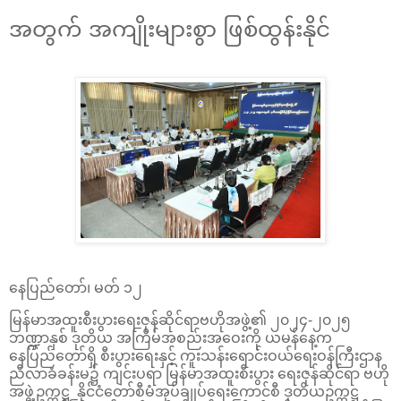
အတွက် အကျိုးများစွာ ဖြစ်ထွန်းနိုင်
နေပြည်တော်၊ မတ် ၁၂
မြန်မာအထူးစီးပွားရေးဇုန်ဆိုင်ရာဗဟိုအဖွဲ့၏ ၂၀၂၄-၂၀၂၅
ဘဏ္ဍာနှစ် ဒုတိယ အကြိမ်အစည်းအဝေးကို ယမန်နေ့က
နေပြည်တော်ရှိ စီးပွားရေးနှင့် ကူးသန်းရောင်းဝယ်ရေးဝန်ကြီးဌာန
ညီလာခံခန်းမ၌ ကျင်းပရာ မြန်မာအထူးစီးပွား ရေးဇုန်ဆိုင်ရာ ဗဟို
အဖွဲ့ဥက္ကဋ္ဌ နိုင်ငံတော်စီမံအုပ်ချုပ်ရေးကောင်စီ ဒုတိယဥက္ကဋ္ဌ