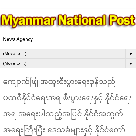
News Agency
▼
▼
ကျောက်ဖြူအထူးစီးပွားရေးဇုန်သည်
ပထဝီနိုင်ငံရေးအရ စီးပွားရေးနှင့် နိုင်ငံရေး
အရ အရေးပါသည့်အပြင် နိုင်ငံအတွက်
အရေးကြီးပြီး ဒေသခံများနှင့် နိုင်ငံတော်