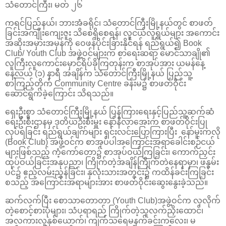
သံတောင်ကြီး၊ မတ် ၂၆
ကရင်ပြည်နယ်၊ ဘားအံခရိုင်၊ သံတောင်ကြီးမြို့နယ်တွင် စာဖတ်
ခြင်းအကျိုးကျေးဇူး သိစေရှိစေရန်၊ လူငယ်လူရွယ်များ အကောင်း
အဆိုးအမှားအမှန်ကို ဝေဖန်ပိုင်းခြားနိုင်ရန် ရည်ရွယ်၍ Book
Club/ Youth Club အဖွဲ့ဝင်များက စာရေးဆရာ မောင်သာချို၏
လူကြီးလူကောင်းမှောင်ရိပ်ခိုကြတုန်းက စာအုပ်အား ယမန်နေ့
နေ့လယ် (၁) နာရီ အချိန်က သံ‌တောင်ကြီးမြို့နယ် ပြည်သူ့
စာကြည့်တိုက် Community Centre ခန်းမ၌ စာဖတ်ဝိုင်း
ဆောင်ရွက်ခဲ့ကြောင်း သိရသည်။
ရှေးဦးစွာ သံတောင်ကြီးမြို့နယ် ပြန်ကြားရေးနှင့်ပြည်သူ့ဆက်ဆံ
ရေးဦးစီးဌာနမှ ဒုတိယဦးစီးမှူး နော်နီလာအေးက စာဖတ်ဝိုင်းပြု
လုပ်ရခြင်း ရည်ရွယ်ချက်များ ရှင်းလင်းပြောကြားပြီး နော်မူးကလို
(Book Club) အဖွဲ့ဝင်က စာအုပ်ပါအကြောင်းအရာခေါင်းစဉ်ငယ်
များဖြစ်သည့် ကံ့ကော်တော၌ စာအုပ်ဝယ်ကြခြင်း၊ ကောက်ညှင်း
ထုပ်ဝယ်ခြင်းအနုပညာ၊ ကြိုက်တဲ့အချိန်ကြိုက်တဲနေရာမှာ၊ ဖနွမ်း
ပင်၌ ဧည့်လမ်းညွှန်ခြင်း၊ နှလုံးသားအတွင်း၌ ကထိန်ခင်းကြခြင်း
စသည့် အကြောင်းအရာများအား စာဖတ်ဝိုင်းဆွေးနွေးခဲ့သည်။
ဆက်လက်ပြီး စောသာတောတာ (Youth Club)အဖွဲ့ဝင်က လှလိုက်
တဲ့စောင့်စားပုံများ၊ သံပရာရည် ကြိုက်တဲ့သူလက်ညှိးထောင်၊
အလကားလူနှစ်ယောက်၊ ကျက်သရေမနက်ခင်းကလေး၊ မ