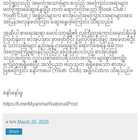
ထင်ရှားသည့် အမှတ်အသားများ စသည့် အကြောင်းအရာများ
ဖတ်ကြားဆွေေးနွေးပြီး တက် ရောက်လာသော (Book Club /
Youth Club ) အဖွဲ့ဝင်များက စာအုပ်ပါအကြောင်းအရာများအား
အပြန်အလှန်ဖတ်ကြား ဆွေးနွေးခဲ့ကြောင်း သိရသည်။
အဆိုပါ စာရေးဆရာ မောင်သာချို၏ လူကြီးလူကောင်းမှောင်ရိပ်ခို
ကြတုန်းက စာအုပ်အား စာဖတ်ဝိုင်း ပြုလုပ်ခြင်းဖြင့် အဖေတစ်ဦး
မှ သားသမီးများ နည်းမှန် လမ်းမှန်သို့ ရောက်စေရန် မိမိဘဝ
အတွေ့မကြုံများနှင့်ယှဉ်ပြီး ပြောပြပေးသည့် စာအုပ်ဖြစ်
သည့်အတွက် လူငယ်စာဖတ်ပရိသတ်အတွက် များစွာအကျိုး
ကျေးဇူးရရှိစေပြီး အသိပညာ ဗဟုသုတ ရရှိစေသော စာအုပ်
ဖြစ်ကြောင်း နော်ကပေါ် (Youth Club) အဖွဲ့ဝင်ထံက သိရသည်။
နော်နော်မူ
https://t.me/MyanmarNationalPost
a la/s
March 26, 2025
Share