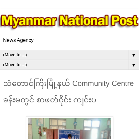
News Agency
▼
▼
သံတောင်ကြီးမြို့နယ် Community Centre
ခန်းမတွင် စာဖတ်ဝိုင်း ကျင်းပ