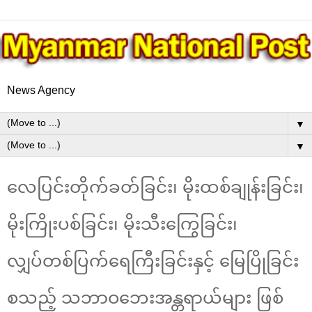
News Agency
▼
▼
လေပြင်းတိုက်ခတ်ခြင်း၊ မိုးထစ်ချုန်းခြင်း၊
မိုးကြိုးပစ်ခြင်း၊ မိုးသီးကြွေခြင်း၊
လျှပ်တစ်ပြက်ရေကြီးခြင်းနှင့် မြေပြိုခြင်း
စသည့် သဘာဝဘေးအန္တရာယ်များ ဖြစ်