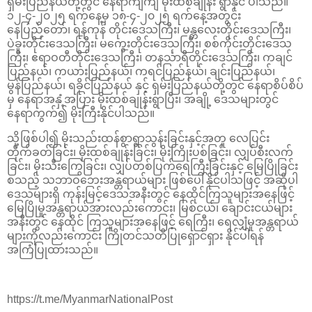
ရှမ်းပြည်နယ်တို့တွင် နေရာကျဲကျဲ မိုးထစ်ချုန်း ရွာနိုင် ပါသည်။
၁၂-၄-၂၀၂၅ ရက်နေ့မှ ၁၈-၄-၂၀၂၅ ရက်နေ့အတွင်း
နေပြည်တော်၊ ရန်ကုန် တိုင်းဒေသကြီး၊ မန္တလေးတိုင်းဒေသကြီး၊
ပဲခူးတိုင်းဒေသကြီး၊ မကွေးတိုင်းဒေသကြီး၊ စစ်ကိုင်းတိုင်းဒေသ
ကြီး၊ ဧရာဝတီတိုင်းဒေသကြီး၊ တနင်္သာရီတိုင်းဒေသကြီး၊ ကချင်
ပြည်နယ်၊ ကယားပြည်နယ်၊ ကရင်ပြည်နယ်၊ ချင်းပြည်နယ်၊
မွန်ပြည်နယ်၊ ရခိုင်ပြည်နယ် နှင့် ရှမ်းပြည်နယ်တို့တွင် နေရာစိပ်စိပ်
မှ နေရာအနှံ့အပြား မိုးထစ်ချုန်းရွာပြီး၊ အချို့ ဒေသများတွင်
နေရာကွက်၍ မိုးကြီးနိုင်ပါသည်။
သို့ဖြစ်ပါ၍ မိုးသည်းထန်စွာရွာသွန်းခြင်းနှင့်အတူ လေပြင်း
တိုက်ခတ်ခြင်း၊ မိုးထစ်ချုန်းခြင်း၊ မိုးကြိုးပစ်ခြင်း၊ လျှပ်စီးလက်
ခြင်း၊ မိုးသီးကြွေခြင်း၊ လျှပ်တစ်ပြက်ရေကြီးခြင်းနှင့် မြေပြိုခြင်း
စသည့် သဘာဝဘေးအန္တရာယ်များ ဖြစ်ပေါ်နိုင်ပါသဖြင့် အဆိုပါ
ဒေသများရှိ ကုန်းမြင့်ဒေသအနီးတွင် နေထိုင်ကြသူများအနေဖြင့်
မြေပြိုမှုအန္တရာယ်အားလည်းကောင်း၊ မြစ်ငယ်၊ ချောင်းငယ်များ
အနီးတွင် နေထိုင် ကြသူများအနေဖြင့် ရေကြီး၊ ရေလျှံမှုအန္တရာယ်
များကိုလည်းကောင်း ကြိုတင်သတိပြုရှောင်ရှား နိုင်ပါရန်
အကြံပြုထားသည်။
https://t.me/MyanmarNationalPost