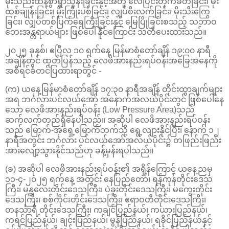
မိုးသည်းထန်စွာရွာသွန်းခြင်းနှင့်အတူ လေပြင်းတိုက်ခတ်ခြင်း၊ မိုး
ထစ်ချုန်းခြင်း၊ မိုးကြိုးပစ်ခြင်း၊ လျှပ်စီးလက်ခြင်း၊ မိုးသီးကြွေ
ခြင်း၊ လျှပ်တစ်ပြက်ရေကြီးခြင်းနှင့် မြေပြိုခြင်းစသည့် သဘာဝ
ဘေးအန္တရာယ်များ ဖြစ်ပေါ်နိုင်ကြောင်း သတိပေးထားသည်။
၂၀၂၅ ခုနှစ်၊ ဧပြီလ ၁၀ ရက်နေ့ မြန်မာစံတော်ချိန် ၁၉:၀၀ နာရီ
အချိန်တွင် ထုတ်ပြန်သည့် လေဖိအားနည်းရပ်ဝန်းအခြေအနေကို
အစီရင်ခံတင်ပြထားရာတွင် -
(က) ယနေ့မြန်မာစံတော်ချိန် ၁၇:၃၀ နာရီအချိန် တိုင်းထွာချက်များ
အရ ဘင်္ဂလားပင်လယ်အော် အနောက်အလယ်ပိုင်းတွင် ဖြစ်ပေါ်နေ
သော လေဖိအားနည်းရပ်ဝန်း (Low Pressure Area)သည်
ဆက်လက်တည်ရှိနေပါသည်။ အဆိုပါ လေဖိအားနည်းရပ်ဝန်း
သည် မြောက်-အရှေ့မြောက်ဘက်သို့ ရွေ့လျားနိုင်ပြီး၊ နောက် ၁၂
နာရီအတွင်း ဘင်္ဂလား ပင်လယ်အော်အလယ်ပိုင်း၌ တဖြည်းဖြည်း
အားလျော့သွားနိုင်သည်ဟု ခန့်မှန်းရပါသည်။
(ခ) အဆိုပါ လေဖိအားနည်းရပ်ဝန်း၏ အရှိန်ကြောင့် ယနေ့ညမှ
၁၁-၄-၂၀၂၅ ရက်နေ့ အတွင်း နေပြည်တော်၊ ရန်ကုန်တိုင်းဒေသ
ကြီး၊ မန္တလေးတိုင်းဒေသကြီး၊ ပဲခူးတိုင်းဒေသကြီး၊ မကွေးတိုင်း
ဒေသကြီး၊ စစ်ကိုင်းတိုင်းဒေသကြီး၊ ဧရာဝတီတိုင်းဒေသကြီး၊
တနင်္သာရီ တိုင်းဒေသကြီး၊ ကချင်ပြည်နယ်၊ ကယားပြည်နယ်၊
ကရင်ပြည်နယ်၊ ချင်းပြည်နယ်၊ မွန်ပြည်နယ်၊ ရခိုင်ပြည်နယ်နှင့်