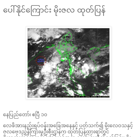
ပေါ်နိုင်ကြောင်း မိုးဇလ ထုတ်ပြန်
နေပြည်တော်၊ ဧပြီ ၁၀
လေဖိအားနည်းရပ်ဝန်းအခြေအနေနှင့် ပတ်သက်၍ မိုးလေဝသနှင့်
ဇလဗေဒညွှန်ကြားမှုဦးစီးဌာနက ထုတ်ပြန်ထားရာတွင်