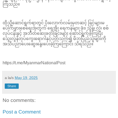
ကြသည်။
ထိုသို့ဆောင်ရွက်ရာတွင် ပိုးလောက်လမ်းမှတဆင့် ခြင်များမ
ပေါက်ဖွားစေရေးအတွက် ရေအိုး ရေကန်များ ဖုံး၊ သွန်၊ လဲ၊ စစ်
လုပ်ငန်းနှင့် အဘိတ်ဆေးခတ်ခြင်းများ ဆောင်ရွက်ခဲ့ကြပြီး
သွေးလွန်တုပ်ကွေးရောဂါနှင့်ပတ်သက်၍ မိဘပြည်သူများကို
အသိပညာပေးဆွေးနွေးပေးခဲ့ကြကြောင်း သိရသည်။
https://t.me/MyanmarNationalPost
a la/s
May 19, 2025
Share
No comments:
Post a Comment