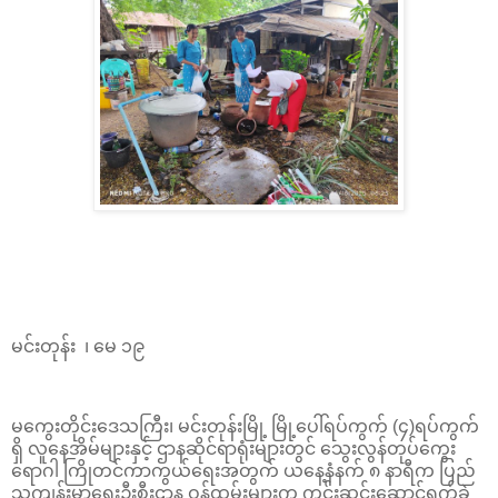
မင်းတုန်း ၊ မေ ၁၉
မကွေးတိုင်းဒေသကြီး၊ မင်းတုန်းမြို့ မြို့ပေါ်ရပ်ကွက် (၄)ရပ်ကွက်
ရှိ လူနေအိမ်များနှင့် ဌာနဆိုင်ရာရုံးများတွင် သွေးလွန်တုပ်ကွေး
ရောဂါ ကြိုတင်ကာကွယ်ရေးအတွက် ယနေ့နံနက် ၈ နာရီက ပြည်
သူ့ကျန်းမာရေးဦးစီးဌာန ဝန်ထမ်းများက ကွင်းဆင်းဆောင်ရွက်ခဲ့