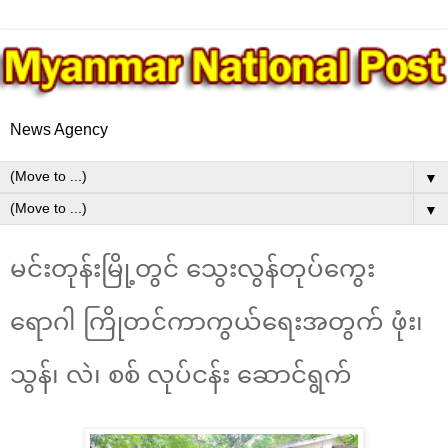
News Agency
▼
▼
မင်းတုန်းမြို့တွင် သွေးလွန်တုပ်ကွေး
ရောဂါ ကြိုတင်ကာကွယ်ရေးအတွက် ဖုံး၊
သွန်၊ လဲ၊ စစ် လုပ်ငန်း ဆောင်ရွက်