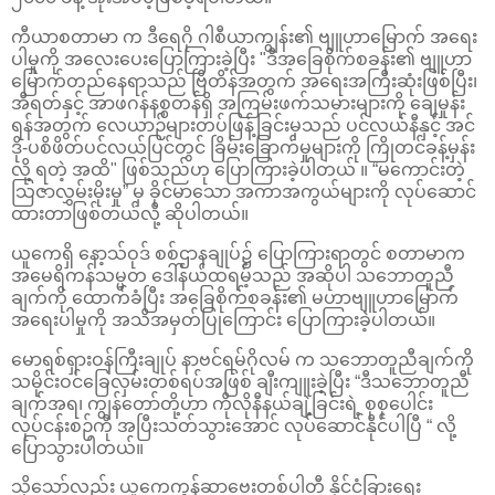
ကီယာစတာမာ က ဒီရေဂို ဂါစီယာကျွန်း၏ ဗျူဟာမြောက် အရေး
ပါမှုကို အလေးပေးပြောကြားခဲ့ပြီး "ဒီအခြေစိုက်စခန်း၏ ဗျူဟာ
မြောက်တည်နေရာသည် ဗြိတိန်အတွက် အရေးအကြီးဆုံးဖြစ်ပြီး၊
အီရတ်နှင့် အာဖဂန်နစ္စတန်ရှိ အကြမ်းဖက်သမားများကို ချေမှုန်း
ရန်အတွက် လေယာဉ်များတပ်ဖြန့်ခြင်းမှသည် ပင်လယ်နီနှင့် အင်
ဒို-ပစိဖိတ်ပင်လယ်ပြင်တွင် ခြိမ်းခြောက်မှုများကို ကြိုတင်ခန့်မှန်း
လို့ ရတဲ့ အထိ" ဖြစ်သည်ဟု ပြောကြားခဲ့ပါတယ် ။ “မကောင်းတဲ့
သြဇာလွှမ်းမိုးမှု” မှ ခိုင်မာသော အကာအကွယ်များကို လုပ်ဆောင်
ထားတာဖြစ်တယ်လို့ ဆိုပါတယ်။
ယူကေရှိ နော့သ်ဝုဒ် စစ်ဌာနချုပ်၌ ပြောကြားရာတွင် စတာမာက
အမေရိကန်သမ္မတ ဒေါ်နယ်ထရမ့်သည် အဆိုပါ သဘောတူညီ
ချက်ကို ထောက်ခံပြီး အခြေစိုက်စခန်း၏ မဟာဗျူဟာမြောက်
အရေးပါမှုကို အသိအမှတ်ပြုကြောင်း ပြောကြားခဲ့ပါတယ်။
မောရစ်ရှားဝန်ကြီးချုပ် နာဗင်ရမ်ဂိုလမ် က သဘောတူညီချက်ကို
သမိုင်းဝင်ခြေလှမ်းတစ်ရပ်အဖြစ် ချီးကျူးခဲ့ပြီး “ဒီသဘောတူညီ
ချက်အရ၊ ကျွန်တော်တို့ဟာ ကိုလိုနီနယ်ချဲ့ခြင်းရဲ့ စုစုပေါင်း
လုပ်ငန်းစဉ်ကို အပြီးသတ်သွားအောင် လုပ်ဆောင်နိုင်ပါပြီ “ လို့
ပြောသွားပါတယ်။
သို့သော်လည်း ယူကေကွန်ဆာဗေးတစ်ပါတီ နိုင်ငံခြားရေး