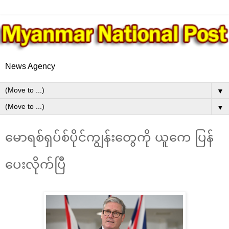
News Agency
▼
▼
မောရစ်ရှပ်စ်ပိုင်ကျွန်းတွေကို ယူကေ ပြန်
ပေးလိုက်ပြီ