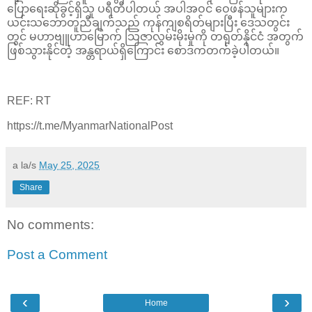
ပြောရေးဆိုခွင့်ရှိသူ ပရီတီပါတယ် အပါအဝင် ဝေဖန်သူများက
ယင်းသဘောတူညီချက်သည် ကုန်ကျစရိတ်များပြီး ဒေသတွင်း
တွင် မဟာဗျူဟာမြောက် သြဇာလွှမ်းမိုးမှုကို တရုတ်နိုင်ငံ အတွက်
ဖြစ်သွားနိုင်တဲ့ အန္တရာယ်ရှိကြောင်း စောဒကတက်ခဲ့ပါတယ်။
REF: RT
https://t.me/MyanmarNationalPost
a la/s
May 25, 2025
Share
No comments:
Post a Comment
‹
›
Home