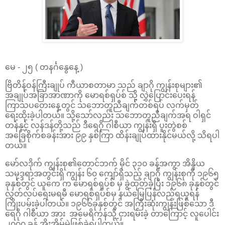
မေ - ၂၅ ( တနင်္ဂနွေနေ့ )
ဗြိတိန်ဝန်ကြီးချုပ် ကီယာစတာမာ သည် ချာဂို ကျွန်းစုများ၏
အချုပ်အခြာအာဏာကို မောရစ်ရှပ်စ် သို့ လွှဲပြောင်းပေးရန်
ကြာသပတေးနေ့တွင် သဘောတူညီချက်တစ်ရပ် လက်မှတ်
ရေးထိုးခဲ့ပါတယ်။ သို့သော်လည်း သဘောတူညီချက်အရ ဝါရှင်
တန်နှင့် လန်ဒန်တို့သည် ဒီရေဂို ဂါစီယာ ကျွန်းရှိ ပူးတွဲစစ်
အခြေစိုက်စခန်းအား ၉၉ နှစ်ကြာ ထိန်းချုပ်ထားနိုင်မယ်လို့ သိရပါ
တယ်။
မော်လဒိုက် ကျွန်းစု၏တောင်ဘက် မိုင် ၃၁၀ ခန့်အကွာ အိန္ဒိယ
သမုဒ္ဒရာအတွင်းရှိ ကျွန်း ၆၀ ကျော်ရှိသည့် ချာဂို ကျွန်းစုကို ၁၉၆၅
ခုနှစ်တွင် ယူကေ က မောရစ်ရှပ်စ် မှ ခွဲထုတ်ခဲ့ပြီး ၁၉၆၈ ခုနှစ်တွင်
လွတ်လပ်ရေးမရမီ မောရစ်ရှပ်စ်မှ နယ်မြေပြန်လည်ရယူရန်
ကြိုးပမ်းခဲ့ပါတယ်။ ၁၉၆၆ခုနှစ်တွင် အကြီးဆုံးကျွန်းဖြစ်သော ဒီ
ရေဂို ဂါစီယာ အား အမေရိကန်သို့ ငှားရမ်းခဲ့ တာကြောင့် လူပေါင်း
၂၀၀၀ ခန့် အိုးအိမ်မဲ့ဖြစ်ခဲ့ရပါတယ်။