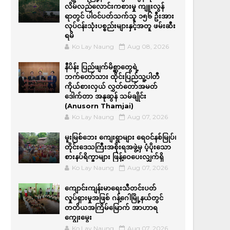
လိမ်လည်လောင်းကစားမှု ကျူးလွန်
ရာတွင် ပါဝင်ပတ်သက်သူ ၁၅၆ ဦးအား
လုပ်ငန်းသုံးပစ္စည်းများနှင့်အတူ ဖမ်းဆီး
ရမိ
Ko Lay Naung
Aug 08, 2026
နီပိန်း ပြည်ဖျက်မိစ္ဆာတွေရဲ့
ဘက်တော်သား ထိုင်းပြည်သူ့ပါတီ
ကိုယ်စားလှယ် လွှတ်တော်အမတ်
ဒေါက်တာ အနုဆွန် သမ်ချိုင်း
(Anusorn Thamjai)
Ko Lay Naung
Aug 07, 2026
မူးမြစ်ဘေး ကျေးရွာများ ရေဝင်နစ်မြုပ်၊
တိုင်းဒေသကြီးအစိုးရအဖွဲ့မှ ပံ့ပိုးသော
စားနပ်ရိက္ခာများ ဖြန့်ဝေပေးလျှက်ရှိ
Ko Lay Naung
Aug 07, 2026
ကျောင်းကျန်းမာရေးသီတင်းပတ်
လှုပ်ရှားမှုအဖြစ် ဂန့်ဂေါမြို့နယ်တွင်
တတိယအကြိမ်မြောက် အာဟာရ
ကျွေးမွေး
Ko Lay Naung
Aug 07, 2026