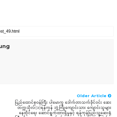
ung
Older Article
ပြည်ထောင်စုဝန်ကြီး ပါမောက္ခ ဒေါက်တာသက်ခိုင်ဝင်း ဆေး
တက္ကသိုလ်(၁)ရန်ကုန် ဘွဲ့ကြိုကျောင်းသား ကျောင်းသူများ
နေထိုင်ရေး ဆောင်ရွက်ထားရှိမှုနှင့် ရန်ကုန်ပြည်သူ့ဆေးရုံ