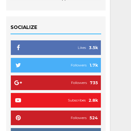
SOCIALIZE
3.5k
Likes
1.7k
Followers
735
Followers
2.8k
Subscribes
524
Followers