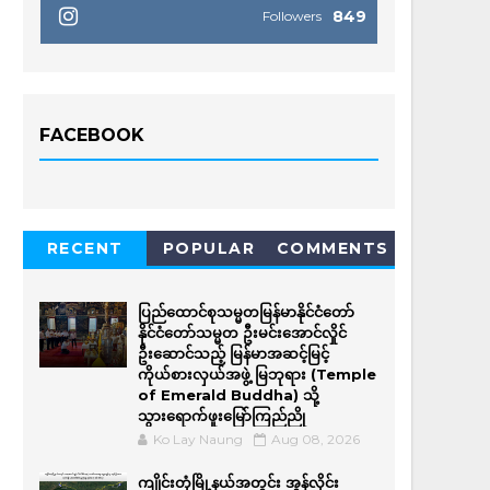
849
Followers
FACEBOOK
RECENT
POPULAR
COMMENTS
ပြည်ထောင်စုသမ္မတမြန်မာနိုင်ငံတော်
နိုင်ငံတော်သမ္မတ ဦးမင်းအောင်လှိုင်
ဦးဆောင်သည့် မြန်မာအဆင့်မြင့်
ကိုယ်စားလှယ်အဖွဲ့ မြဘုရား (Temple
of Emerald Buddha) သို့
သွားရောက်ဖူးမြော်ကြည်ညို
Ko Lay Naung
Aug 08, 2026
ကျိုင်းတုံမြို့နယ်အတွင်း အွန်လိုင်း