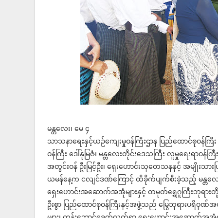
မန္တလေး၊ မေ ၄
သာသနာရေးနှင့်ယဉ်ကျေးမှုဝန်ကြီးဌာန ပြည်ထောင်စုဝန်ကြ
ဝန်ကြီး ဒေါ်နုမြဇံ၊ မန္တလေးတိုင်းဒေသကြီး လူမှုရေးရာဝန်က
အတွင်းဝန် ဦးမြင့်ဦး၊ ရှေးဟောင်းသုတေသနနှင့် အမျိုးသားပြ
ယမန်နေ့က ငလျင်ဒဏ်ကြောင့် ထိခိုက်ပျက်စီးခဲ့သည့် မန္တ
ရှေးဟောင်းအဆောက်အအုံများနှင့် တမုတ်ရွှေဂူကြီးဘုရားတိ
ဦးစွာ ပြည်ထောင်စုဝန်ကြီးနှင့်အဖွဲ့သည် မြွေဘုရားပရိဝုဏ
များ၊ ကုန်းဘောင်ခေတ်လက်ရာ ရှေးဟောင်းအဆောက်အအုံစေတ