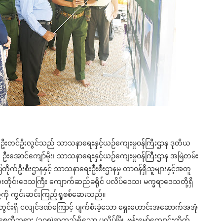
ီး ဦးတင်ဦးလွင်သည် သာသနာရေးနှင့်ယဉ်ကျေးမှုဝန်ကြီးဌာန ဒုတိယ
ြီး ဦးအောင်ကျော်မိုး၊ သာသနာရေးနှင့်ယဉ်ကျေးမှုဝန်ကြီးဌာန အမြဲတမ်း
တိုက်ဦးစီးဌာနနှင့် သာသနာရေးဦးစီးဌာနမှ တာဝန်ရှိသူများနှင့်အတူ
လေးတိုင်းဒေသကြီး ကျောက်ဆည်ခရိုင် ပလိပ်ဒေသ၊ မက္ခရာဒေသတို့ရှိ
ု့ကို ကွင်းဆင်းကြည့်ရှုစစ်ဆေးသည်။
်အတွင်းရှိ ငလျင်ဒဏ်ကြောင့် ပျက်စီးခဲ့သော ရှေးဟောင်းအဆောက်အအုံ
ီဘုရား (၁၀၅)ဆူတည်ရှိသော ပလိပ်မြို့ ဗန်းမော်ကျောင်းတိုက်