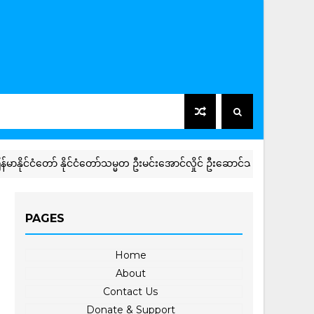
ငံတော် နိုင်ငံတော်သမ္မတ ဦးမင်းအောင်လှိုင် ဦးဆောင်သည့် မြန်မာအဆင့်မြင့
PAGES
Home
About
Contact Us
Donate & Support