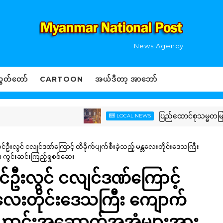
News Agency
ွှတ်တော်
CARTOON
အယ်ဒီတာ့ အာဘော်
ပြည်ထောင်စုသမ္မတမြန်မာနိုင်
LOCAL NEWS
်ဦးလွင် ငလျင်ဒဏ်ကြောင့် ထိခိုက်ပျက်စီးခဲ့သည့် မန္တလေးတိုင်းဒေသကြီး
ကွင်းဆင်းကြည့်ရှုစစ်ဆေး
င်ဦးလွင် ငလျင်ဒဏ်ကြောင့်
န္တလေးတိုင်းဒေသကြီး ကျောက်
ေးဟောင်းအဆောက်အအုံများအား