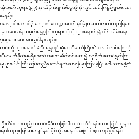
တီ ဘုရား(၉၃)ဆူ ထိခိုက်ပျက်စီးမှုတို့ကို ကွင်းဆင်းကြည့်ရှုစစ်ဆေး
န်းသည်။
ေသာလျောင်းတောင်ရှိ ကျောက်သေတ္တာစေတီ ခိုင်ခံ့စွာ ဆက်လက်တည်မြဲစေ
ုတ်ဒေသရှိ တမုတ်ရွှေဂူကြီးဘုရားတို့သို့ သွားရောက်၍ ထိန်းသိမ်းရေး
ှူငွေများ ပေးအပ်လှူဒါန်းသည်။
ာင်းသို့ သွားရောက်ခဲ့ပြီး ရွှေစည်းခုံစေတီတော်ကြီး၏ ငလျင်ဒဏ်ကြောင့်
ပန်းချီများ ထိခိုက်မှုမရှိအောင် အသေးစိတ်စစ်ဆေး၍ ဂရုစိုက်ဆောင်ရွက်ကြ
မှ ပူးပေါင်းကြီးကြပ်ကူညီဆောင်ရွက်ပေးရန် မှာကြားခဲ့ပြီး ဂေါပကအဖွဲ့ထံ
ို ဦးထိပ်ထားသည့် သတင်းမီဒီယာဖြစ်ပါသည်။ တိုင်းရင်းသား ပြည်သူများ
်။ မြန်မာနေရှင်နယ်ပို့စ်သို့ အနှောင်အဖွဲ့ကင်းစွာ ကူညီပံ့ပိုးနိုင်