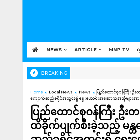
NEWS
ARTICLE
MNP TV
လ
BREAKING
Home
Local News
News
ပြည်ထောင်စုဝန်ကြီး ဦးတင
ကျောက်ဆည်ခရိုင်အတွင်းရှိ ရှေးဟောင်းအဆောက်အအုံများအား 
ပြည်ထောင်စုဝန်ကြီး ဦးတ
ထိခိုက်ပျက်စီးခဲ့သည့် မ
ဆည်ခရိုင်အတွင်းရှိ ရှ