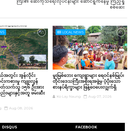
ကြီး၏ ဆေးကုသရေးလုပ်ငန်းများ ဆောင်ရွက်နေမှု ကြည့်ရှု
စစ်ဆေး
EWS
LOCAL NEWS
့နယ်အတွင်း အွန်လိုင်း
မူးမြစ်ဘေး ကျေးရွာများ ရေဝင်နစ်မြုပ်၊
်းကစားမှု ကျူးလွန်
တိုင်းဒေသကြီးအစိုးရအဖွဲ့မှ ပံ့ပိုးသော
်ပတ်သက်သူ ၁၅၆ ဦးအား
စားနပ်ရိက္ခာများ ဖြန့်ဝေပေးလျှက်ရှိ
္စည်းများနှင့်အတူ ဖမ်းဆီး
Ko Lay Naung
Aug 07, 2026
g
Aug 08, 2026
DISQUS
FACEBOOK