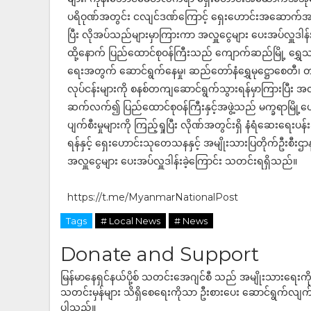
ပရိဝုဏ်အတွင်း ငလျင်ဒဏ်ကြောင့် ရှေးဟောင်းအဆောက်အအုံစေ
ပြီး လိုအပ်သည်များမှာကြားကာ အလှူငွေများ ပေးအပ်လှူဒါ
ထို့နောက် ပြည်ထောင်စုဝန်ကြီးသည် ကျောက်ဆည်မြို့ ရွှ
ရေးအတွက် ဆောင်ရွက်နေမှု၊ ဆည်တော်နံရွှေမုဋ္ဌောစေတီ၊ တမ
လုပ်ငန်းများကို စနစ်တကျဆောင်ရွက်သွားရန်မှာကြားပြီး အလ
ဆက်လက်၍ ပြည်ထောင်စုဝန်ကြီးနှင့်အဖွဲ့သည် မက္ခရာမြို့ဟေ
ပျက်စီးမှုများကို ကြည့်ရှုပြီး လိုဏ်အတွင်းရှိ နံရံဆေးရေး
ရန်နှင့် ရှေးဟောင်းသုတေသနနှင့် အမျိုးသားပြတိုက်ဦးစီးဌာန
အလှူငွေများ ပေးအပ်လှူဒါန်းခဲ့ကြောင်း သတင်းရရှိသည်။
https://t.me/MyanmarNationalPost
Tags
# Local News
# News
Donate and Support
မြန်မာနေရှင်နယ်ပို့စ် သတင်းအေဂျင်စီ သည် အမျိုးသားရေးက
သတင်းမှန်များ သိရှိစေရေးကိုသာ ဦးစားပေး ဆောင်ရွက်လျက်ရှိပါသည
ပါသည်။