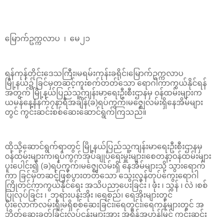
မြောက်ဥက္ကလာပ ၊ မေ၂၁
ရန်ကုန်တိုင်းဒေသကြီး၊မရမ်းကုန်းခရိုင်၊မြောက်ဥက္ကလာပ
မြို့နယ်၌ ခြင်မှတဆင့်ကူးစက်တတ်သော ရောဂါကာကွယ်နိုင်ရန်
အတွက် မြို့နယ်ပြည်သူ့ကျန်းမာရေးဦးစီးဌာနမှ ၀န်ထမ်းများက
ယမန်နေ့နံနက်၇နာရီအချိန်(ခ)ရပ်ကွက်၊မဇ္ဈေလမ်းရှိနေအိမ်များ
တွင် ကွင်းဆင်းစစ်ဆေးဆောင်ရွက်ကြသည်။
ထိုသို့ဆောင်ရွက်ရာတွင် မြို့နယ်ပြည်သူ့ကျန်းမာရေးဦးစီးဌာနမှ
၀န်ထမ်းများက၊ရပ်ကွက်အုပ်ချုပ်ရေးမှူးများ၊စေတနာ့၀န်ထမ်းများ
ပူးပေါင်း၍ (ခ)ရပ်ကွက်၊မဇ္ဈေလမ်းရှိ နေအိမ်များသို့ သွားရောက်
ကာ ခြင်မှတဆင့်ဖြစ်ပွားတတ်သော သွေးလွန်တုပ်ကွေးရောဂါ
ကြိုတင်ကာကွယ်နိုင်ရေး အသိပညာပေးခြင်း ၊ ဖုံး ၊ သွန် ၊ လဲ ၊စစ်
ပြုလုပ်ခြင်း ၊ ဘုရားပန်းအိုး ၊ရေစည်၊ ရေအိုးများတွင်
ပိုးလောက်လမ်းရှိ၊မရှိစစ်ဆေးခြင်း၊ရေတွင်း၊ရေကန်များတွင် အ
ဘိတ်ဆေးခတ်ခြင်းလုပ်ငန်းများအား အရှိန်အဟုန်မြှင့် ကွင်းဆင်း