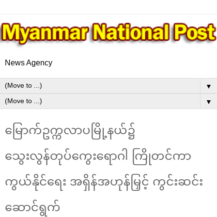
News Agency
▼
▼
မြောက်ဥက္ကလာပမြို့နယ်၌
သွေးလွန်တုပ်ကွေးရောဂါ ကြိုတင်ကာ
ကွယ်နိုင်ရေး အရှိန်အဟုန်မြှင့် ကွင်းဆင်း
ဆောင်ရွက်