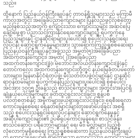
သည်။
ထို့နောက် ပြည်နယ်ဝန်ကြီးချုပ်နှင့် တာဝန်ရှိသူများသည် မကြာမီ
ကာလအတွင်း အခြေခံပညာကျောင်းများ ပြန်လည်ဖွင့်လှစ်တော့
မည်ဖြစ်သည့်အတွက် ကျောင်းသား၊ ကျောင်းသူများ အဆင်ပြေ
ချောမွေ့စွာ ပညာသင်ကြားနိုင်ရေးကျောင်းများ၌ ရပ်ကွက်နေ
ပြည်သူများနှင့် ဌာနဆိုင်ရာများပူးပေါင်း၍ စုပေါင်းသန့်ရှင်းရေး
လုပ်ငန်း ဆောင်ရွက်နေမှုများအား သွားရောက်ကြည့်ရှုစစ်ဆေးရာ
ပြည်နယ်ဝန်ကြီးချုပ်နှင့်အဖွဲ့သည် အမှတ်(၅)အခြေခံပညာ
အထက်တန်းကျောင်း၊ အမှတ်(၂)အခြေခံပညာ
အထက်တန်းကျောင်း(ခွဲ)၊ မဲဘောင်အလယ်တန်းကျောင်း(ခွဲ)နှင့်
တောင်ကလေး အထက်တန်းကျောင်းတို့တွင် နယ်မြေခံတပ်မတော်
သားများ၊ မြန်မာနိုင်ငံရဲတပ်ဖွဲ့၊ မီးသတ်တပ်ဖွဲ့ဝင်များနှင့် ဌာနဆိုင်
ရာဝန်ထမ်းများ၊ ရပ်ကွက်နေပြည်သူများပူးပေါင်း၍ စုစုပေါင်း
အင်အား ၁၀၇၅ ဦးခန့်သည် စာသင်ကျောင်းများ အတွင်း/အပြင်ရှိ
ချုံနွယ်ပေါင်းမြက်များ ခုတ်ထွင်ရှင်းလင်းခြင်း၊ စွန့်ပစ်
ပလတ်စတစ်နှင့် အမှိုက်များဖယ်ရှားရှင်းလင်းခြင်း၊ ရေစီးရေလာ
ကောင်းမွန်စေရေး ရေနုတ်မြောင်းများတူးဖော်ပေးခြင်း အစရှိ
သည့် စုပေါင်းသန့်ရှင်းရေးလုပ်ငန်းများ ဆောင်ရွက်နေမှုနှင့်
အဆိုပါကျောင်းများ၏ ဥပဓိရုပ်ကောင်းမွန်ရေး၊ စာသင်ခန်း၊
စာသင်ဆောင်၊ ပရိဘောဂများနှင့် ရေ၊ မီး၊ မိလ္လာများ ပြည့်စုံ
လုံလောက်မှုရှိစေရေး ကြည့်ရှုစစ်ဆေးကာ ပြည်နယ်ဝန်ကြီးချုပ်
က ကျောင်းနေပျော်၍ စာတော်သော ကျောင်းသား၊ ကျောင်းသူများ