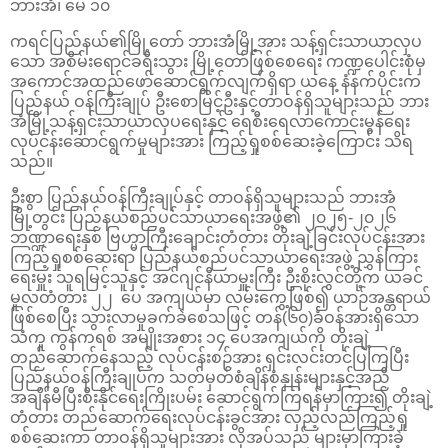
ဘားအံ၊ မေ ၁၀
ကရင်ပြည်နယ်၏မြို့တော် ဘားအံမြို့အား သန့်ရှင်းသာယာလှပ
သော အစိမ်းရောင်ခရီးသွား မြို့တော်ဖြစ်စေရေး ကဏ္ဍပေါင်းစုံမှ
အကောင်အထည်ဖော်ဆောင်ရွက်လျက်ရှိရာ ယနေ့ နံနက်ပိုင်းက
ပြည်နယ် ဝန်ကြီးချုပ် ဦးစောမြင့်ဦးနှင့်တာဝန်ရှိသူများသည် ဘား
အံမြို့သန့်ရှင်းသာယာလှပရေးနှင့် ရေစီးရေလာကောင်းမွန်ရေး
လုပ်ငန်းဆောင်ရွက်မှုများအား ကြည့်ရှုစစ်ဆေးခဲ့ကြောင်း သိရ
သည်။
ဦးစွာ ပြည်နယ်ဝန်ကြီးချုပ်နှင့် တာဝန်ရှိသူများသည် ဘားအံ
မြို့တွင်း ပြည်နယ်စည်ပင်သာယာရေးအဖွဲ့၏ ၂၀၂၅-၂၀၂၆
ဘဏ္ဍာရေးနှစ် ဗြဟ္မာကြီးချောင်းတံတား တိုးချဲ့ခြင်းလုပ်ငန်းအား
ကြည့်ရှုစစ်ဆေးရာ ပြည်နယ်စည်ပင်သာယာရေးအဖွဲ့ ညွှန်ကြား
ရေးမှူး သူရမြင့်သူနှင့် အင်ဂျင်နီယာမှူးကြီး ဦးစိုးလွင်တို့က ယခင်
မူလတံတား ၂၂ ပေ အကျယ်မှာ လမ်းကွေ့ဖြစ်၍ ယာဉ်အန္တရာယ်
ဖြစ်စေပြီး သွားလာမှုခက်ခဲစေသဖြင့် တန်(၆၀)ခံဝန်အားရှိသော
သံကူ ကွန်ကရစ် အမျိုးအစား ၁၄ ပေအကျယ်ကို တိုးချဲ့
တည်ဆောက်နေသည့် လုပ်ငန်းစဉ်အား ရှင်းလင်းတင်ပြကြပြီး
ပြည်နယ်ဝန်ကြီးချုပ်က သတ်မှတ်စံချိန်စံနှုန်းများနှင့်အညီ
အချိန်မီပြီးစီးနိုင်ရေးကြိုးပမ်း ဆောင်ရွက်ကြရန်မှာကြား၍ တိုးချဲ့
တံတား တည်ဆောက်ရေးလုပ်ငန်းခွင်အား လှည့်လည်ကြည့်ရှု
စစ်ဆေးကာ တာဝန်ရှိသူများအား လိုအပ်သည် များမှာကြားခဲ့