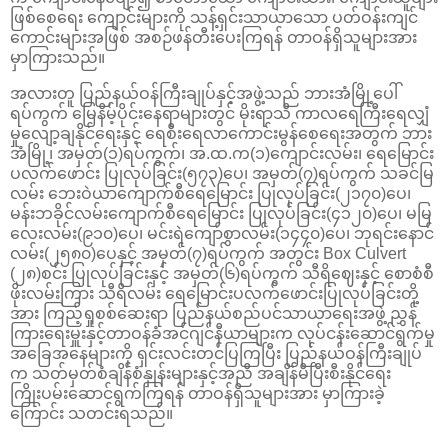
ဖြစ်စေရေး ကျောင်းများကို သန့်ရှင်းသာယာသော ပတ်ဝန်းကျင်
ကောင်းများအဖြစ် အစဉ်ဖန်တီးပေးကြရန် တာဝန်ရှိသူများအား
မှာကြားသည်။
အလားတူ ပြည်နယ်ဝန်ကြီးချုပ်နှင့်အဖွဲ့သည် ဘားအံမြို့ပေါ်
ရပ်ကွက် မြေနိမ့်ပိုင်းနေရာများတွင် မိုးရာသီ ကာလရေကြီးရေလျှံ
မှုလျော့ချနိုင်ရေးနှင့် ရေစီးရေလာကောင်းမွန်စေရေးအတွက် ဘား
အံမြို့၊ အမှတ်(၁)ရပ်ကွက်၊ အ.ထ.က(၁)ကျောင်းလမ်း၊ ရေမြောင်း
ပလက်ဖောင်း ပြုလုပ်ခြင်း(၅၇၃)ပေ၊ အမှတ်(၇)ရပ်ကွက် သခင်မြ
လမ်း ဘေးဝဲယာကျောက်စီရေမြောင်း ပြုလုပ်ခြင်း(၂၁၇၀)ပေ၊
မန်းဘခိုင်လမ်းကျောက်စီရေမြောင်း ပြုလုပ်ခြင်း(၄၁၂၀)ပေ၊ မမြ
လေးလမ်း(၉၁၀)ပေ၊ မင်းရဲကျော်စွာလမ်း(၁၄၄၀)ပေ၊ ဘုရင်းနောင်
လမ်း(၂၅၈၀)ပေနှင့် အမှတ်(၇)ရပ်ကွက် အတွင်း Box Culvert
(၂၈)စင်း ပြုလုပ်ခြင်းနှင့် အမှတ်(၆)ရပ်ကွက် သီရိဈေးနှင့် စောစံစီ
ဖိုးလမ်းကြား သီရိလမ်း ရေမြောင်းပလက်ဖောင်းပြုလုပ်ခြင်းတို့
အား ကြည့်ရှုစစ်ဆေးရာ ပြည်နယ်စည်ပင်သာယာရေးအဖွဲ့ ညွှန်
ကြားရေးမှူးနှင့်တာဝန်ခံအင်ဂျင်နီယာများက လုပ်ငန်းဆောင်ရွက်မှု
အခြေအနေများကို ရှင်းလင်းတင်ပြကြပြီး ပြည်နယ်ဝန်ကြီးချုပ်
က သတ်မှတ်စံချိန်စံနှုန်းများနှင့်အညီ အချိန်မီပြီးစီးနိုင်ရေး
ကြိုးပမ်းဆောင်ရွက်ကြရန် တာဝန်ရှိသူများအား မှာကြားခဲ့
ကြောင်း သတင်းရသည်။