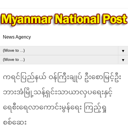
News Agency
▼
▼
ကရင်ပြည်နယ် ဝန်ကြီးချုပ် ဦးစောမြင့်ဦး
ဘားအံမြို့သန့်ရှင်းသာယာလှပရေးနှင့်
ရေစီးရေလာကောင်းမွန်ရေး ကြည့်ရှု
စစ်ဆေး