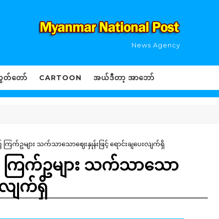
News Agency
ွှတ်တော်
CARTOON
အယ်ဒီတာ့ အာဘော်
၌ ကြက်ဥများ သက်သာသောဈေးနှုန်းဖြင့် ရောင်းချပေးလျက်ရှိ
်၌ ကြက်ဥများ သက်သာသော
းလျက်ရှိ