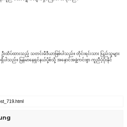
ို ဦးထိပ်ထားသည့် သတင်းမီဒီယာဖြစ်ပါသည်။ တိုင်းရင်းသား ပြည်သူများ
်။ မြန်မာနေရှင်နယ်ပို့စ်သို့ အနှောင်အဖွဲ့ကင်းစွာ ကူညီပံ့ပိုးနိုင်
ung