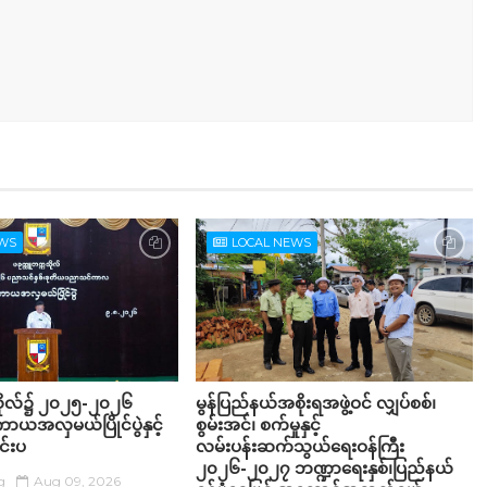
EWS
LOCAL NEWS
သိုလ်၌ ၂၀၂၅-၂၀၂၆
မွန်ပြည်နယ်အစိုးရအဖွဲ့ဝင် လျှပ်စစ်၊
ာယအလှမယ်ပြိုင်ပွဲနှင့်
စွမ်းအင်၊ စက်မှုနှင့်
ျင်းပ
လမ်းပန်းဆက်သွယ်ရေးဝန်ကြီး
၂၀၂၆-၂၀၂၇ ဘဏ္ဍာရေးနှစ်၊ပြည်နယ်
g
Aug 09, 2026