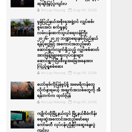
ဆုချီးမြှင့်ပွဲကျင်းပ
Ko Lay Naung
Aug 09, 2026
မွန်ပြည်နယ်အစိုးရအဖွဲ့ဝင် လျှပ်စစ်၊
စွမ်းအင်၊ စက်မှုနှင့်
လမ်းပန်းဆက်သွယ်ရေးဝန်ကြီး
၂၀၂၆-၂၀၂၇ ဘဏ္ဍာရေးနှစ်၊ပြည်နယ်
ရန်ပုံငွေဖြင့် အကောင်အထည်ဖော်
ဆောင်ရွက်လျက်ရှိသည့် လျှပ်စစ်ဓာတ်
အားဖြန့်ဖြူးရေးလုပ်ငန်းများ
ဆောင်ရွက်ပြီးစီးမှုအခြေအနေအား
ကြည့်ရှုစစ်ဆေး
Ko Lay Naung
Aug 09, 2026
ဟော်မုဇ်ကိုပြန်ဖွင့်ဖို့ အမေရိကန်တွေ
လိုက်နာရမယ့် အချက်အသစ်တွေကို အီ
ရန်ဘက်က ထုတ်ပြန်
Ko Lay Naung
Aug 09, 2026
ကျိုက်ထိုမြို့နယ်တွင် မြို့နယ်စီမံကိန်း
ရေးဆွဲအကောင်အထည်ဖော်ရေး
ကော်မတီ လုပ်ငန်းညှိနှိုင်းဆွေးနွေးပွဲ
ကျင်းပ