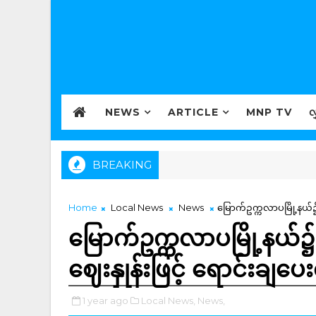
NEWS
ARTICLE
MNP TV
လ
BREAKING
Home
Local News
News
မြောက်ဥက္ကလာပမြို့နယ်
မြောက်ဥက္ကလာပမြို့နယ
ဈေးနှုန်းဖြင့် ရောင်းချပေ
1 year ago
Local News,
News,