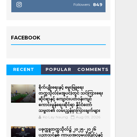
849
Followers
FACEBOOK
RECENT
POPULAR
COMMENTS
စိုက်ပျိုးရေးနှင့် မွေးမြူရေး
တက္ကသိုလ်(မအူပင်)တွင် သင်ကြားရေး
ဆိုင်ရာနှင့် ကျောင်းပတ်ဝန်းကျင်
ကောင်းမွန်ရေးဆိုင်ရာ နိုင်ငံတော်
သမ္မတ၏ လမ်းညွှန်မှာကြားချက်များ
Ko Lay Naung
Aug 09, 2026
ပခုက္ကူတက္ကသိုလ်၌ ၂၀၂၅-၂၀၂၆
ပညာသင်နှစ် ကာယအလှမယ်ပြိုင်ပွဲနှင့်