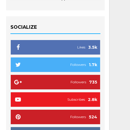
SOCIALIZE
3.5k
Likes
1.7k
Followers
735
Followers
2.8k
Subscribes
524
Followers