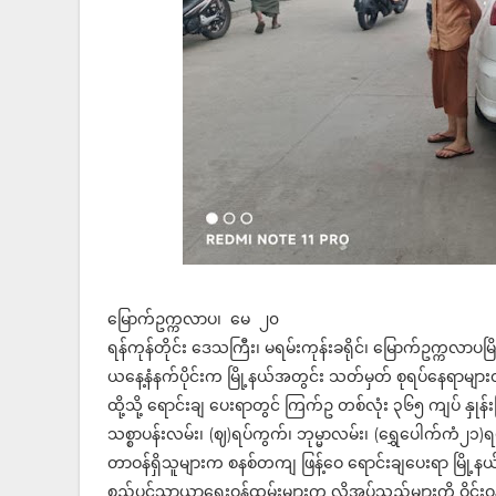
မြောက်ဥက္ကလာပ၊ မေ ၂၀
‌ရန်ကုန်တိုင်း ဒေသကြီး၊ မရမ်းကုန်းခရိုင်၊ မြောက်ဥက္ကလာပမြိ
ယနေ့နံနက်ပိုင်းက မြို့နယ်အတွင်း သတ်မှတ် စုရပ်နေရာများ
ထို့သို့ ရောင်းချ ပေးရာတွင် ကြက်ဥ တစ်လုံး ၃၆၅ ကျပ် နှုန
သစ္စာပန်းလမ်း၊ (ဈ)ရပ်ကွက်၊ ဘုမ္မာလမ်း၊ (ရွှေပေါက်ကံ၂၁
တာဝန်ရှိသူများက စနစ်တကျ ဖြန့်ဝေ ရောင်းချပေးရာ မြို့နယ်ဌ
စည်ပင်သာယာရေးဝန်ထမ်းများက လိုအပ်သည်များကို ဝိုင်း