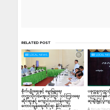
RELATED POST
LOCAL NEWS
LOCAL N
စိုက်ပျိုးရေးနှင့် မွေးမြူရေး
ပခုက္ကူတက္က
တက္ကသိုလ်(မအူပင်)တွင် သင်ကြားရေး
ပညာသင်နှစ် က
ဆိုင်ရာနှင့် ကျောင်းပတ်ဝန်းကျင်
ဆုချီးမြှင့်ပွဲက
ကောင်းမွန်ရေးဆိုင်ရာ နိုင်ငံတော်
Ko Lay Naun