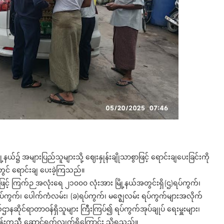
ု့နယ်၌ အများပြည်သူများသို့ ဈေးနှုန်းချိုသာစွာဖြင့် ရောင်းချပေးခြင်းကို
တွင် ရောင်းချ ပေးခဲ့ကြသည်။
်းဖြင့် ကြက်ဉ အလုံးရေ ၂၁၀၀၀ လုံးအား မြို့နယ်အတွင်းရှိ(ဌ)ရပ်ကွက်၊
)ရပ်ကွက်၊ ပေါက်ကံလမ်း၊ (ခ)ရပ်ကွက်၊ မဇ္ဈေလမ်း ရပ်ကွက်များအလိုက်
ာနဆိုင်ရာတာဝန်ရှိသူများ ကြီးကြပ်၍ ရပ်ကွက်အုပ်ချုပ် ရေးမှူးများ၊
ဝန်းကူညီ ဆောင်ရွက်လျက်ရှိကြောင်း သိရသည်။