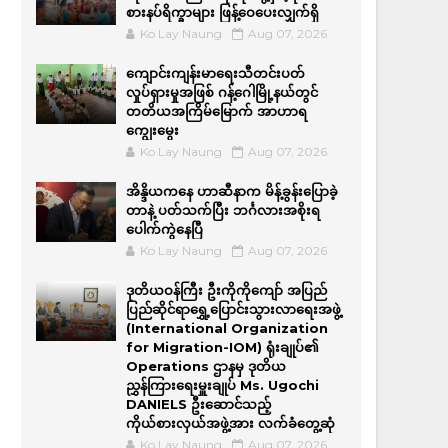
စားနပ်ရိက္ခာများ ဖြန့်ဝေပေးလျှက်ရှိ
Ko Lay Naung
Aug 07, 2026
ကျောင်းကျန်းမာရေးသီတင်းပတ်
လှုပ်ရှားမှုအဖြစ် ဂန့်ဂေါမြို့နယ်တွင်
တတိယအကြိမ်မြောက် အာဟာရ
ကျွေးမွေး
Ko Lay Naung
Aug 07, 2026
အိန္ဒိယကနေ ဟာဆီနာက မိန့်ခွန်းပြောခဲ့
တာနဲ့ ပတ်သက်ပြီး ဘင်္ဂလားအစိုးရ
ပေါက်ကွဲနေပြီ
Ko Lay Naung
Aug 07, 2026
ဒုတိယဝန်ကြီး ဦးကိုကိုကျော် အပြည်
ပြည်ဆိုင်ရာရွှေ့ပြောင်းသွားလာရေးအဖွဲ့
(International Organization
for Migration-IOM) ရုံးချုပ်၏
Operations ဌာနမှ ဒုတိယ
ညွှန်ကြားရေးမှူးချုပ် Ms. Ugochi
DANIELS ဦးဆောင်သည့်
ကိုယ်စားလှယ်အဖွဲ့အား လက်ခံတွေ့ဆုံ
Ko Lay Naung
Aug 07, 2026