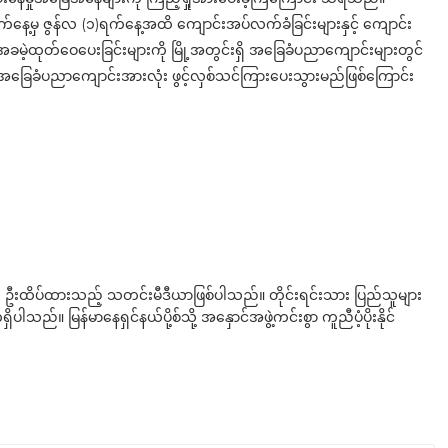
်နေ့မှ ဇွန်လ (၁)ရက်နေ့အထိ ကျောင်းအပ်လက်ခံခြင်းများနှင့် ကျောင်း
ျား အခမဲ့ထုတ်ဝေပေးခြင်းများကို မြို့အတွင်းရှိ အခြေခံပညာကျောင်းများတွင်
အခြေခံပညာကျောင်းအားလုံး ဖွင့်လှစ်သင်ကြားပေးသွားမည်ဖြစ်ကြောင်း
ို ဦးထိပ်ထားသည့် သတင်းမီဒီယာဖြစ်ပါသည်။ တိုင်းရင်းသား ပြည်သူများ
်။ မြန်မာနေရှင်နယ်ပို့စ်သို့ အနှောင်အဖွဲ့ကင်းစွာ ကူညီပံ့ပိုးနိုင်