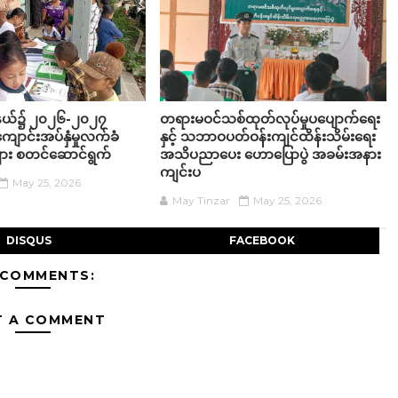
ု့နယ်၌ ၂၀၂၆-၂၀၂၇
တရားမဝင်သစ်ထုတ်လုပ်မှုပပျောက်ရေး
ျောင်းအပ်နှံမှုလက်ခံ
နှင့် သဘာဝပတ်ဝန်းကျင်ထိန်းသိမ်းရေး
းများ စတင်ဆောင်ရွက်
အသိပညာပေး ဟောပြောပွဲ အခမ်းအနား
ကျင်းပ
May 25, 2026
May Tinzar
May 25, 2026
DISQUS
FACEBOOK
 COMMENTS:
T A COMMENT