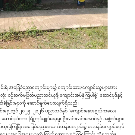
အတွင်းရှိ အခြေခံပညာကျောင်းများ၌ ကျောင်းသား/ကျောင်းသူများအား
ဉ်ဆက်မပြတ်ပညာသင်ယူဖို့ ကျောင်းအပ်နှံကြပါစို့” ဆောင်ပုဒ်နှင့်
ခံခြင်းများကို ဆောင်ရွက်ပေးလျက်ရှိသည်။
င်းရှေ့တွင် ၂၀၂၅ -၂၀၂၆ ပညာသင်နှစ် “ကျောင်းနေအရွယ်ကလေး
ပုဒ်အား ​​​​ မြို့အုပ်ချုပ်ရေးမှူး ဦးလင်းလင်းအောင်နှင့် အဖွဲ့​​ဝင်များ၊
ုက်ထူးခဲ့ကြပြီး အခြေခံပညာအထက်တန်းကျောင်း၌ တာဝန်ခံကျောင်းအုပ်
ပေးနေမှုအခြေအနေများကို ကြည့်ရှုအားပေးခဲ့ကြကြောင်း သိရသည်။