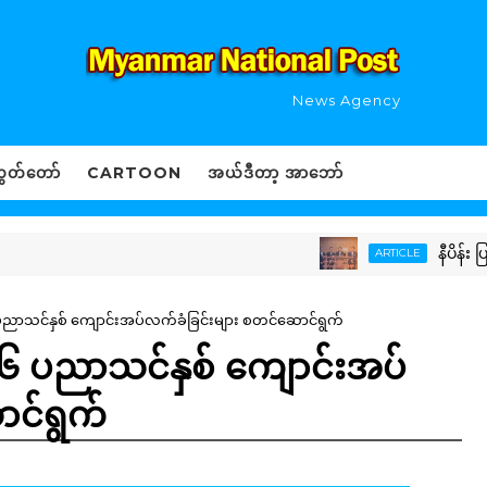
News Agency
ွှတ်တော်
CARTOON
အယ်ဒီတာ့ အာဘော်
နီပိန်း ပြည်ဖျ
ARTICLE
ာသင်နှစ် ကျောင်းအပ်လက်ခံခြင်းများ စတင်ဆောင်ရွက်
 ပညာသင်နှစ် ကျောင်းအပ်
ာင်ရွက်