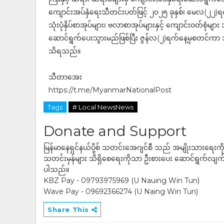
ကျောင်းအပ်နှံရေးသီတင်းပတ်ဖြင့် ၂၀၂၅ ခုနှစ်၊ မေလ(၂၂)ရက
သုံးပုံနှိပ်စာအုပ်များ၊ ဗလာစာအုပ်များနှင့် ကျောင်းဝတ်စုံမ
ဆောင်ရွက်ပေးသွားမည်ဖြစ်ပြီး ဇွန်လ(၂)ရက်နေ့မှစတင်ကာ 
သိရသည်။
သီတာအေး
https://t.me/MyanmarNationalPost
Tags
# Local NewsNews
Donate and Support
မြန်မာနေရှင်နယ်ပို့စ် သတင်းအေဂျင်စီ သည် အမျိုးသားရေးက
သတင်းမှန်များ သိရှိစေရေးကိုသာ ဦးစားပေး ဆောင်ရွက်လျက်ရှိပါသည
ပါသည်။
KBZ Pay - 09793975969 (U Nauing Win Tun)
Wave Pay - 09692366274 (U Naing Win Tun)
Share This