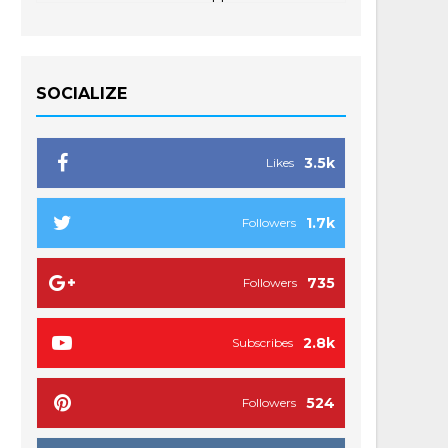
SOCIALIZE
3.5k
Likes
1.7k
Followers
735
Followers
2.8k
Subscribes
524
Followers