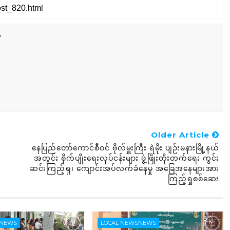
r
Older Article
နေပြည်တော်ကောင်စီဝင် ဗိုလ်မှူးကြီး ရဲမိုး ပျဉ်းမနားမြို့နယ်
အတွင်း စိုက်ပျိုးရေးလုပ်ငန်းများ ဖွံ့ဖြိုးတိုးတက်ရေး ကွင်း
ဆင်းကြည့်ရှု၊ ကျောင်းအပ်လက်ခံနေမှု အခြေအနေများအား
ကြည့်ရှုစစ်ဆေး
SNEWS
LOCAL NEWSNEWS