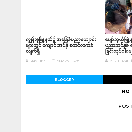
ကျွန်းစုမြို့နယ်၌ အခြေခံပညာကျောင်း
ပျော်ဘွယ်မြိ
များတွင် ကျောင်းအပ်နှံ စတင်လက်ခံ
ပညာသင်နှစ် က
လျက်ရှိ
ခြင်းလုပ်ငန်
May Tinzar
May 25, 2026
May Tinzar
BLOGGER
NO
POS