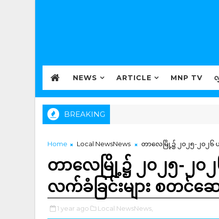
NEWS
ARTICLE
MNP TV
လ
BREAKING
Home
Local NewsNews
တာလေမြို့၌ ၂၀၂၅-၂၀၂၆ ပည
တာလေမြို့၌ ၂၀၂၅-၂၀၂၆
လက်ခံခြင်းများ စတင်ဆေ
1 year ago
Local NewsNews,