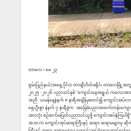
တာလေ ၊ မေ ၂၃
ရှမ်းပြည်နယ်(အရှေ့ပိုင်း)၊ တာချီလိတ်ခရိုင်၊ တာလေမြို့
၂၀၂၅ -၂၀၂၆ ပညာသင်နှစ် “ကျောင်းနေအရွယ် ကလေးအားလုံး စ
အညီ ယမန်နေ့နံနက် ၈ နာရီအချိန်မှစတင်၍ ကျောင်းအပ်လက်
ရှေးဦးစွာ နံနက် ၇ နာရီခွဲက အခြေခံပညာအထက်တန်းကျော
အားလုံး စဉ်ဆက်မပြတ်ပညာသင်ယူဖို့ ကျောင်းအပ်နှံကြပါစို့” ဆောင်
အ.ထ.က​​ ကျောင်းအုပ်ဆရာကြီးနှင့် ဆရာ၊ ဆရာမများမှ ဆိ
ကြီးနှင့် ဆရာ၊ ဆရာမများမှ ကျောင်းအပ်နှံရေးဆောင်ရွက်