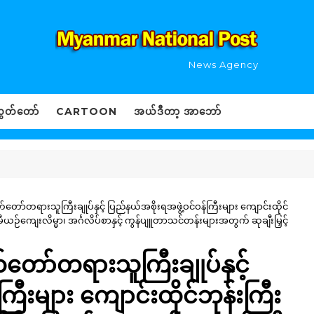
News Agency
ွှတ်တော်
CARTOON
အယ်ဒီတာ့ အာဘော်
ာ်တရားသူကြီးချုပ်နှင့် ပြည်နယ်အစိုးရအဖွဲ့ဝင်ဝန်ကြီးများ ကျောင်းထိုင်
်ကျေးလိမ္မာ၊ အင်္ဂလိပ်စာနှင့် ကွန်ပျူတာသင်တန်းများအတွက် ဆုချီးမြှင့်
ော်တရားသူကြီးချုပ်နှင့်
ြီးများ ကျောင်းထိုင်ဘုန်းကြီး