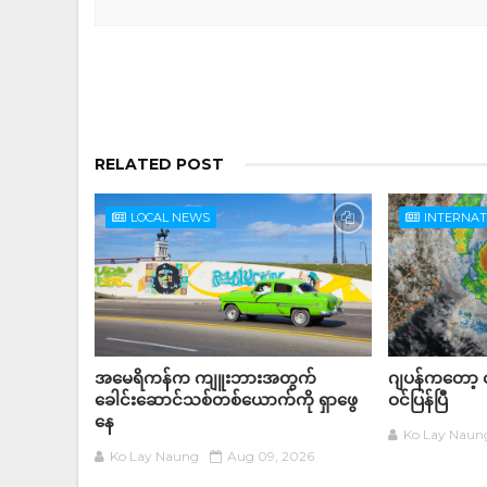
RELATED POST
LOCAL NEWS
INTERNA
အမေရိကန်က ကျူးဘားအတွက်
ဂျပန်ကတော့ ငလ
ခေါင်းဆောင်သစ်တစ်ယောက်ကို ရှာဖွေ
ဝင်ပြန်ပြီ
နေ
Ko Lay Naun
Ko Lay Naung
Aug 09, 2026