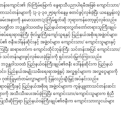
ီးသင်တန်းကျောင်း၏ (၆)ကြိမ်မြောက် နွေရာသီပညာပါရမီအဖြစ် ကျောင်းသား/
တာသင်တန်းများကို (၃-၃-၃၀၂၅)ရက်နေ့မှ စတင်ဖွင့်လှစ်ခဲ့ပြီး ယနေ့မွန်းလွဲ
်ရာ အခမ်းအနားကို နမောဿတ(၃)ကြိမ်ရွတ်ဆို ဘုရားကန်တော့ဖွင့်လှစ်သည်။
ါစကပဏ္ဍိတ ဘဒ္ဒန္တဝါသဝထံမှ ပြည်နယ်တရားလွှတ်တော်တရားသူကြီးချုပ်
စပ်ရေးရာဝန်ကြီး ဗိုလ်မှူးကြီးကျော်သူရနှင့် ပြည်နယ်အစိုးရအဖွဲ့ဝင်များ၊
နီးဒေါ်နန်ဆိုင်းနှင့် အဖွဲ့ဝင်များ၊ ကျောင်းသား/ ကျောင်းသူများနှင့်
း ဆရာတော်က ကျောင်းထိုင်ဘုန်းကြီး သင်တန်းအပြင် ကျောင်းသား/
်တန်းများဖွင့်လှစ်ပေးခဲ့ခြင်းကို ရှင်းလင်းမြွက်ကြားသည်။
န္တဝါသဝထံ ပြည်နယ်ဝန်ကြီးချုပ်၏ဇနီး ဒေါ်နန်ဆိုင်းက ပြည်နယ်
င်း၊ ပြည်နယ်အမျိုးသမီးရေးရာအဖွဲ့နှင့် အလှူရှင်များက အလှူငွေများကို
ြုမှတ်တမ်းလွှာများကို ပြန်လည်ချီးမြှင့်အပ်နှင်းသည်။
းရာဝန်ကြီးနှင့် ပြည်နယ်အစိုးရ အဖွဲ့ဝင်များက ကွန်ပျူတာသင်တန်းဆင်း
ကို အသီးသီးပေးအပ်ခဲ့ကြပြီး ကျောင်းသား/ကျောင်းသူများက စုံညီ
ုဏ်ပြုသီဆိုကြရာ ပြည်နယ်ဝန်ကြီးချုပ်၏ဇနီးက ကျောင်းသားလူငယ်များ