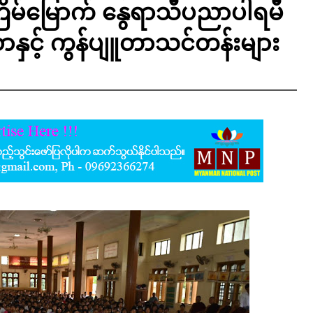
ိမ်မြောက် နွေရာသီပညာပါရမီ
စာနှင့် ကွန်ပျူတာသင်တန်းများ