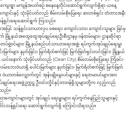
ကျေးရွာ မကျန်အပတ်စဉ် စနေနေ့တိုင်းဆောင်ရွက်လျက်ရှိရာ ယနေ့
်းနှင့် သုံးမိုင်ပတ်လည် စိမ်းလမ်းစိုပြေရေး ဖားတစ်ရှင်း တံတားအနီး
သန့်ရှင်းရေးဆောင်ရွက် ကြသည်။
ြင် သန့်ရှင်းသာယာလှပ စေရေး၊ ကျောင်းသား၊ ကျောင်းသူများ ခြင်မှ
ြို့နယ်အထွေထွေအုပ်ချုပ်ရေးဦးစီးဌာနမှ ဝန်ထမ်းများ၊ ဌာနဆိုင်ရာ
းသတ်တပ်ဖွဲ့ဝင်များ၊ မြို့နယ်စည်ပင်သာယာရေးအဖွဲ့၊ ရပ်ကွက်အုပ်ချုပ်ရေးမှူး
ြက်များ နှုတ်ခြင်း၊ မြက်ရိတ်စက်ဖြင့် မြက်ဖြတ်ရှင်းလင်းခြင်း၊ ခြုံနွယ်
ယင်းနောက် သုံးမိုင်ပတ်လည် (Clean City) စိမ်းလမ်းစိုပြေရေး ကြံခင်း-
်းဘေးဝဲယာရှိ ပေါင်းမြက်များ နှုတ်ခြင်း၊ မြက်ရိတ်စက်ဖြင့် မြက်ဖြတ်
ဘေး ဝဲယာတစ်လျှောက်တွင် အုန်းချိုမွှေးပင်များနှင့် ရေတမာပင်များအား
ချုပ်ရေးအဖွဲ့ဥက္ကဋ္ဌ ဦးဝင်းလှိုင်နှင့်တာဝန်ရှိသူများတို့က လှည့်လည်
ဲ့သည်။
ာကျောင်းများတွင် အုပ်ချုပ် ရေးမှူးများ၊ ရပ်ကွက်နေပြည်သူများနှင့်
င်းသန့်ရှင်းရေး ဆောင်ရွက်လျက်ရှိ ကြောင်းသိရသည်။