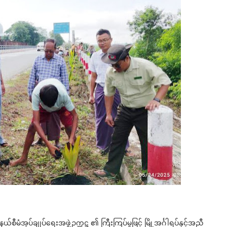
ယ်စီမံအုပ်ချုပ်ရေးအဖွဲ့ဥက္ကဋ္ဌ ၏ ကြီးကြပ်မှုဖြင့် မြို့အင်္ဂါရပ်နှင့်အညီ