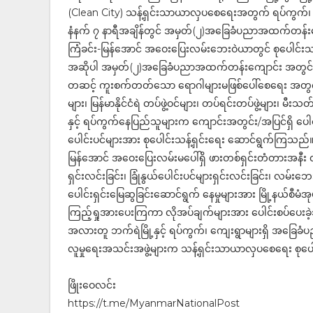
(Clean City) သန့်ရှင်းသာယာလှပစေရေးအတွက် ရပ်ကွက်၊ 
နံနက် ၇ နာရီအချိန်တွင် အမှတ်(၂)အခြေခံပညာအထက်တန်းကျောင
ကြံခင်း-မြန်အောင် အဝေးပြေးလမ်းဘေးဝဲယာတွင် စုပေါင်း
အဆိုပါ အမှတ်(၂)အခြေခံပညာအထက်တန်းကျောင်း အတွင်းအပ
တဆင့် ကူးစက်တတ်သော ရောဂါများမဖြစ်‌ပေါ်စေရေး အတွက် မ
များ၊ မြန်မာနိုင်ငံရဲ တပ်ဖွဲ့ဝင်များ၊ တပ်ရင်းတပ်ဖွဲ့များ၊ မီ
နှင့် ရပ်ကွက်နေပြည်သူများက ကျောင်းအတွင်း/အပြင်ရှိ ပေါင်းမ
ပေါင်းပင်များအား စုပေါင်းသန့်ရှင်းရေး ဆောင်ရွက်ကြသည်။ 
မြန်အောင် အဝေးပြေးလမ်းမပေါ်ရှိ ဖားတစ်ရှင်းတံတားအနီး လမ
ရှင်းလင်းခြင်း၊ ခြုံနွယ်ပေါင်းပင်များရှင်းလင်းခြင်း၊ လမ်း
ပေါင်းရှင်းမြေဆွခြင်းဆောင်ရွက် နေမှုများအား မြို့နယ်စီမံအုပ်
ကြည့်ရှုအားပေးကြကာ လိုအပ်ချက်များအား ပေါင်းစပ်ပေးခ
အလားတူ ဘက်ရဲမြို့နှင့် ရပ်ကွက်၊ ကျေးရွာများရှိ အခြေခံပည
လူမှုရေးအသင်းအဖွဲ့များက သန့်ရှင်းသာယာလှပစေရေး စုပေါ
ဖြိုးဝေလင်း
https://t.me/MyanmarNationalPost