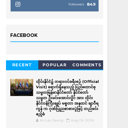
849
Followers
FACEBOOK
RECENT
POPULAR
COMMENTS
ထိုင်းနိုင်ငံ၌ တရားဝင်ခရီးစဉ် (Official
Visit) ရောက်ရှိနေသည့် ပြည်ထောင်စု
သမ္မတမြန်မာနိုင်ငံတော် နိုင်ငံတော်
သမ္မတ ဦးမင်းအောင်လှိုင် အား ထိုင်း
နိုင်ငံဝန်ကြီးချုပ် မစ္စတာ အနုထင် ချာဝီရ
ကွန် က ဂုဏ်ပြုညစာစားပွဲဖြင့် တည်ခင်း
ဧည့်ခံ
Ko Lay Naung
Aug 06, 2026