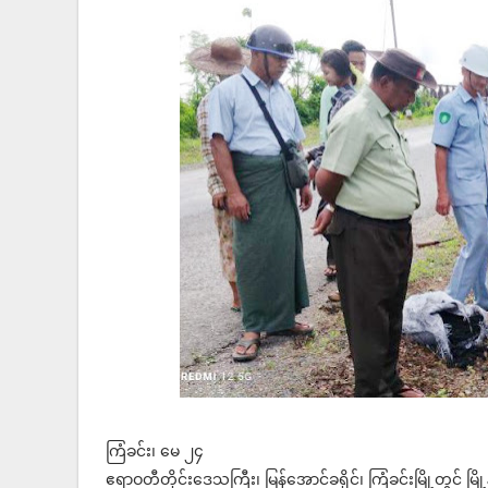
ကြံခင်း၊ မေ ၂၄
ဧရာဝတီတိုင်းဒေသကြီး၊ မြန်အောင်ခရိုင်၊ ကြံခင်းမြို့တွင် မြို့န