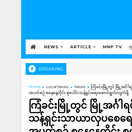
NEWS
ARTICLE
MNP TV
လ
BREAKING
Home
Local News
News
ကြံခင်းမြို့တွင် မြို့အင
အပတ်စဉ် စနေနေ့တိုင်း စုပေါင်းသန့်ရှင်းရေးဆောင်ရွက်လျက်ရှိ
ကြံခင်းမြို့တွင် မြို့အင်္ဂ
သန့်ရှင်းသာယာလှပစေရေး
အပတ်စဉ် စနေနေ့တိုင်း စု