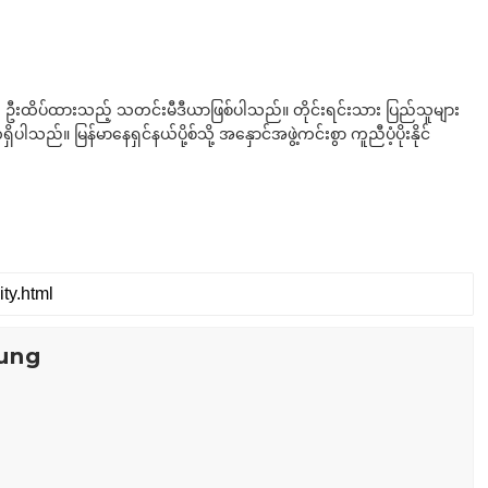
ို ဦးထိပ်ထားသည့် သတင်းမီဒီယာဖြစ်ပါသည်။ တိုင်းရင်းသား ပြည်သူများ
်။ မြန်မာနေရှင်နယ်ပို့စ်သို့ အနှောင်အဖွဲ့ကင်းစွာ ကူညီပံ့ပိုးနိုင်
ung