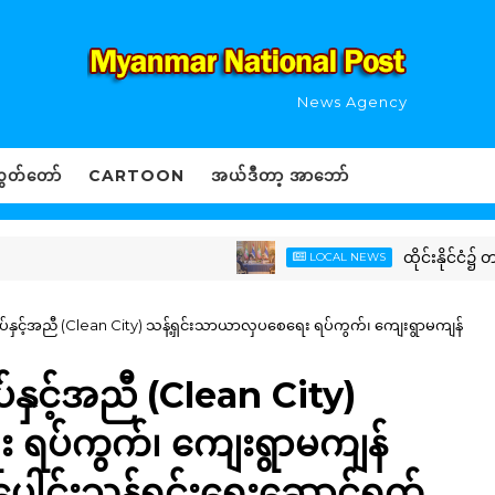
News Agency
ွှတ်တော်
CARTOON
အယ်ဒီတာ့ အာဘော်
ထိုင်းနိုင်ငံ၌ တရားဝင်ခရ
LOCAL NEWS
်္ဂါရပ်နှင့်အညီ (Clean City) သန့်ရှင်းသာယာလှပစေရေး ရပ်ကွက်၊ ကျေးရွာမကျန်
ါရပ်နှင့်အညီ (Clean City)
 ရပ်ကွက်၊ ကျေးရွာမကျန်
ပေါင်းသန့်ရှင်းရေးဆောင်ရွက်