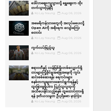
ဒေါ်လာဈေးကျသွားလို့ ရွှေဈေးက ထိုး
တက်သွားပြန်ပြီ
Ko Lay Naung
Aug 06, 2026
အမေရိကန်သားတွေကို အလုပ်မပေးလို့
Open AIကို အစိုးရက လျော်ကြေး
တောင်း
Ko Lay Naung
Aug 06, 2026
ကွက်လပ်ဖြည့်သူ
Ko Lay Naung
Aug 06, 2026
ဧရာဝတီနှင့် ငဝန်မြစ်ရိုးတစ်လျှောက်ရှိ
တာများကြံ့ခိုင်မှုအခြေအနေကို ကွင်း
ဆင်းစစ်ဆေးရန်၊ ရေကင်းများ
စနစ်တကျချထားဆောင်ရွက်ရန်နှင့်
ထူးခြားမှုရှိပါက ပြည်သူလူထုကို
အသိပေးနိုင်သည့်စနစ် ထူထောင်ထားရှိ
ရန် ဒုတိယသမ္မတ ဦးညိုစော မှာကြား
Ko Lay Naung
Aug 05, 2026