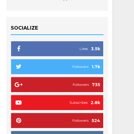
SOCIALIZE
3.5k
Likes
1.7k
Followers
735
Followers
2.8k
Subscribes
524
Followers