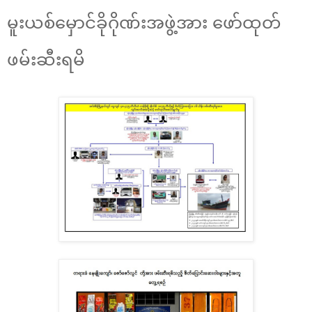
မူးယစ်မှောင်ခိုဂိုဏ်းအဖွဲ့အား ဖော်ထုတ်
ဖမ်းဆီးရမိ