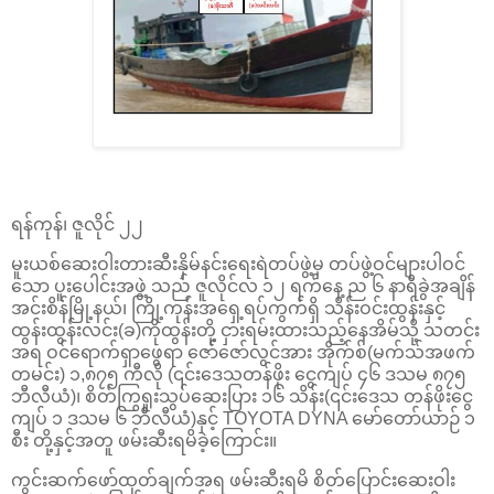
ရန်ကုန်၊ ဇူလိုင် ၂၂
မူးယစ်ဆေးဝါးတားဆီးနှိမ်နင်းရေးရဲတပ်ဖွဲ့မှ တပ်ဖွဲ့ဝင်များပါဝင်
သော ပူးပေါင်းအဖွဲ့ သည် ဇူလိုင်လ ၁၂ ရက်နေ့ ည ၆ နာရီခွဲအချိန်
အင်းစိန်မြို့နယ်၊ ကြို့ကုန်းအရှေ့ရပ်ကွက်ရှိ သိန်းဝင်းထွန်းနှင့်
ထွန်းထွန်းလင်း(ခ)ကိုထွန်းတို့ ငှားရမ်းထားသည့်နေအိမ်သို့ သတင်း
အရ ဝင်ရောက်ရှာဖွေရာ ဇော်ဇော်လွင်အား အိုက်စ်(မက်သ်အဖက်
တမင်း) ၁,၈၇၅ ကီလို (၎င်းဒေသတန်ဖိုး ငွေကျပ် ၄၆ ဒသမ ၈၇၅
ဘီလီယံ)၊ စိတ်ကြွရူးသွပ်ဆေးပြား ၁၆ သိန်း(၎င်းဒေသ တန်ဖိုးငွေ
ကျပ် ၁ ဒသမ ၆ ဘီလီယံ)နှင့် TOYOTA DYNA မော်တော်ယာဉ် ၁
စီး တို့နှင့်အတူ ဖမ်းဆီးရမိခဲ့ကြောင်း။
ကွင်းဆက်ဖော်ထုတ်ချက်အရ ဖမ်းဆီးရမိ စိတ်ပြောင်းဆေးဝါး