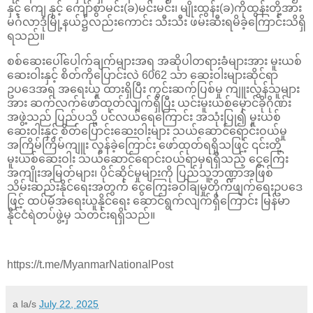
နှင့် ကျေ နှင့် ကျော်စွာမင်း(ခ)မင်းမင်း၊ မျိုးထွန်း(ခ)ကိုထွန်းတို့အား
မင်္ဂလာဒုံမြို့နယ်၌လည်းကောင်း သီးသီး ဖမ်းဆီးရမိခဲ့ကြောင်းသိရှိ
ရသည်။
စစ်ဆေးပေါ်ပေါက်ချက်များအရ အဆိုပါတရားခံများအား မူးယစ်
ဆေးဝါးနှင့် စိတ်ကိုပြောင်းလဲ 6062 သာ ဆေးဝါးများဆိုင်ရာ
ဥပဒေအရ အရေးယူ ထားရှိပြီး ကွင်းဆက်ပြစ်မှု ကျူးလွန်သူများ
အား ဆက်လက်ဖော်ထုတ်လျက်ရှိပြီး ယင်းမူးယစ်မှောင်ခိုဂိုဏ်း
အဖွဲ့သည် ပြည်ပသို့ ပင်လယ်ရေကြောင်း အသုံးပြု၍ မူးယစ်
ဆေးဝါးနှင့် စိတ်ပြောင်းဆေးဝါးများ သယ်ဆောင်ရောင်းဝယ်မှု
အကြိမ်ကြိမ်ကျူး လွန်ခဲ့ကြောင်း ဖော်ထုတ်ရရှိသဖြင့် ၎င်းတို့
မူးယစ်ဆေးဝါး သယ်ဆောင်ရောင်းဝယ်ရာမှရရှိသည့် ငွေကြေး
အကျိုးအမြတ်များ၊ ပိုင်ဆိုင်မှုများကို ပြည်သူ့ဘဏ္ဍာအဖြစ်
သိမ်းဆည်းနိုင်ရေးအတွက် ငွေကြေးခဝါချမှုတိုက်ဖျက်ရေးဥပဒေ
ဖြင့် ထပ်မံအရေးယူနိုင်ရေး ဆောင်ရွက်လျက်ရှိကြောင်း မြန်မာ
နိုင်ငံရဲတပ်ဖွဲ့မှ သတင်းရရှိသည်။
https://t.me/MyanmarNationalPost
a la/s
July 22, 2025