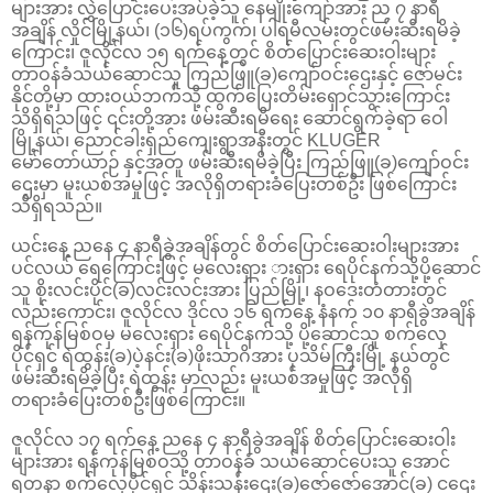
များအား လွှဲပြောင်းပေးအပ်ခဲ့သူ နေမျိုးကျော်အား ည ၇ နာရီ
အချိန် လှိုင်မြို့နယ်၊ (၁၆)ရပ်ကွက်၊ ပါရမီလမ်းတွင်ဖမ်းဆီးရမိခဲ့
ကြောင်း၊ ဇူလိုင်လ ၁၅ ရက်နေ့တွင် စိတ်ပြောင်းဆေးဝါးများ
တာဝန်ခံသယ်ဆောင်သူ ကြည်ဖြူ(ခ)ကျော်ဝင်းဌေးနှင့် ဇော်မင်း
နိုင်တို့မှာ ထားဝယ်ဘက်သို့ ထွက်ပြေးတိမ်းရှောင်သွားကြောင်း
သိရှိရသဖြင့် ၎င်းတို့အား ဖမ်းဆီးရမိရေး ဆောင်ရွက်ခဲ့ရာ ဝေါ
မြို့နယ်၊ ညောင်ခါးရှည်ကျေးရွာအနီးတွင် KLUGER
မော်တော်ယာဉ် နှင့်အတူ ဖမ်းဆီးရမိခဲ့ပြီး ကြည်ဖြူ(ခ)ကျော်ဝင်း
ဌေးမှာ မူးယစ်အမှုဖြင့် အလိုရှိတရားခံပြေးတစ်ဦး ဖြစ်ကြောင်း
သိရှိရသည်။
ယင်းနေ့ ညနေ ၄ နာရီခွဲအချိန်တွင် စိတ်ပြောင်းဆေးဝါးများအား
ပင်လယ် ရေကြောင်းဖြင့် မလေးရှား ားရှား ရေပိုင်နက်သို့ပို့ဆောင်
သူ စိုးလင်းပိုင်(ခ)လင်းလင်းအား ပြည်မြို့၊ နဝဒေးတံတားတွင်
လည်းကောင်း၊ ဇူလိုင်လ ဒိုင်လ ၁၆ ရက်နေ့ နံနက် ၁၀ နာရီခွဲအချိန်
ရန်ကုန်မြစ်ဝမှ မလေးရှား ရေပိုင်နက်သို့ ပို့ဆောင်သူ စက်လှေ
ပိုင်ရှင် ရဲထွန်း(ခ)ပဲ့နင်း(ခ)ဖိုးသာဂိအား ပုသိမ်ကြီးမြို့ နယ်တွင်
ဖမ်းဆီးရမိခဲ့ပြီး ရဲထွန်း မှာလည်း မူးယစ်အမှုဖြင့် အလိုရှိ
တရားခံပြေးတစ်ဦးဖြစ်ကြောင်း။
ဇူလိုင်လ ၁၇ ရက်နေ့ ညနေ ၄ နာရီခွဲအချိန် စိတ်ပြောင်းဆေးဝါး
များအား ရန်ကုန်မြစ်ဝသို့ တာဝန်ခံ သယ်ဆောင်ပေးသူ အောင်
ရတနာ စက်လှေပိုင်ရှင် သိန်းသန်းဌေး(ခ)ဇော်ဇော်အောင်(ခ) ငဌေး