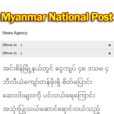
News Agency
▼
▼
အင်းစိန်မြို့နယ်တွင် ငွေကျပ် ၄၈ ဒသမ ၄
ဘီလီယံကျော်တန်ဖိုးရှိ စိတ်ပြောင်း
ဆေးဝါးများကို ပင်လယ်ရေကြောင်း
အသုံးပြုသယ်ဆောင်ရောင်းဝယ်သည့်