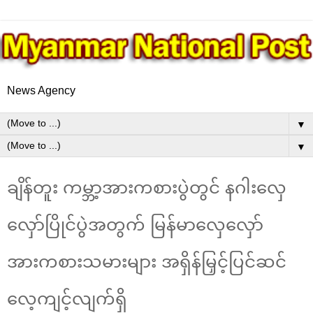
News Agency
▼
▼
ချိန်တူး ကမ္ဘာ့အားကစားပွဲတွင် နဂါးလှေ
လှော်ပြိုင်ပွဲအတွက် မြန်မာလှေလှော်
အားကစားသမားများ အရှိန်မြှင့်ပြင်ဆင်
လေ့ကျင့်လျက်ရှိ