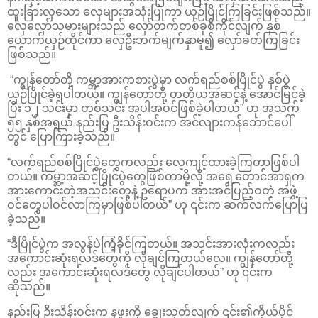
ထူးခြားလှသော လှေများအသုံးပြုကာ ယှဉ်ပြိုင်ကြခြင်းဖြစ်သည်။
လှေလှော်သမားများသည် လှော်တက်တစ်ခုစီကိုင်လျက် နှစ်
ယောက်ယှဉ်ထိုင်ကာ လှေဦးဘက်မျက်နှာမူ၍ လှော်ခတ်ကြခြင်း
ဖြစ်သည်။
“ကျွန်တော်တို့ ကမ္ဘာ့အားကစားပွဲမှာ လက်ရည်စစ်ပြိုင်ပွဲ နှစ်ပွဲ
ယှဉ်ပြိုင်ခဲ့ရပါတယ်။ ကျွန်တော်တို့ တတိယအဆင့်နဲ့ အောင်မြင်ခဲ့
ပြီး ၁၂ သင်းမှာ တစ်သင်း အပါအဝင်ဖြစ်ခဲ့ပါတယ်” ဟု အသက်
၅၅ နှစ်အရွယ် နည်းပြ ဦးသိန်းဝင်းက အင်လျားကန်ဘောင်ပေါ်
တွင် ပြောကြားခဲ့သည်။
“လက်ရည်စစ်ပြိုင်ပွဲတွေကလည်း လေ့ကျင့်ထားခဲ့ကြတာဖြစ်ပါ
တယ်။ ကမ္ဘာ့အဆင့်ပြိုင်ပွဲတွေဖြစ်တာမို့လို့ အရှေ့တောင်အာရှက
အားကောင်းတဲ့အသင်းတွေနဲ့ ဥရောပက အားအင်ပြည့်ဝတဲ့ အဖွဲ့
ဝင်တွေပါဝင်လာကြမှာဖြစ်ပါတယ်” ဟု ၎င်းက ဆက်လက်ပြောပြ
ခဲ့သည်။
“ဒီပြိုင်ပွဲက အလွန်ပဲကြံ့ခိုင်ကြတယ်။ အသင်းအားလုံးကလည်း
အကောင်းဆုံးရလဒ်တွေကို လိုချင်ကြတယ်လေ။ ကျွန်တော်တို့
လည်း အကောင်းဆုံးရလဒ်တွေ လိုချင်ပါတယ်” ဟု ၎င်းက
ဆိုသည်။
နည်းပြ ဦးသိန်းဝင်းက နဖူးကို ချွေးသုတ်လျက် ၎င်း၏ကိုယ်ပိုင်