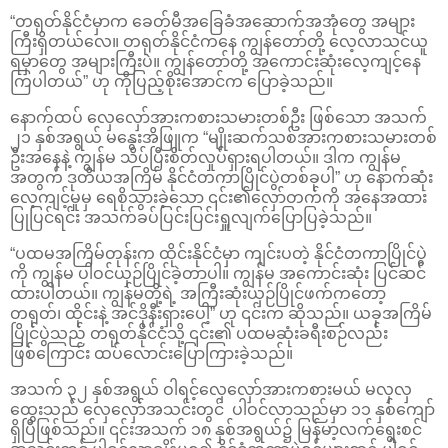
“တရုတ်နိုင်ငံမှာက ခေတ်မီအခြေခံအဆောက်အအုံတွေ အများ
ကြီးရှိတယ်လေ။ တရုတ်နိုင်ငံကနေ ကျွန်တော်တို့ လေ့လာသင်ယူ
ရမှာတွေ အများကြီးပဲ။ ကျွန်တော်တို့ အကောင်းဆုံးလေ့ကျင့်နေ
ကြပါတယ်” ဟု ကိုပြည့်စိုးအောင်က ပြောခဲ့သည်။
နောက်ထပ် လှေလှော်အားကစားသမားတစ်ဦး ဖြစ်သော အသက်
၂၁ နှစ်အရွယ် မနွေးအိဖြူက “မျိုးဆက်သစ်အားကစားသမားတစ်
ဦးအနေနဲ့ ကျွန်မ သိပ်ပြီးစိတ်လှုပ်ရှားရပါတယ်။ ဒါက ကျွန်မ
အတွက် ဒုတိယအကြိမ် နိုင်ငံတကာပြိုင်ပွဲတစ်ခုပါ” ဟု နောက်ဆုံး
လေ့ကျင့်မှုမှ ရေစိုသွားခဲ့သော ၎င်း၏လှော်တက်ကို အနေအထား
ပြုပြင်ရင်း အသက်ခပ်ပြင်းပြင်းရှူလျက်ပြောပြခဲ့သည်။
“ပထမအကြိမ်တုန်းက ထိုင်းနိုင်ငံမှာ ကျင်းပတဲ့ နိုင်ငံတကာပြိုင်ပွဲ
ကို ကျွန်မ ပါဝင်ယှဉ်ပြိုင်ခဲ့တာပါ။ ကျွန်မ အကောင်းဆုံး ပြင်ဆင်
ထားပါတယ်။ ကျွန်မတို့ရဲ့ အကြီးဆုံးယှဉ်ပြိုင်ဖက်ကတော့
တရုတ်၊ ထိုင်းနဲ့ အင်ဒိုနီးရှားပေါ့” ဟု ၎င်းက ဆိုသည်။ ယခုအကြိမ်
ပြိုင်ပွဲသည် တရုတ်နိုင်ငံသို့ ၎င်း၏ ပထမဆုံးခရီးစဉ်လည်း
ဖြစ်ကြောင်း ထပ်လောင်းပြောကြားခဲ့သည်။
အသက် ၃၂ နှစ်အရွယ် ဝါရင့်လှေလှော်အားကစားမယ် မလှလှ
ထွေးသည် လှေလှော်အသင်းတွင် ပါဝင်လာသည်မှာ ၁၁ နှစ်ကျော်
ရှိပြီဖြစ်သည်။ ၎င်းအသက် ၁၈ နှစ်အရွယ်၌ မြန်မာ့လက်ရွေးစင်