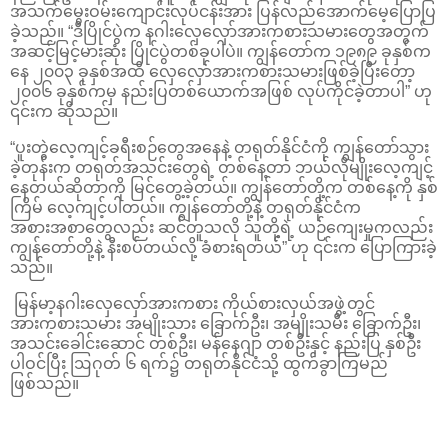
အသက်မွေးဝမ်းကျောင်းလုပ်ငန်းအား ပြန်လည်အောက်မေ့ပြောပြ
ခဲ့သည်။ “ဒီပြိုင်ပွဲက နဂါးလှေလှော်အားကစားသမားတွေအတွက်
အဆင့်မြင့်မားဆုံး ပြိုင်ပွဲတစ်ခုပါပဲ။ ကျွန်တော်က ၁၉၈၉ ခုနှစ်က
နေ ၂၀၀၃ ခုနှစ်အထိ လှေလှော်အားကစားသမားဖြစ်ခဲ့ပြီးတော့
၂၀၀၆ ခုနှစ်ကမှ နည်းပြတစ်ယောက်အဖြစ် လုပ်ကိုင်ခဲ့တာပါ” ဟု
၎င်းက ဆိုသည်။
“ပူးတွဲလေ့ကျင့်ခရီးစဉ်တွေအနေနဲ့ တရုတ်နိုင်ငံကို ကျွန်တော်သွား
ခဲ့တုန်းက တရုတ်အသင်းတွေရဲ့ တစ်နေ့တာ ဘယ်လိုမျိုးလေ့ကျင့်
နေတယ်ဆိုတာကို မြင်တွေ့ခဲ့တယ်။ ကျွန်တော်တို့က တစ်နေ့ကို နှစ်
ကြိမ် လေ့ကျင့်ပါတယ်။ ကျွန်တော်တို့နဲ့ တရုတ်နိုင်ငံက
အစားအစာတွေလည်း ဆင်တူသလို သူတို့ရဲ့ ယဉ်ကျေးမှုကလည်း
ကျွန်တော်တို့နဲ့ နီးစပ်တယ်လို့ ခံစားရတယ်” ဟု ၎င်းက ပြောကြားခဲ့
သည်။
မြန်မာ့နဂါးလှေလှော်အားကစား ကိုယ်စားလှယ်အဖွဲ့တွင်
အားကစားသမား အမျိုးသား ခြောက်ဦး၊ အမျိုးသမီး ခြောက်ဦး၊
အသင်းခေါင်းဆောင် တစ်ဦး၊ မန်နေဂျာ တစ်ဦးနှင့် နည်းပြ နှစ်ဦး
ပါဝင်ပြီး ဩဂုတ် ၆ ရက်၌ တရုတ်နိုင်ငံသို့ ထွက်ခွာကြမည်
ဖြစ်သည်။