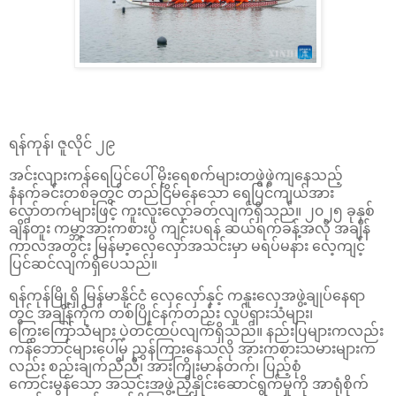
ရန်ကုန်၊ ဇူလိုင် ၂၉
အင်းလျားကန်ရေပြင်ပေါ် မိုးရေစက်များတဖွဲဖွဲကျနေသည့်
နံနက်ခင်းတစ်ခုတွင် တည်ငြိမ်နေသော ရေပြင်ကျယ်အား
လှော်တက်များဖြင့် ကူးလူးလှော်ခတ်လျက်ရှိသည်။ ၂၀၂၅ ခုနှစ်
ချိန်တူး ကမ္ဘာ့အားကစားပွဲ ကျင်းပရန် ဆယ်ရက်ခန့်အလို အချိန်
ကာလအတွင်း မြန်မာ့လှေလှော်အသင်းမှာ မရပ်မနား လေ့ကျင့်
ပြင်ဆင်လျက်ရှိပေသည်။
ရန်ကုန်မြို့ရှိ မြန်မာနိုင်ငံ လှေလှော်နှင့် ကနူးလှေအဖွဲ့ချုပ်နေရာ
တွင် အချိန်ကိုက် တစ်ပြိုင်နက်တည်း လှုပ်ရှားသံများ၊
ကြွေးကြော်သံများ ပဲ့တင်ထပ်လျက်ရှိသည်။ နည်းပြများကလည်း
ကန်ဘောင်များပေါ်မှ ညွှန်ကြားနေသလို အားကစားသမားများက
လည်း စည်းချက်ညီညီ၊ အားကြိုးမာန်တက်၊ ပြည့်စုံ
ကောင်းမွန်သော အသင်းအဖွဲ့ညှိနှိုင်းဆောင်ရွက်မှုကို အာရုံစိုက်