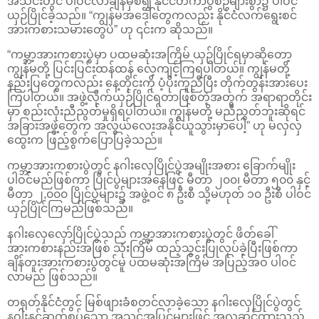
အသင်းတွင် ပါဝင်လာချိန်မှစ၍ နိုင်ငံတကာပွဲစဉ်များစွာ၌ ပါဝင်
ယှဉ်ပြိုင်ခဲ့သည်။ “ကျွန်မအ‌ဒေါ်တွေကလည်း နိုင်ငံလက်ရွေးစင်
အားကစားသမားတွေပဲ” ဟု ၎င်းက ဆိုသည်။
“ကမ္ဘာ့အားကစားပွဲမှာ ပထမဆုံးအကြိမ် ယှဉ်ပြိုင်ရမှာဆိုတော့
ကျွန်မတို့ ပြင်းပြင်းထန်ထန် လေ့ကျင့်ကြရပါတယ်။ ကျွန်မတို့
နည်းပြတွေကလည်း နေ့တိုင်းကို ပံ့ပိုးကူညီပြီး တိုက်တွန်းအားပေး
ကြပါတယ်။ အဖွဲ့လိုက်ယှဉ်ပြိုင်ရတာဖြစ်တဲ့အတွက် အရာရာတိုင်း
မှာ စည်းလုံးညီညွတ်မှုရှိရပါတယ်။ ကျွန်မတို့ မညီညွတ်ဘူးဆိုရင်
အခြားအဖွဲ့တွေက အလွယ်လေးအနိုင်ယူသွားမှာပေါ့” ဟု မလှလှ
ထွေးက ဖြည့်စွက်ပြောပြခဲ့သည်။
ကမ္ဘာ့အားကစားပွဲတွင် နဂါးလှေပြိုင်ပွဲအမျိုးအစား ခြောက်မျိုး
ပါဝင်မည်ဖြစ်ကာ ပြိုင်ပွဲများအနေဖြင့် မီတာ ၂၀၀၊ မီတာ ၅၀၀ နှင့်
မီတာ ၂,၀၀၀ ပြိုင်ပွဲများ၌ အဖွဲ့ဝင် ၈ ဦးစီ သို့မဟုတ် ၁၀ ဦးစီ ပါဝင်
ယှဉ်ပြိုင်ကြမည်ဖြစ်သည်။
နဂါးလှေလှော်ပြိုင်ပွဲသည် ကမ္ဘာ့အားကစားပွဲတွင် ဖိတ်ခေါ်
အားကစားနည်းအဖြစ် သုံးကြိမ် ထည့်သွင်းပြုလုပ်ခဲ့ပြီးဖြစ်ကာ
ချိန်တူးအားကစားပွဲတွင်မူ ပထမဆုံးအကြိမ် အပြည့်အဝ ပါဝင်
လာမည် ဖြစ်သည်။
တရုတ်နိုင်ငံတွင် မြစ်ဖျားခံစတင်လာခဲ့သော နဂါးလှေပြိုင်ပွဲတွင်
နဂါးနှင့်ဆက်စပ်သော အသွင်အပြင်များဖြင့် အလှဆင်ထားသည့်