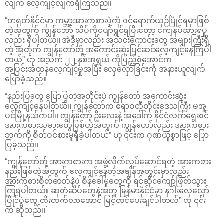
လျက် လေ့ကျင့်လျက်ရှိကြသည်။
“တရုတ်နိုင်ငံမှာ ကမ္ဘာ့အားကစားပွဲကို ဝင်ရောက်ယှဉ်ပြိုင်ရမှာဖြစ်
တဲ့အတွက် ကျွန်တော် သိပ်ကိုပျော်ရွှင်ရပြီးတော့ ကျေနပ်အားရမှု
လည်း ရှိပါတယ်။ အဲဒီမှာလည်း အသင်းကောင်းတွေ အများကြီးရှိ
တဲ့ အတွက် ကျွန်တော်တို့ အကောင်းဆုံးပြင်ဆင်လေ့ကျင့်နေကြပါ
တယ်” ဟု အသက် ၂၂ နှစ်အရွယ် ကိုပြည့်စုံအောင်က
အပြင်းအထန်လေ့ကျင့်မှုအပြီး လှေလှော်ခြင်းကို အနားယူလျက်
ပြောခဲ့သည်။
“နည်းပြတွေ ပြောပြတဲ့အတိုင်းပဲ ကျွန်တော် အကောင်းဆုံး
လေ့ကျင့်နေပါတယ်။ ကျွန်တော်က ဧရာဝတီတိုင်းဒေသကြီး မအူ
ပင်မြို့နယ်ကပါ။ ကျွန်တော့် ဦးလေးနဲ့ အဒေါ်က နိုင်ငံလက်ရွေးစင်
အားကစားသမားတွေဖြစ်တဲ့အတွက် ကျွန်တော်လည်း အားကစား
ဘက်ကို စိတ်ဝင်စားမှုရှိခဲ့ပါတယ်” ဟု ၎င်းက ဂုဏ်ယူစွာဖြင့် ပြော
ပြခဲ့သည်။
“ကျွန်တော်တို့ အားကစားက အဖွဲ့လိုက်လုပ်ဆောင်ရတဲ့ အားကစား
နည်းဖြစ်တဲ့အတွက် လေ့ကျင့်နေတဲ့အချိန်အတွင်းမှာလည်း
အားကစားစိတ်ဓာတ်နဲ့ပဲ စိန်ခေါ်မှုတွေကို ရင်ဆိုင်ကျော်ဖြတ်သွား
ကြရပါတယ်။ ဆုတံဆိပ်တွေနဲ့အတူ မြန်မာနိုင်ငံမှာ နဂါးလှေလှော်
ပြိုင်ပွဲတွေ တိုးတက်လာအောင် မြင့်တင်ပေးချင်ပါတယ်” ဟု ၎င်း
က ဆိုသည်။