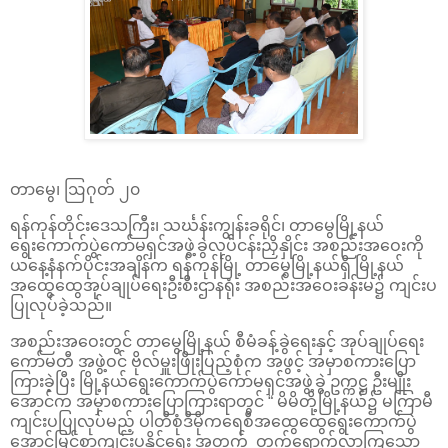
တာမွေ၊ ဩဂုတ် ၂၀
ရန်ကုန်တိုင်းဒေသကြီး၊ သင်္ဃန်းကျွန်းခရိုင်၊ တာမွေမြို့နယ်
ရွေးကောက်ပွဲကော်မရှင်အဖွဲ့ခွဲလုပ်ငန်းညှိနှိုင်း အစည်းအဝေးကို
ယနေ့နံနက်ပိုင်းအချိန်က ရန်ကုန်မြို့ တာမွေမြို့နယ်ရှိ မြို့နယ်
အထွေထွေအုပ်ချုပ်ရေးဦးစီးဌာနရုံး အစည်းအဝေးခန်းမ၌ ကျင်းပ
ပြုလုပ်ခဲ့သည်။
အစည်းအဝေးတွင် တာမွေမြို့နယ် စီမံခန့်ခွဲရေးနှင့် အုပ်ချုပ်ရေး
ကော်မတီ အဖွဲ့ဝင် ဗိုလ်မှူးဖြိုးပြည့်စုံက အဖွင့် အမှာစကားပြော
ကြားခဲ့ပြီး မြို့နယ်ရွေးကောက်ပွဲကော်မရှင်အဖွဲ့ခွဲ ဥက္ကဋ္ဌ ဦးမျိုး
အောင်က အမှာစကားပြောကြားရာတွင် “ မိမိတို့မြို့နယ်၌ မကြာမီ
ကျင်းပပြုလုပ်မည့် ပါတီစုံဒီမိုကရေစီအထွေထွေရွေးကောက်ပွဲ
အောင်မြင်စွာကျင်းပနိုင်ရေး အတွက် တက်ရောက်လာကြသော