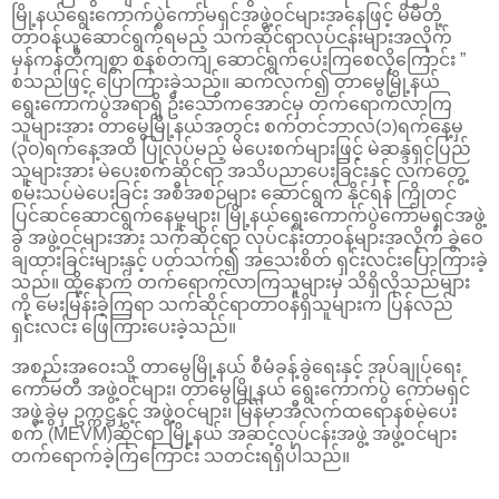
မြို့နယ်ရွေးကောက်ပွဲကော်မရှင်အဖွဲ့ဝင်များအနေဖြင့် မိမိတို့
တာဝန်ယူဆောင်ရွက်ရမည့် သက်ဆိုင်ရာလုပ်ငန်းများအလိုက်
မှန်ကန်တိကျစွာ စနစ်တကျ ဆောင်ရွက်ပေးကြစေလိုကြောင်း ”
စသည်ဖြင့် ပြောကြားခဲ့သည်။ ဆက်လက်၍ တာမွေမြို့နယ်
ရွေးကောက်ပွဲအရာရှိ ဦး‌သော်ကအောင်မှ တက်ရောက်လာကြ
သူများအား တာမွေမြို့နယ်အတွင်း စက်တင်ဘာလ(၁)ရက်နေ့မှ
(၃၀)ရက်နေ့အထိ ပြုလုပ်မည့် မဲပေးစက်များဖြင့် မဲဆန္ဒရှင်ပြည်
သူများအား မဲပေးစက်ဆိုင်ရာ အသိပညာပေးခြင်းနှင့် လက်တွေ့
စမ်းသပ်မဲပေးခြင်း အစီအစဉ်များ ဆောင်ရွက် နိုင်ရန် ကြိုတင်
ပြင်ဆင်ဆောင်ရွက်နေမှုများ၊ မြို့နယ်ရွေးကောက်ပွဲကော်မရှင်အဖွဲ့
ခွဲ အဖွဲ့ဝင်များအား သက်ဆိုင်ရာ လုပ်ငန်းတာဝန်များအလိုက် ခွဲဝေ
ချထားခြင်းများနှင့် ပတ်သက်၍ အသေးစိတ် ရှင်းလင်းပြောကြားခဲ့
သည်။ ထို့နောက် တက်ရောက်လာကြသူများမှ သိရှိလိုသည်များ
ကို မေးမြန်းခဲ့ကြရာ သက်ဆိုင်ရာတာဝန်ရှိသူများက ပြန်လည်
ရှင်းလင်း ဖြေကြားပေးခဲ့သည်။
အစည်းအဝေးသို့ တာမွေမြို့နယ် စီမံခန့်ခွဲရေးနှင့် အုပ်ချုပ်ရေး
ကော်မတီ အဖွဲ့ဝင်များ၊ တာမွေမြို့နယ် ရွေးကောက်ပွဲ ကော်မရှင်
အဖွဲ့ခွဲမှ ဥက္ကဋ္ဌနှင့် အဖွဲ့ဝင်များ၊ မြန်မာအီလက်ထရောနစ်မဲပေး
စက် (MEVM)ဆိုင်ရာ မြို့နယ် အဆင့်လုပ်ငန်းအဖွဲ့ အဖွဲ့ဝင်များ
တက်ရောက်ခဲ့ကြကြောင်း သတင်းရရှိပါသည်။