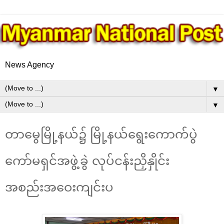
News Agency
▼
▼
တာမွေမြို့နယ်၌ မြို့နယ်ရွေးကောက်ပွဲ
ကော်မရှင်အဖွဲ့ခွဲ လုပ်ငန်းညှိနှိုင်း
အစည်းအဝေးကျင်းပ