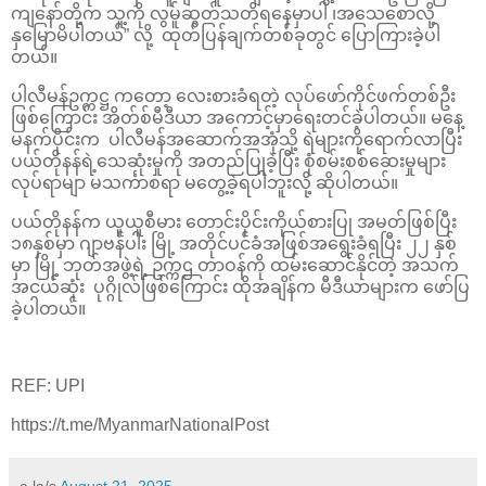
ကျနော်တို့က သူ့ကို လွမ်ူဆွတ်သတိရနေမှာပါ ၊အသေစောလို့
နှမြောမိပါတယ်” လို့ ထုတ်ပြန်ချက်တစ်ခုတွင် ပြောကြားခဲ့ပါ
တယ်။
ပါလီမန်ဥက္ကဋ္ဌ ကတော့ လေးစားခံရတဲ့ လုပ်ဖော်ကိုင်ဖက်တစ်ဦး
ဖြစ်ကြောင်း အိတ်စ်မီဒီယာ အကောင့်မှာရေးတင်ခဲ့ပါတယ်။ မနေ့
မနက်ပိုင်းက ပါလီမန်အဆောက်အအုံသို့ ရဲများကိုရောက်လာပြီး
ပယ်တိုနန်ရဲ့သေဆုံးမှုကို အတည်ပြုခဲ့ပြီး စုံစမ်းစစ်ဆေးမှုများ
လုပ်ရာမျာ မသင်္ကာစရာ မတွေ့ခဲ့ရပါဘူးလို့ ဆိုပါတယ်။
ပယ်တိုနန်က ယူယူစီမား တောင်းပိုင်းကိုယ်စားပြု အမတ်ဖြစ်ပြီး
၁၈နှစ်မှာ ဂျာဗန်ပါး မြို့ အတိုင်ပင်ခံအဖြစ်အရွေးခံရပြီး ၂၂ နှစ်
မှာ မြို့ ဘုတ်အဖွဲ့ရဲ့ ဥက္ကဌ တာဝန်ကို ထမ်းဆောင်နိုင်တဲ့ အသက်
အငယ်ဆုံး ပုဂ္ဂိုလ်ဖြစ်ကြောင်း ထိုအချိန်က မီဒီယာများက ဖော်ပြ
ခဲ့ပါတယ်။
REF: UPI
https://t.me/MyanmarNationalPost
a la/s
August 21, 2025