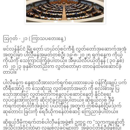
ဩဂုတ် - ၂၁ ( ကြာသပတေးနေ့ )
ဖင်လန်နိုင်ငံ မြို့တော် ဟယ်လ်စင်ကီရှိ လွှတ်တော်အဆောက်အအုံ
အတွင်းမှာ ပါလီမန်အမတ်တစ်ဦး ၁၉-၈-၂၀၂၅ ရက်နေ့က ကိုယ့်
ကိုယ်ကို သေကြာင်းကြံခဲ့ပါတယ်။ အီမယ်လီပယ်တိုနန် ( ၃၀ နှစ်)
က ၂၀၂၃ ခုနှစ်ကတည်းက လွှတ်တော်မှာ တာဝန်ထမ်းဆောင်ခဲ့
တာပါ။
ပါလီမန်က နွေရာသီအားလက်ရက်ပေးထားပေမဲ့ ဝန်ကြီးချုပ် ပက်
တီရီအော်ပို က သေဆုံးသူ လွှတ်တော်အမတ် ကို လေးစားမှု ပြ
သောအားဖြင့် လွှတ်တော်ကနေလုပ်ဆောင်နေတဲ့ နိုင်ငံရေး
လုပ်ငန်းအားလုံးကို ဆိုင်းငံ့ခွင့်ပြုခဲ့ပါတယ်။ ဆိုရှယ်လစ် ဒီမို
ကရက်တစ်ပါတီအဖွဲ့ဝင် ပယ်တိုနန် အတွက် တစ်မိနစ်ငြိမ်သက်
ဆုတောင်း ခြင်းကို ရေဒီယိုကနေတစ်ဆင့် ကြေညာခဲ့ပါတယ်။
ဆိုရှယ်ဒီမိုကရက်တစ်ပါလီမန်အဖွဲ့၏ ဥက္ကဋ္ဌ က "သူကကျနော်တို့
အသိုင်းအဝိုင်းထဲမှာ လူချစ်လူခင်များတဲ့ အဖွဲ့ဝင်တစ်ဦးဖြစ်ပြီး