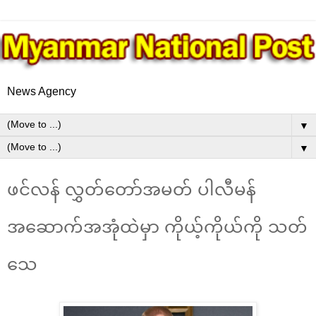
News Agency
▼
▼
ဖင်လန် လွှတ်တော်အမတ် ပါလီမန်
အဆောက်အအုံထဲမှာ ကိုယ့်ကိုယ်ကို သတ်
သေ