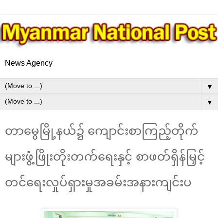
News Agency
▼
▼
တာမွေမြို့နယ်၌ ကျောင်းစာကြည့်တိုက်
များဖွံ့ဖြိုးတိုးတက်ရေးနှင့် စာဖတ်ရှိန်မြှင့်
တင်ရေးလှုပ်ရှားမှုအခမ်းအနားကျင်းပ