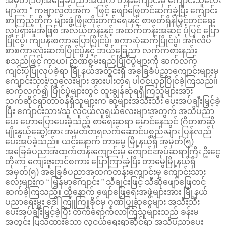
အမှတ်(၁၀)အခြေခံပညာအထက် တန်းကျောင်းမှ ကျောင်းသူလေး
များက “ ကဗျာလွတ်အက ”ဖြင့် ဖျော်ဖြေတင်ဆက်ခဲ့ပြီး ကျောင်း
စာကြည့်တိုက် များဖွံ့ဖြိုးတိုးတက်ရေးနှင့် စာဖတ်ရှိန်မြှင့်တင်ရေး
လှုပ်ရှားမှုအဖြစ် အလယ်တန်းနှင့် အထက်တန်းအဆင့် ပုံပြင် ပြော
ပြိုင်ပွဲ၊ ကျပန်းစကားပြောပြိုင်ပွဲ၊ စကားပုံဆက်ပြိုင်ပွဲ၊ အင်္ဂလိပ်
စာစကားလုံးဆက်ပြိုင်ပွဲနှင့် ဘယ်ခြေညာ လက်ကစားနည်း
စသည်ဖြင့် ကာယ၊ ဉာဏစွမ်းရည်ပြိုင်ပွဲများကို ဆက်လက်
ကျင်းပပြုလုပ်ခဲ့ရာ မြို့နယ်အတွင်းရှိ အခြေခံပညာကျောင်းများမှ
ကျောင်းသား/သူလေးများ အားပါးတရ ပါဝင်ယှဉ်ပြိုင်ခဲ့ကြသည်။
ဆက်လက်၍ ပြိုင်ပွဲများတွင် ထူးချွန်ဆုရရှိကြသူများအား
သက်ဆိုင်ရာတာဝန်ရှိသူများက ဆုများအသီးသီး ပေးအပ်ချီးမြှင့်ခဲ့
ပြီး ‌ကျောင်းသား/သူ လူငယ်လူရွယ်လေးများအတွက် အသိပညာ
ပေး ဟောပြော‌ပေးခဲ့သည့် စာရေးဆရာ မောင်နေသွင် (ဂီတစာဆို
မျိုးနွယ်ဆွေ)အား အမှတ်တရလက်ဆောင်ပစ္စည်းများ ပြန်လည်
ပေးအပ်ခဲ့သည်။ ယင်းနောက် တာမွေ မြို့နယ်ရှိ အမှတ်(၅)
အခြေခံပညာအထက်တန်းကျောင်းမှ ကျောင်းအုပ်ဆရာကြီး ဦးငွေ
တိုးက ကျေးဇူးတင်စကား ပြောကြားခဲ့ပြီး တာမွေမြို့နယ်ရှိ
အမှတ်(၅) အခြေခံပညာအထက်တန်းကျောင်းမှ ကျောင်းသား
လေးများက “ မြန်မာ့ကျောင်း ” သီချင်းဖြင့် သီဆိုဖျော်ဖြေတင်
ဆက်ခဲ့ကြသည်။ ထို့နောက် ဖျော်ဖြေရေးအဖွဲ့များအား မြို့နယ်
ပညာရေးမှူး ဒေါ်ကြူကြူခိုင်မှ ဂုဏ်ပြုဆုငွေများ အသီးသီး
ပေးအပ်ချီးမြှင့်ခဲ့ပြီး တက်ရောက်လာကြသူများသည် ခန်းမ
အတွင်း ပြသထားသော လူငယ်‌ရေးရာဆိုင်ရာ အသိပညာပေး