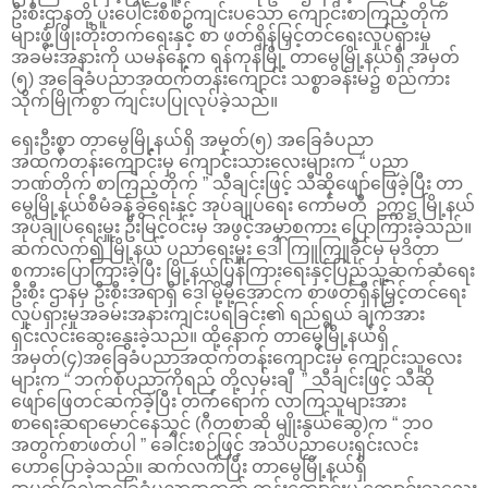
ဦးစီးဌာနတို့ ပူးပေါင်းစီစဉ်ကျင်းပသော ကျောင်းစာကြည့်တိုက်
များဖွံ့ဖြိုးတိုးတက်ရေးနှင့် စာ ဖတ်ရှိန်မြှင့်တင်ရေးလှုပ်ရှားမှု
အခမ်းအနားကို ယမန်နေ့က ရန်ကုန်မြို့ တာမွေမြို့နယ်ရှိ အမှတ်
(၅) အခြေခံပညာအထက်တန်းကျောင်း သစ္စာခန်းမ၌ စည်ကား
သိုက်မြိုက်စွာ ကျင်းပပြုလုပ်ခဲ့သည်။
ရှေးဦးစွာ တာမွေမြို့နယ်ရှိ အမှတ်(၅) အခြေခံပညာ
အထက်တန်းကျောင်းမှ ကျောင်းသားလေးများက “ ပညာ
ဘဏ်တိုက် စာကြည့်တိုက် ” သီချင်းဖြင့် သီဆိုဖျော်ဖြေခဲ့ပြီး တာ
မွေမြို့နယ်စီမံခန့်ခွဲရေးနှင့် အုပ်ချုပ်ရေး ကော်မတီ ဥက္ကဋ္ဌ မြို့နယ်
အုပ်ချုပ်ရေးမှူး ဦးမြင့်ဝင်းမှ အဖွင့်အမှာစကား ပြောကြားခဲ့သည်။
ဆက်လက်၍ မြို့နယ် ပညာရေးမှူး ဒေါ်ကြူကြူခိုင်မှ မုဒိတာ
စကားပြောကြားခဲ့ပြီး မြို့နယ်ပြန်ကြားရေးနှင့်ပြည်သူ့ဆက်ဆံရေး
ဦးစီး ဌာနမှ ဦးစီးအရာရှိ ဒေါ်မို့မို့အောင်က စာဖတ်ရှိန်မြှင့်တင်ရေး
လှုပ်ရှားမှုအခမ်းအနားကျင်းပရခြင်း၏ ရည်ရွယ် ချက်အား
ရှင်းလင်းဆွေးနွေးခဲ့သည်။ ထို့နောက် တာမွေမြို့နယ်ရှိ
အမှတ်(၄)အခြေခံပညာအထက်တန်းကျောင်းမှ ကျောင်းသူလေး
များက “ ဘက်စုံပညာကိုရည် တို့လှမ်းချီ ” သီချင်းဖြင့် သီဆို
ဖျော်ဖြေတင်ဆက်ခဲ့ပြီး တက်ရောက် လာကြသူများအား
စာရေးဆရာမောင်နေသွင် (ဂီတစာဆို မျိုးနွယ်ဆွေ)က “ ဘဝ
အတွက်စာဖတ်ပါ ” ခေါင်းစဉ်ဖြင့် အသိပညာပေးရှင်းလင်း
ဟောပြောခဲ့သည်။ ဆက်လက်ပြီး တာမွေမြို့နယ်ရှိ