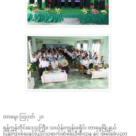
တာမွေ၊ ဩဂုတ် ၂၀
ရန်ကုန်တိုင်းဒေသကြီး၊ သင်္ဃန်းကျွန်းခရိုင်၊ တာမွေမြို့နယ်
ပြန်ကြားရေးနှင့်ပြည်သူ့ဆက်ဆံရေးဦးစီးဌာန နှင့် အခြေခံပညာ