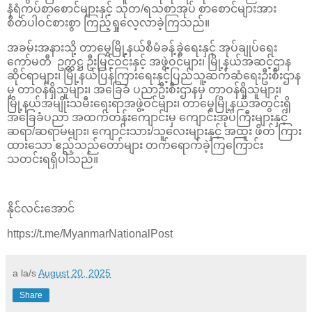
နံရံကပ်စာစောင်များနှင့် သုတ/ရသစာအုပ် စာစောင်များအား
စိတ်ပါဝင်စားစွာ ကြည့်ရှုလေ့လာခဲ့ကြသည်။
အခမ်းအနားသို့ တာမွေမြို့နယ်စီမံခန့်ခွဲရေးနှင့် အုပ်ချုပ်ရေး
ကော်မတီ ဥက္ကဋ္ဌ ဦးမြင့်ဝင်းနှင့် အဖွဲ့ဝင်များ၊ မြို့နယ်အဆင့်ဌာန
ဆိုင်ရာများ၊ မြို့နယ်ပြန်ကြားရေးနှင့်ပြည်သူ့ဆက်ဆံရေးဦးစီးဌာန
မှ တာဝန်ရှိသူများ၊ အခြေခံ ပညာဦးစီးဌာနမှ တာဝန်ရှိသူများ၊
မြို့နယ်အမျိုးသမီးရေးရာအဖွဲ့ဝင်များ၊ တာမွေမြို့နယ်အတွင်းရှိ
အခြေခံပညာ အထက်တန်းကျောင်းမှ ကျောင်းအုပ်ကြီးများနှင့်
ဆရာ/ဆရာမများ၊ ကျောင်းသား/သူလေးများနှင့် အထူး ဖိတ် ကြား
ထားသော ဧည့်သည်တော်များ တက်ရောက်ခဲ့ကြကြောင်း
သတင်းရရှိပါသည်။
နိုင်လင်းအောင်
https://t.me/MyanmarNationalPost
a la/s
August 20, 2025
Share