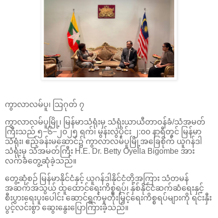
ကွာလာလမ်ပူ၊ သြဂုတ် ၇
ကွာလာလမ်ပူမြို့၊ မြန်မာသံရုံးမှ သံရုံးယာယီတာဝန်ခံ/သံအမတ်
ကြီးသည် ၅−၆−၂၀၂၅ ရက်၊ မွန်းလွဲပိုင်း ၂:၀၀ နာရီတွင် မြန်မာ
သံရုံး၊ ဧည့်ခန်းမဆောင်၌ ကွာလာလမ်ပူမြို့အခြေစိုက် ယူဂန်ဒါ
သံရုံးမှ သံအမတ်ကြီး H.E. Dr. Betty Oyella Bigombe အား
လက်ခံတွေ့ဆုံခဲ့သည်။
တွေ့ဆုံစဉ် မြန်မာနိုင်ငံနှင့် ယူဂန်ဒါနိုင်ငံတို့အကြား သံတမန်
အဆက်အသွယ် ထူထောင်ရေးကိစ္စရပ်၊ နှစ်နိုင်ငံဆက်ဆံရေးနှင့်
စီးပွားရေးပူးပေါင်း ဆောင်ရွက်မှုတိုးမြှင့်ရေးကိစ္စရပ်များကို ရင်းနှီး
ပွင့်လင်းစွာ ဆွေးနွေးပြောကြားခဲ့သည်။