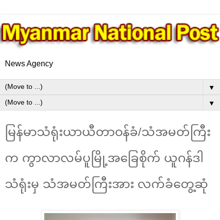
News Agency
▼
▼
မြန်မာသံရုံးယာယီတာဝန်ခံ/သံအမတ်ကြီး
က ကွာလာလမ်ပူမြို့အခြေစိုက် ယူဂန်ဒါ
သံရုံးမှ သံအမတ်ကြီးအား လက်ခံတွေ့ဆုံ