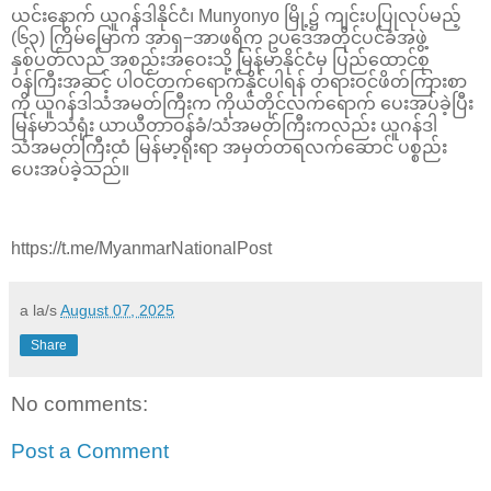
ယင်းနောက် ယူဂန်ဒါနိုင်ငံ၊ Munyonyo မြို့၌ ကျင်းပပြုလုပ်မည့်
(၆၃) ကြိမ်မြောက် အာရှ−အာဖရိက ဥပဒေအတိုင်ပင်ခံအဖွဲ့
နှစ်ပတ်လည် အစည်းအဝေးသို့ မြန်မာနိုင်ငံမှ ပြည်ထောင်စု
ဝန်ကြီးအဆင့် ပါဝင်တက်ရောက်နိုင်ပါရန် တရားဝင်ဖိတ်ကြားစာ
ကို ယူဂန်ဒါသံအမတ်ကြီးက ကိုယ်တိုင်လက်ရောက် ပေးအပ်ခဲ့ပြီး
မြန်မာသံရုံး ယာယီတာဝန်ခံ/သံအမတ်ကြီးကလည်း ယူဂန်ဒါ
သံအမတ်ကြီးထံ မြန်မာ့ရိုးရာ အမှတ်တရလက်ဆောင် ပစ္စည်း
ပေးအပ်ခဲ့သည်။
https://t.me/MyanmarNationalPost
a la/s
August 07, 2025
Share
No comments:
Post a Comment