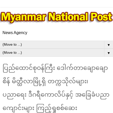
News Agency
▼
▼
ပြည်ထောင်စုဝန်ကြီး ဒေါက်တာချောချော
စိန် မိတ္ထီလာမြို့ရှိ တက္ကသိုလ်များ၊
ပညာရေး ဒီဂရီကောလိပ်နှင့် အခြေခံပညာ
ကျောင်းများ ကြည့်ရှုစစ်ဆေး