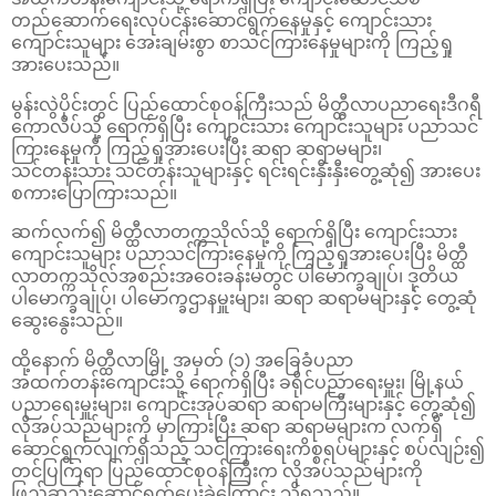
တည်ဆောက်ရေးလုပ်ငန်းဆောင်ရွက်နေမှုနှင့် ကျောင်းသား
ကျောင်းသူများ အေးချမ်းစွာ စာသင်ကြားနေမှုများကို ကြည့်ရှု
အားပေးသည်။
မွန်းလွဲပိုင်းတွင် ပြည်ထောင်စုဝန်ကြီးသည် မိတ္ထီလာပညာရေးဒီဂရီ
ကောလိပ်သို့ ရောက်ရှိပြီး ကျောင်းသား ကျောင်းသူများ ပညာသင်
ကြားနေမှုကို ကြည့်ရှုအားပေးပြီး ဆရာ ဆရာမများ၊
သင်တန်းသား သင်တန်းသူများနှင့် ရင်းရင်းနှီးနှီးတွေ့ဆုံ၍ အားပေး
စကားပြောကြားသည်။
ဆက်လက်၍ မိတ္ထီလာတက္ကသိုလ်သို့ ရောက်ရှိပြီး ကျောင်းသား
ကျောင်းသူများ ပညာသင်ကြားနေမှုကို ကြည့်ရှုအားပေးပြီး မိတ္ထီ
လာတက္ကသိုလ်အစည်းအဝေးခန်းမတွင် ပါမောက္ခချုပ်၊ ဒုတိယ
ပါမောက္ခချုပ်၊ ပါမောက္ခဌာနမှူးများ၊ ဆရာ ဆရာမများနှင့် တွေ့ဆုံ
ဆွေးနွေးသည်။
ထို့နောက် မိတ္ထီလာမြို့ အမှတ် (၁) အခြေခံပညာ
အထက်တန်းကျောင်းသို့ ရောက်ရှိပြီး ခရိုင်ပညာရေးမှူး၊ မြို့နယ်
ပညာရေးမှူးများ၊ ကျောင်းအုပ်ဆရာ ဆရာမကြီးများနှင့် တွေ့ဆုံ၍
လိုအပ်သည်များကို မှာကြားပြီး ဆရာ ဆရာမများက လက်ရှိ
ဆောင်ရွက်လျက်ရှိသည့် သင်ကြားရေးကိစ္စရပ်များနှင့် စပ်လျဉ်း၍
တင်ပြကြရာ ပြည်ထောင်စုဝန်ကြီးက လိုအပ်သည်များကို
ဖြည့်ဆည်းဆောင်ရွက်ပေးခဲ့ကြောင်း သိရသည်။