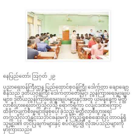
နေပြည်တော်၊ ဩဂုတ် ၂၉
ပညာရေးဝန်ကြီးဌာန ပြည်ထောင်စုဝန်ကြီး ဒေါက်တာ ချောချော
စိန်သည် ဒုတိယဝန်ကြီး ဒေါက်တာဇော်မြင့်၊ ညွှန်ကြားရေးမှူးချုပ်
များ၊ ဒုတိယညွှန်ကြားရေးမှူးချုပ်များနှင့်အတူ ယမန်နေ့က မိတ္ထီ
လာစီးပွားရေးတက္ကသိုလ်သို့ ရောက်ရှိကာ ငလျင်ဒဏ်ကြောင့်
ထိခိုက်ပျက်စီးမှုများဖြစ်ပေါ်ခဲ့သည့် မိတ္ထီလာစီးပွားရေး
တက္ကသိုလ်ဘွဲ့နှင်းသဘင်ခန်းမကို ကြည့်ရှုစစ်ဆေးပြီး တာဝန်ရှိ
သူများ၏ တင်ပြချက်များနှင့် စပ်လျဉ်း၍ လိုအပ်သည်များကို
မှာကြားသည်။