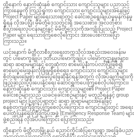
ထို့နောက် နောက်ဆုံးနှစ် ကျောင်းသား ကျောင်းသူများ ပညာသင်
ကြားနေမှုကို ကြည့်ရှုကာ ကျောင်းသား ကျောင်းသူများအနေဖြင့်
Project Paper များရေးသားရာတွင် ခေါင်းစဉ်ရွေးချယ်မှုမှန်ကန်မှု
ရှိရန် လိုအပ်ပြီး မိမိတို့ဒေသတွင်းရှိ အသေးစား၊ အလတ်စား
စီးပွားရေးလုပ်ငန်းများနှင့် မိမိတို့ဒေသကိုအကျိုးပြုသည့် Project
Paper များ ရေးသားကြစေလိုကြောင်း အားပေးစကားပြော
ကြားသည်။
ယင်းနောက် မိတ္ထီလာစီးပွားရေးတက္ကသိုလ်အစည်းအဝေးခန်းမ
တွင် ပါမောက္ခချုပ်၊ ဒုတိယပါမောက္ခချုပ်၊ ပါမောက္ခဌာနမှူးများ၊
ဆရာ ဆရာမများနှင့် တွေ့ဆုံကာ စာမေးပွဲနီးကပ်လာပြီဖြစ်၍
စာမေးပွဲမေးခွန်းလုံခြုံမှုရှိစေရေး၊ ကျောင်းသား ကျောင်းသူများ
စိတ်ချမ်းမြေ့စွာ စာမေးပွဲဖြေဆိုနိုင်ရန်အတွက် လိုအပ်ချက်များကို
ဖြည့်ဆည်းပံ့ပိုးပေးနိုင်ရေး ဆောင်ရွက်ပေးကြစေလိုပါကြောင်း၊
နောက်ဆုံးနှစ် ကျောင်းသား ကျောင်းသူများ၏ Project Paper
ခေါင်းစဉ်များသည် ယခင်ခေါင်းစဉ်များနှင့် မတူညီရန်နှင့် group
project များ ပြုလုပ်ရာတွင် ဆရာ ဆရာမများအနေဖြင့်
စနစ်တကျကြီးကြပ်ကြစေလိုပါကြောင်း၊ ကျောင်းများတွင် အရေး
ပေါ်တုံ့ပြန်ရေးကြီးကြပ်အဖွဲ့ (Emergency Response Team) များ
ဖွဲ့စည်းရန် လိုအပ်ပါကြောင်း ပြောကြားသည်။
ထို့နောက် မိတ္ထီလာမြို့နယ် ညောင်ကိုင်းစံပြကျေးရွာ အခြေခံပညာ
အထက်တန်းကျောင်းသို့ ရောက်ရှိပြီး ကျောင်းဆောင်သစ်