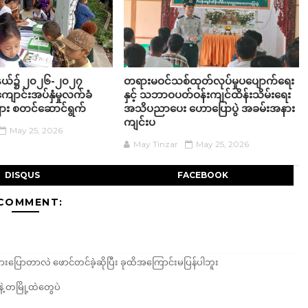
ု့နယ်၌ ၂၀၂၆-၂၀၂၇
တရားမဝင်သစ်ထုတ်လုပ်မှုပပျောက်ရေး
ျောင်းအပ်နှံမှုလက်ခံ
နှင့် သဘာဝပတ်ဝန်းကျင်ထိန်းသိမ်းရေး
းများ စတင်ဆောင်ရွက်
အသိပညာပေး ဟောပြောပွဲ အခမ်းအနား
ကျင်းပ
May 25, 2026
May Tinzar
May 25, 2026
DISQUS
FACEBOOK
 COMMENT:
းပြောတာလဲ ဖောင်တင်ခဲ့ဆိုပြီး ခုထိအကြောင်းမပြန်ပါဘူး
 တမြို့ထဲတွေပဲ