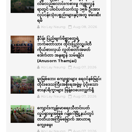
လိမ်လည်လောင်းကစားမှု ကျူးလွန်
ရာတွင် ပါဝင်ပတ်သက်သူ ၁၅၆ ဦးအား
လုပ်ငန်းသုံးပစ္စည်းများနှင့်အတူ ဖမ်းဆီး
ရမိ
Ko Lay Naung
Aug 08, 2026
နီပိန်း ပြည်ဖျက်မိစ္ဆာတွေရဲ့
ဘက်တော်သား ထိုင်းပြည်သူ့ပါတီ
ကိုယ်စားလှယ် လွှတ်တော်အမတ်
ဒေါက်တာ အနုဆွန် သမ်ချိုင်း
(Anusorn Thamjai)
Ko Lay Naung
Aug 07, 2026
မူးမြစ်ဘေး ကျေးရွာများ ရေဝင်နစ်မြုပ်၊
တိုင်းဒေသကြီးအစိုးရအဖွဲ့မှ ပံ့ပိုးသော
စားနပ်ရိက္ခာများ ဖြန့်ဝေပေးလျှက်ရှိ
Ko Lay Naung
Aug 07, 2026
ကျောင်းကျန်းမာရေးသီတင်းပတ်
လှုပ်ရှားမှုအဖြစ် ဂန့်ဂေါမြို့နယ်တွင်
တတိယအကြိမ်မြောက် အာဟာရ
ကျွေးမွေး
Ko Lay Naung
Aug 07, 2026