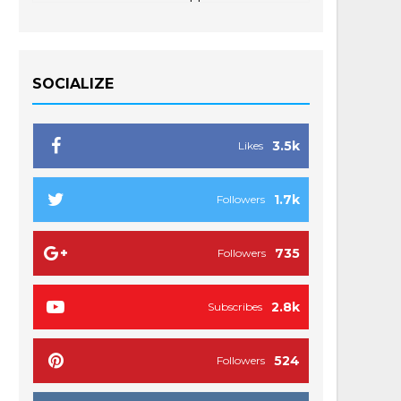
SOCIALIZE
3.5k
Likes
1.7k
Followers
735
Followers
2.8k
Subscribes
524
Followers