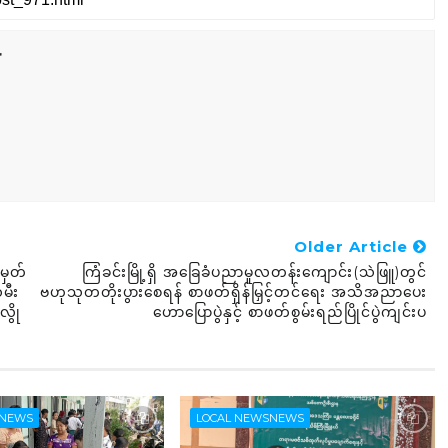
r
Older Article
မှတ်
ကြံခင်းမြို့ရှိ အခြေခံပညာမူလတန်းကျောင်း(သဲဖြူ)တွင်
မီး
ဗဟုသုတတိုးပွားစေရန် စာဖတ်ရှိန်မြှင့်တင်ရေး အသိအညာပေး
လွို
ဟောပြောပွဲနှင့် စာဖတ်စွမ်းရည်ပြိုင်ပွဲကျင်းပ
SNEWS
LOCAL NEWSNEWS