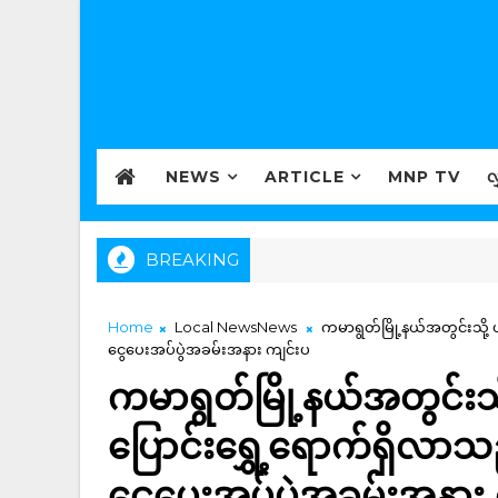
NEWS
ARTICLE
MNP TV
လ
BREAKING
Home
Local NewsNews
ကမာရွတ်မြို့နယ်အတွင်းသို့ 
ငွေပေးအပ်ပွဲအခမ်းအနား ကျင်းပ
ကမာရွတ်မြို့နယ်အတွင်းသိ
ပြောင်းရွှေ့ရောက်ရှိလာသ
ငွေပေးအပ်ပွဲအခမ်းအနား 