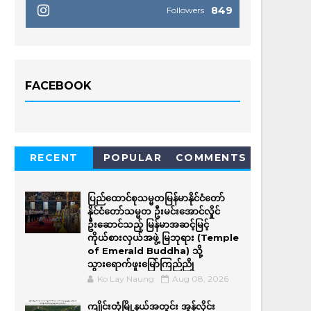
849
Followers
FACEBOOK
RECENT
POPULAR
COMMENTS
ပြည်ထောင်စုသမ္မတမြန်မာနိုင်ငံတော်
နိုင်ငံတော်သမ္မတ ဦးမင်းအောင်လှိုင်
ဦးဆောင်သည့် မြန်မာအဆင့်မြင့်
ကိုယ်စားလှယ်အဖွဲ့ မြဘုရား (Temple
of Emerald Buddha) သို့
သွားရောက်ဖူးမြော်ကြည်ညို
Ko Lay Naung
Aug 08, 2026
ကျိုင်းတုံမြို့နယ်အတွင်း အွန်လိုင်း