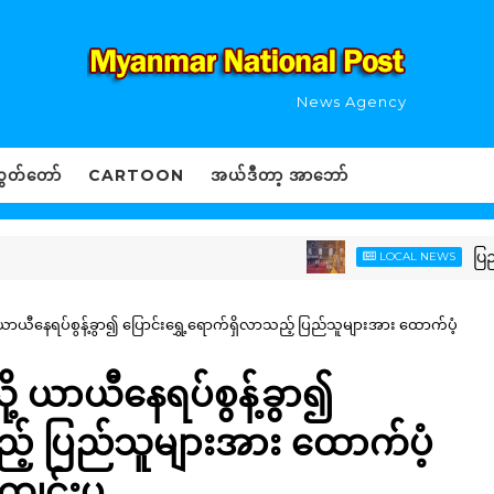
News Agency
ွှတ်တော်
CARTOON
အယ်ဒီတာ့ အာဘော်
ပြည်ထောင်စ
LOCAL NEWS
ယာယီနေရပ်စွန့်ခွာ၍ ပြောင်းရွှေ့ရောက်ရှိလာသည့် ပြည်သူများအား ထောက်ပံ့
ု့ ယာယီနေရပ်စွန့်ခွာ၍
ည့် ပြည်သူများအား ထောက်ပံ့
ကျင်းပ