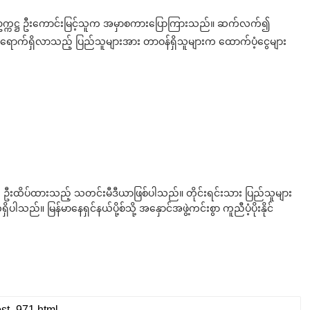
ာ်မတီဥက္ကဋ္ဌ ဦးကောင်းမြင့်သူက အမှာစကားပြောကြားသည်။ ဆက်လက်၍
ွှေ့ရောက်ရှိလာသည့် ပြည်သူများအား တာဝန်ရှိသူများက ထောက်ပံ့ငွေများ
ို ဦးထိပ်ထားသည့် သတင်းမီဒီယာဖြစ်ပါသည်။ တိုင်းရင်းသား ပြည်သူများ
်။ မြန်မာနေရှင်နယ်ပို့စ်သို့ အနှောင်အဖွဲ့ကင်းစွာ ကူညီပံ့ပိုးနိုင်