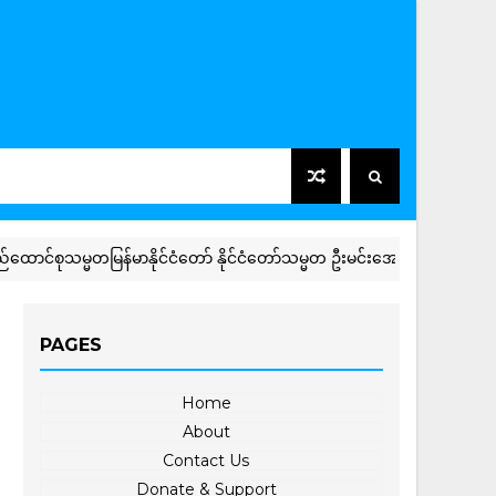
ုသမ္မတမြန်မာနိုင်ငံတော် နိုင်ငံတော်သမ္မတ ဦးမင်းအောင်လှိုင် ဦးဆောင်သည့
PAGES
Home
About
Contact Us
Donate & Support