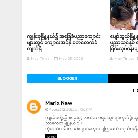
ကျွန်းစုမြို့နယ်၌ အခြေခံပညာကျောင်း
ပျော်ဘွယ်မြိ
များတွင် ကျောင်းအပ်နှံ စတင်လက်ခံ
ပညာသင်နှစ် က
လျက်ရှိ
ခြင်းလုပ်ငန်
May Tinzar
May 25, 2026
May Tinzar
BLOGGER
1
Marix Naw
August 12, 2025 at 7:10 PM
ကျယ်မတို့ဆို စပေးတဲ့ လထဲက မရပါဘူး ရပ်ကွက်ရုံးသွာ
သာကေတမြို့နယ် ပါ။
ဟိုဘက်လမ်းက စစ်ရှောင်တွေက ရကြတယ် ကျယ်မတို့နဲ့
Reply