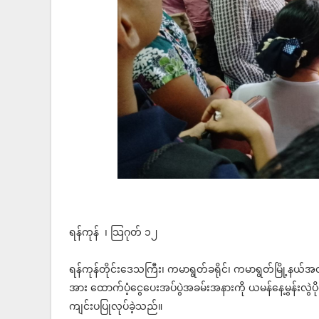
ရန်ကုန် ၊ သြဂုတ် ၁၂
ရန်ကုန်တိုင်းဒေသကြီး၊ ကမာရွတ်ခရိုင်၊ ကမာရွတ်မြို့နယ်အတွ
အား ထောက်ပံ့ငွေပေးအပ်ပွဲအခမ်းအနားကို ယမန်နေ့မွန်းလွဲပ
ကျင်းပပြုလုပ်ခဲ့သည်။