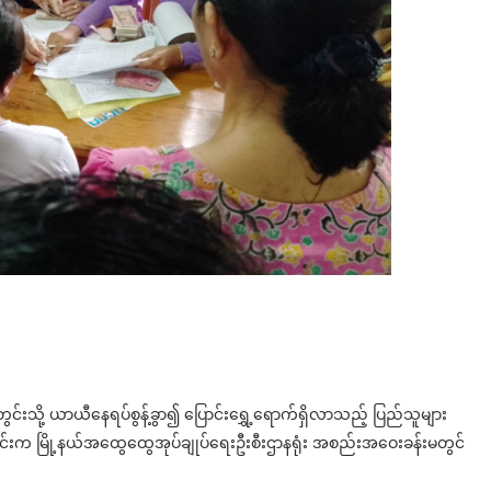
င်းသို့ ယာယီနေရပ်စွန့်ခွာ၍ ပြောင်းရွှေ့ရောက်ရှိလာသည့် ပြည်သူများ
ိုင်းက မြို့နယ်အထွေထွေအုပ်ချုပ်ရေးဦးစီးဌာနရုံး အစည်းအဝေးခန်းမတွင်