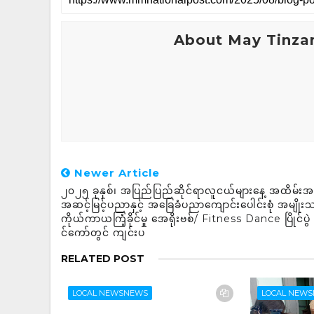
About May Tinza
Newer Article
၂၀၂၅ ခုနှစ်၊ အပြည်ပြည်ဆိုင်ရာလူငယ်များနေ့ အထိမ်းအ
အဆင့်မြင့်ပညာနှင့် အခြေခံပညာကျောင်းပေါင်းစုံ အမျိုးသ
ကိုယ်ကာယကြံ့ခိုင်မှု အေရိုးဗစ်/ Fitness Dance ပြိုင်ပွဲ 
င်ကော်တွင် ကျင်းပ
RELATED POST
LOCAL NEWSNEWS
LOCAL NEW