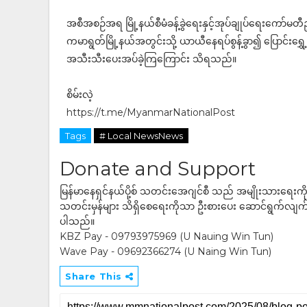
အစီအစဉ်အရ မြို့နယ်စီမံခန့်ခွဲရေးနှင့်အုပ်ချုပ်ရေးကေ
ကမာရွတ်မြို့နယ်အတွင်းသို့ ယာယီနေရပ်စွန့်ခွာ၍ ပြောင်းရ
အသီးသီးပေးအပ်ခဲ့ကြကြောင်း သိရသည်။
စိမ်းလဲ့
https://t.me/MyanmarNationalPost
Tags
# Local NewsNews
Donate and Support
မြန်မာနေရှင်နယ်ပို့စ် သတင်းအေဂျင်စီ သည် အမျိုးသားရေးက
သတင်းမှန်များ သိရှိစေရေးကိုသာ ဦးစားပေး ဆောင်ရွက်လျက်ရှိပါသည
ပါသည်။
KBZ Pay - 09793975969 (U Nauing Win Tun)
Wave Pay - 09692366274 (U Naing Win Tun)
Share This