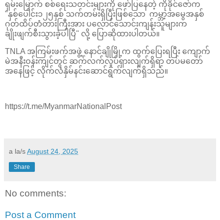
ရှမ်းမြောက် စစ်ရေးသတင်းများကို ဖော်ပြနေတဲ့ ကိုခိုင်ဇော်က
"နှစ်ပေါင်း၁၂၅နှစ် သက်တမ်းရှိပြီးဖြစ်သော ကမ္ဘာ့အမွေအနှစ်
ဂုတ်ထိပ်တံတားကြီးအား ပလောင်သောင်းကျန်းသူများက
ချိုးဖျက်စီးသွားခဲ့ပါပြီ" လို့ ပြောဆိုထားပါတယ်။
TNLA အကြမ်းဖက်အဖွဲ့ နောင်ချိုမြို့က ထွက်ပြေးရပြီး ကျောက်
မဲအနီးဝန်းကျင်တွင် ဆက်လက်လှုပ်ရှားလျက်ရှိရာ တပ်မတော်
အနေဖြင့် လိုက်လံနှိမ်နင်းဆောင်ရွက်လျက်ရှိသည်။
https://t.me/MyanmarNationalPost
a la/s
August 24, 2025
Share
No comments:
Post a Comment