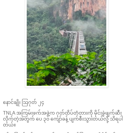
နောင်ချို၊ သြဂုတ် ၂၄
TNLA အကြမ်းဖက်အဖွဲ့က ဂုတ်ထိပ်တံတားကို မိုင်းခွဲဖျက်ဆီး
လိုက်တဲ့အတွက် ပေ ၃၀ ကျော်ခန့် ပျက်စီးသွားတယ်လို့ သိရပါ
တယ်။