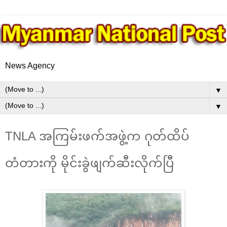
News Agency
▼
▼
TNLA အကြမ်းဖက်အဖွဲ့က ဂုတ်ထိပ်
တံတားကို မိုင်းခွဲဖျက်ဆီးလိုက်ပြီ