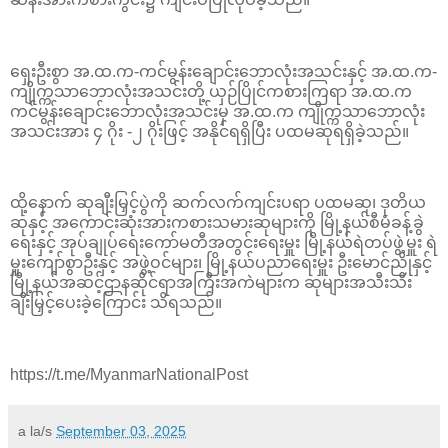
ရှေးဦးစွာ အ.ထ.က-ကင်မွန်းချောင်းဘောလုံးအသင်းနှင့် အ.ထ.က-
ကျိုက္ကသာဘောလုံးအသင်းတို့ ယှဉ်ပြိုင်ကစားကြရာ အ.ထ.က
ကင်မွန်းချောင်းဘောလုံးအသင်းမှ အ.ထ.က ကျိုက္ကသာဘောလုံး
အသင်းအား ၄ ဂိုး -၂ ဂိုးဖြင့် အနိုင်ရရှိပြီး ပထမဆုရရှိခဲ့သည်။
ထို့နောက် ဆုချီးမြှင့်ပွဲကို ဆက်လက်ကျင်းပရာ ပထမဆု၊ ဒုတိယ
ဆုနှင့် အကောင်းဆုံးအားကစားသမားဆုများကို မြို့နယ်စီမံခန့်ခွဲ
ရေးနှင့် အုပ်ချုပ်ရေးကော်မတီအတွင်းရေးမှူး မြို့နယ်ရဲတပ်ဖွဲ့မှူး ရဲ
မှူးကျော်စွာဦးနှင့် အဖွဲ့ဝင်များ၊ မြို့နယ်ပညာရေးမှူး ဦးမောင်ညိုနှင့်
မြို့နယ်အဆင့်ဌာနဆိုင်ရာအကြီးအကဲများက ဆုများအသီးသီး
ချီးမြှင့်ပေးခဲ့ကြောင်း သိရသည်။
https://t.me/MyanmarNationalPost
a la/s
September 03, 2025