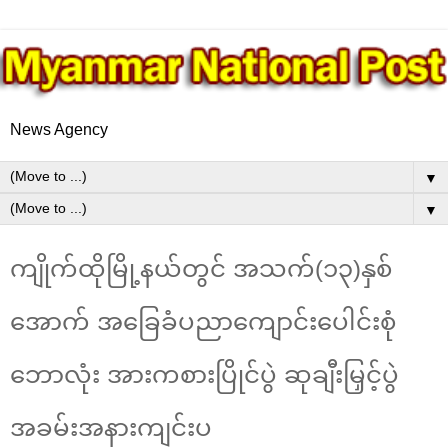
News Agency
▼
▼
ကျိုက်ထိုမြို့နယ်တွင် အသက်(၁၃)နှစ်
အောက် အ‌ခြေခံပညာကျောင်းပေါင်းစုံ
ဘောလုံး အားကစားပြိုင်ပွဲ ဆုချီးမြှင့်ပွဲ
အခမ်းအနားကျင်းပ