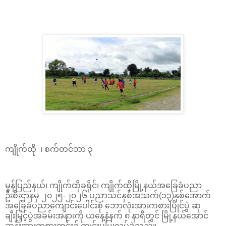
ကျိုက်ထို ၊ စက်တင်ဘာ ၃
မွန်ပြည်နယ်၊ ကျိုက်ထိုခရိုင်၊ ကျိုက်ထိုမြို့နယ်အခြေခံပညာ
ဦးစီးဌာနမှ ၂၀၂၅-၂၀၂၆ ပညာသင်နှစ်အသက်(၁၃)နှစ်အောက်
အခြေခံပညာကျောင်းပေါင်းစုံ ဘောလုံးအားကစားပြိုင်ပွဲ ဆု
ချီးမြှင့်ပွဲအခမ်းအနားကို ယနေ့နံနက် ၈ နာရီတွင် မြို့နယ်အောင်
ဆန်းအားကစားကွင်း၌ ကျင်းပပြုလုပ်ခဲ့သည်။