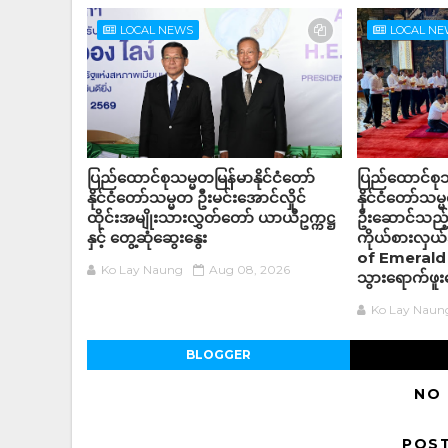
LOCAL NEWS
LOCAL N
ပြည်ထောင်စုသမ္မတမြန်မာနိုင်ငံတော်
ပြည်ထောင်စုသမ
နိုင်ငံတော်သမ္မတ ဦးမင်းအောင်လှိုင်
နိုင်ငံတော်သမ္
ထိုင်းအမျိုးသားလွှတ်တော် ယာယီဥက္ကဋ္ဌ
ဦးဆောင်သည့် 
နှင့် တွေ့ဆုံဆွေးနွေး
ကိုယ်စားလှယ်
of Emerald 
Ko Lay Naung
Aug 08, 2026
သွားရောက်ဖူး
Ko Lay Naun
BLOGGER
NO
POS