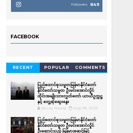
849
Followers
FACEBOOK
RECENT
POPULAR
COMMENTS
ပြည်ထောင်စုသမ္မတမြန်မာနိုင်ငံတော်
နိုင်ငံတော်သမ္မတ ဦးမင်းအောင်လှိုင်
ထိုင်းအမျိုးသားလွှတ်တော် ယာယီဥက္ကဋ္ဌ
နှင့် တွေ့ဆုံဆွေးနွေး
Ko Lay Naung
Aug 08, 2026
ပြည်ထောင်စုသမ္မတမြန်မာနိုင်ငံတော်
နိုင်ငံတော်သမ္မတ ဦးမင်းအောင်လှိုင်
ဦးဆောင်သည့် မြန်မာအဆင့်မြင့်