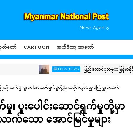
News Agency
ွှတ်တော်
CARTOON
အယ်ဒီတာ့ အာဘော်
ပြည်ထောင်စုသမ္မတမြန်မာနိုင်ငံတော် န
LOCAL NEWS
ြိုးတိုးတက်မှု၊ ပူးပေါင်းဆောင်ရွက်မှုတို့မှာ သမိုင်းတွင်မည့် မကြုံဖူးလောက်
မှု၊ ပူးပေါင်းဆောင်ရွက်မှုတို့မှာ
းလောက်သော အောင်မြင်မှုများ