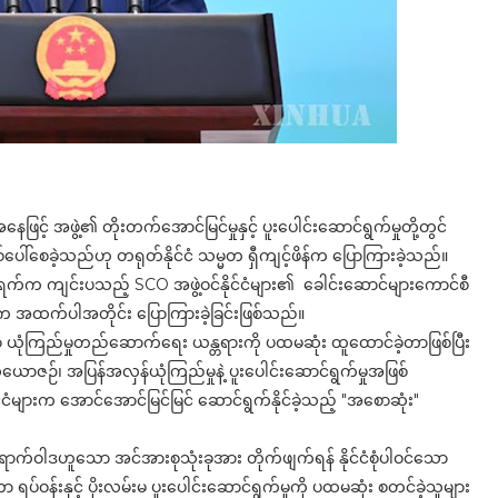
းအနေဖြင့် အဖွဲ့၏ တိုးတက်အောင်မြင်မှုနှင့် ပူးပေါင်းဆောင်ရွက်မှုတို့တွင်
စ်ပေါ်စေခဲ့သည်ဟု တရုတ်နိုင်ငံ သမ္မတ ရှီကျင့်ဖိန်က ပြောကြားခဲ့သည်။
ာ ၁ ရက်က ကျင်းပသည့် SCO အဖွဲ့ဝင်နိုင်ငံများ၏ ခေါင်းဆောင်များကောင်စီ
ှီက အထက်ပါအတိုင်း ပြောကြားခဲ့ခြင်းဖြစ်သည်။
ာ ယုံကြည်မှုတည်ဆောက်ရေး ယန္တရားကို ပထမဆုံး ထူထောင်ခဲ့တာဖြစ်ပြီး
ု သံယောဇဉ်၊ အပြန်အလှန်ယုံကြည်မှုနဲ့ ပူးပေါင်းဆောင်ရွက်မှုအဖြစ်
ုင်ငံများက အောင်အောင်မြင်မြင် ဆောင်ရွက်နိုင်ခဲ့သည့် "အစောဆုံး"
းရောက်ဝါဒဟူသော အင်အားစုသုံးခုအား တိုက်ဖျက်ရန် နိုင်ငံစုံပါဝင်သော
ာ ရပ်ဝန်းနှင့် ပိုးလမ်းမ ပူးပေါင်းဆောင်ရွက်မှုကို ပထမဆုံး စတင်ခဲ့သူများ