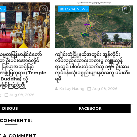
EWS
LOCAL NEWS
္မတမြန်မာနိုင်ငံတော်
ကျိုင်းတုံမြို့နယ်အတွင်း အွန်လိုင်း
မတ ဦးမင်းအောင်လှိုင်
လိမ်လည်လောင်းကစားမှု ကျူးလွန်
မြန်မာအဆင့်မြင့်
ရာတွင် ပါဝင်ပတ်သက်သူ ၁၅၆ ဦးအား
အဖွဲ့ မြဘုရား (Temple
လုပ်ငန်းသုံးပစ္စည်းများနှင့်အတူ ဖမ်းဆီး
Buddha) သို့
ရမိ
မြော်ကြည်ညို
Ko Lay Naung
Aug 08, 2026
g
Aug 08, 2026
DISQUS
FACEBOOK
 COMMENTS:
T A COMMENT