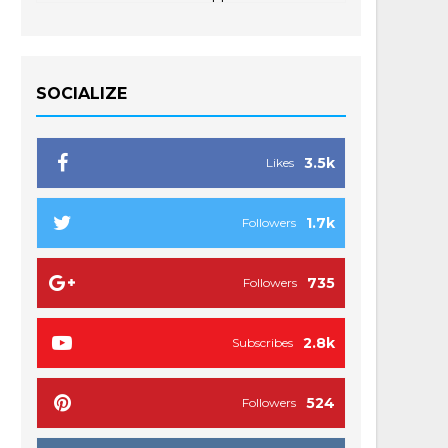
SOCIALIZE
3.5k
Likes
1.7k
Followers
735
Followers
2.8k
Subscribes
524
Followers