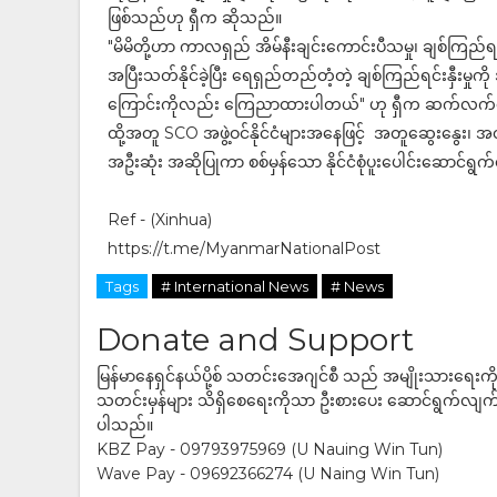
ဖြစ်သည်ဟု ရှီက ဆိုသည်။
"မိမိတို့ဟာ ကာလရှည် အိမ်နီးချင်းကောင်းပီသမှု၊ ချစ်ကြည်ရင
အပြီးသတ်နိုင်ခဲ့ပြီး ရေရှည်တည်တံ့တဲ့ ချစ်ကြည်ရင်းနှီးမှုကိ
ကြောင်းကိုလည်း ကြေညာထားပါတယ်" ဟု ရှီက ဆက်လက်ပ
ထို့အတူ SCO အဖွဲ့ဝင်နိုင်ငံများအနေဖြင့် အတူဆွေးနွေး၊ အတ
အဦးဆုံး အဆိုပြုကာ စစ်မှန်သော နိုင်ငံစုံပူးပေါင်းဆောင်
Ref - (Xinhua)
https://t.me/MyanmarNationalPost
Tags
# International News
# News
Donate and Support
မြန်မာနေရှင်နယ်ပို့စ် သတင်းအေဂျင်စီ သည် အမျိုးသားရေးက
သတင်းမှန်များ သိရှိစေရေးကိုသာ ဦးစားပေး ဆောင်ရွက်လျက်ရှိပါသည
ပါသည်။
KBZ Pay - 09793975969 (U Nauing Win Tun)
Wave Pay - 09692366274 (U Naing Win Tun)