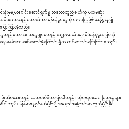
်းနှီးမှုနဲ့ ပူးပေါင်းဆောင်ရွက်မှု သဘောတူညီချက်ကို ပထမဆုံး
ု အခိုင်အမာတည်ဆောက်ကာ ရန်လိုမှုတွေကို ရှောင်ကြဉ်ဖို့ သန္နိဋ္ဌာန်ပြု
ြောကြားခဲ့သည်။
ူတည်ဆောက်၊ အတူမျှဝေသည့် ကမ္ဘာလုံးဆိုင်ရာ စီမံခန့်ခွဲမှုအမြင်ကို
ရွက်ရေးစနစ်အား ဖော်ဆောင်ခဲ့ကြောင်း ရှီက ထပ်လောင်းပြောကြားခဲ့သည်။
ို ဦးထိပ်ထားသည့် သတင်းမီဒီယာဖြစ်ပါသည်။ တိုင်းရင်းသား ပြည်သူများ
်။ မြန်မာနေရှင်နယ်ပို့စ်သို့ အနှောင်အဖွဲ့ကင်းစွာ ကူညီပံ့ပိုးနိုင်