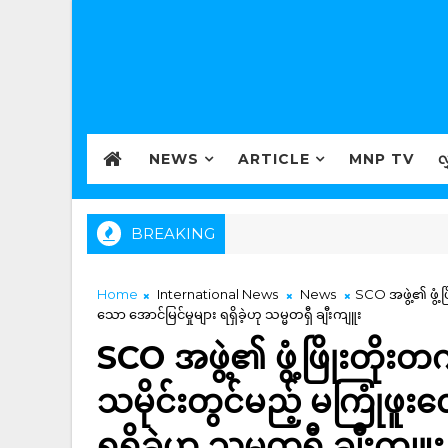
NEWS
ARTICLE
MNP TV
လ
BREAKING
Home
International News
News
SCO အဖွဲ့၏ ဖွံ့ဖ
သော အောင်မြင်မှုများ ရရှိခဲ့ဟု သမ္မတရှီ ချီးကျူး
SCO အဖွဲ့၏ ဖွံ့ဖြိုးတိုးတက်
သမိုင်းတွင်မည့် မကြုံဖူ
ရရှိခဲ့ဟု သမ္မတရှီ ချီးကျူး