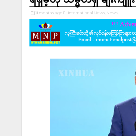
11 months ago
International News,
News,