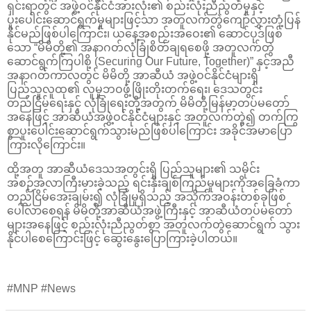
ရှင်းရာတွင် အဖွဲ့ဝင်နိုင်ငံအားလုံး၏ စည်းလုံးညီညွတ်မှုနှင့်
ပူးပေါင်းဆောင်ရွက်မှုများဖြင့်သာ အတူလက်တွဲကျော်လွှားတုံ့ပြန်
နိုင်မည်ဖြစ်ပါကြောင်း၊ ယနေ့အစည်းအဝေး၏ ဆောင်ပုဒ်ဖြစ်
သော “မိမိတို့၏ အနာဂတ်လုံခြုံစိတ်ချရစေဖို့ အတူလက်တွဲ
ဆောင်ရွက်ကြပါစို့ (Securing Our Future, Together)” နှင့်အညီ
အနာဂတ်ကာလတွင် မိမိတို့ အာဆီယံ အဖွဲ့ဝင်နိုင်ငံများရှိ
ပြည်သူလူထု၏ လူမှုဘဝဖွံ့ဖြိုးတိုးတက်ရေး၊ ဒေသတွင်း
တည်ငြိမ်ရေးနှင့် လုံခြုံရေးတို့အတွက် မိမိတို့မြန်မာ့တပ်မတော်
အနေဖြင့် အာဆီယံအဖွဲ့ဝင်နိုင်ငံများနှင့် အတူလက်တွဲ၍ တက်ကြွ
စွာပူးပေါင်းဆောင်ရွက်သွားမည်ဖြစ်ပါကြောင်း အခိုင်အမာပြော
ကြားလိုကြောင်း။
ထို့အတူ အာဆီယံဒေသအတွင်းရှိ ပြည်သူများ၏ သမိုင်း
အစဉ်အလာကြီးမားခဲ့သည့် ရင်းနှီးချစ်ကြည်မှုများကိုအခြေခံကာ
တည်ငြိမ်အေးချမ်း၍ လုံခြုံမှုရှိသည့် အသိုက်အဝန်းတစ်ခုဖြစ်
ပေါ်လာစေရန် မိမိတို့အာဆီယံအဖွဲ့ကြီးနှင့် အာဆီယံတပ်မတော်
များအနေဖြင့် စည်းလုံးညီညွတ်စွာ အတူလက်တွဲဆောင်ရွက် သွား
နိုင်ပါစေကြောင်းဖြင့် ဆွေးနွေးပြောကြားခဲ့ပါတယ်။
#MNP #News