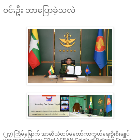
ဝင်းဦး ဘာပြောခဲ့သလဲ
(၂၃) ကြိမ်မြောက် အာဆီယံတပ်မတော်ကာကွယ်ရေးဦးစီးချုပ်