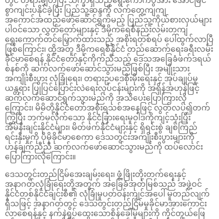
တွင် တရားမျှတပြီး သိက္ခာရှိသည့်ရွေးကောက်ပွဲအား အောင်မြင်
စွာကျင်းပနိုင်ခဲ့ပြီး ပြည်သူ့ဆန္ဒကို လက်တွေ့ကျကျ
အကောင်အထည်ဖော်ဆောင်ရွက်မည့် ပြည်သူ့ကိုယ်စားလှယ်‌များ
ပါဝင်သော လွှတ်တော်များနှင့် ဒီမိုကရေစီနည်းလမ်းတကျ
ရွေးကောက်တင်မြှောက်ထားသည့် အစိုးရတစ်ရပ် ပေါ်ထွက်လာပြီ
ဖြစ်ကြောင်း၊ ထို့အတူ ဒီမိုကရေစီနိုင်ငံ တည်ဆောက်ရေးခရီးလမ်း
ခိုင်မာစေရန် နိုင်ငံတော်နှင့်ကိုက်ညီသည့် ဒေသအခြေခံဖက်ဒရယ်
စနစ်ကို ဆက်လက်ဖော်ဆောင်သွားမည်ဖြစ်ပြီး အမျိုးသား
အကျိုးစီးပွား လုံခြုံရေး၊ တရားဥပဒေစိုးမိုးရေးနှင့် အုပ်ချုပ်မှု
ယန္တရား ပြုပြင်ပြောင်းလဲရေးလုပ်ငန်းများကို အရှိန်အဟုန်ဖြင့်
ဆက်လက်ဆောင်ရွက်သွားမည်ကို အသိပေးပြောကြားလို
ကြောင်း၊ မိမိတို့နိုင်ငံတော်အစိုးရသစ်အနေဖြင့် လွတ်လပ်၍တက်
ကြွပြီး ဘက်မလိုက်သော နိုင်ငံခြားရေးမူဝါဒကိုကျင့်သုံးပြီး
အိမ်နီးချင်းနိုင်ငံများ၊ မိတ်ဖက်နိုင်ငံများနှင့် ရှိရင်းစွဲ ချစ်ကြည်
ရင်းနှီးမှုကို ပိုမိုခိုင်မာစေကာ ဒေသတွင်းအကျိုးစီးပွားများကို
ဟန်ချက်ညီညီ ဆက်လက်ဖော်ဆောင်သွားမည်ကို ထပ်လောင်း
ပြောကြားလိုကြောင်း။
ဒေသတွင်းတည်ငြိမ်အေးချမ်းရေး၊ ဖွံ့ဖြိုးတိုးတက်ရေးနှင့်
အနာဂတ်လုံခြုံရေးတို့အတွက် အခြေခံအုတ်မြစ်သည် အဖွဲ့ဝင်
နိုင်ငံတစ်နိုင်ငံချင်းစီ၏ လုံခြုံမှုပတ်ဝန်းကျင်အပေါ် မူတည်လျက်
ရှိသဖြင့် အနာဂတ်တွင် ဒေသတွင်းတည်ငြိမ်မှုခိုင်မာအားကောင်း
လာစေရန်နှင့် နက်နဲရှုပ်ထွေးသောစိန်ခေါ်မှုများကို ကိုင်တွယ်ဖြေ