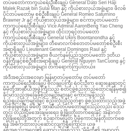
တပ်မတော်ကာကွယ်ရေးဦးစီးချုပ် General Dato Seri Haji
Malek Razak bin Sulai Man နှင့် ကိုယ်စားလှယ်အဖွဲ့များ၊ ဖိလစ်
ပိုင်တပ်မတော်မှ စစ်ဦးစီးချုပ် General Romeo Saturnino
Brawner Jr နှင့် ကိုယ်စားလှယ်အဖွဲ့များ၊ စင်ကာပူတပ်မတော်
ကာကွယ်ရေးဦးစီးချုပ် Vice Admiral AaronBeng Yao Cheng
နှင့် ကိုယ်စားလှယ်အဖွဲ့များ၊ ထိုင်းဘုရင့်တပ်မတော်
ကာကွယ်ရေးဦးစီးချုပ် General Ukirs Boontanondha နှင့်
ကိုယ်စားလှယ်အဖွဲ့များ၊ တီမောလက်စ်တေတပ်မတော်စစ်ဦးစီး
အရာရှိချုပ် Lieutenant General Domingos Raul နှင့်
ကိုယ်စားလှယ်အဖွဲ့များ၊ ဗီယက်နမ်ပြည်သူ့တပ်မတော် ဒုတိယ
ဝန်ကြီးနှင့်စစ်ဦးစီးအရာရှိချုပ် General Nguyen TanCuong နှင့်
ကိုယ်စားလှယ်အဖွဲ့များ တက်ရောက်ကြပါတယ်။
အဲဒီအစည်းအဝေးမှာ မြန်မာ့တပ်မတော်မှ တပ်မတော်
ကာကွယ်ရေးဦးစီးချုပ် ဗိုလ်ချုပ်ကြီး ရဲဝင်းဦးက ဆွေးနွေးရာတွင်
မိမိတို့အာဆီယံအဖွဲ့ကြီးသည် စတင်ဖွဲ့စည်းတည်ထောင်ချိန်မှစ၍
ခိုင်မာသည့်အခြေခံစည်းမျဉ်းများနှင့် ကောင်းမွန်သည့်
ရည်ရွယ်ချက်များဖြင့် စည်းလုံးညီညွတ်စွာ ဖွဲ့စည်းထားသည့်အဖွဲ့
တစ်ခုဖြစ်ပြီး မိမိတို့ အာဆီယံတပ်မတော်များသည်လည်း ဒေသ
တွင်း တည်ငြိမ်အေးချမ်းရေး၊ ဖွံ့ဖြိုးတိုးတက်ရေးနှင့် အနာဂတ်
လုံခြုံရေးတို့အတွက် စဉ်ဆက်မပြတ် ပိုမိုကောင်းမွန်တိုးတက်စေ
ရန် အဓိကထားလုပ်ဆောင်လျက်ရှိကြောင်း၊ ယခု
နှစ်‌အစည်းအဝေး၏ ဆောင်ပုဒ်ဖြစ်သည့် “မိမိတို့၏ အနာဂတ်