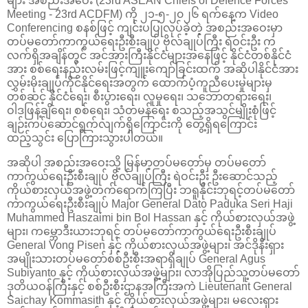
များ အစည်းအဝေး (23rd ASEAN Chiefs of Defence Forces
Meeting - 23rd ACDFM) ကို ၂၁-၅-၂၀၂၆ ရက်နေ့က Video
Conferencing စနစ်ဖြင့် ကျင်းပပြုလုပ်ခဲ့တဲ့ အစည်းအဝေးမှာ
တပ်မတော်ကာကွယ်ရေးဦးစီးချုပ် ဗိုလ်ချုပ်ကြီး ရဲဝင်းဦး က
လက်ရှိအချိန်တွင် အင်အားကြီးနိုင်ငံများအနေဖြင့် နိုင်ငံတစ်နိုင်ငံ
အား စစ်ရေးနည်းလမ်းဖြင့်ကျူးကျော်ခြင်းထက် အဆိုပါနိုင်ငံအား
လွှမ်းမိုးချုပ်ကိုင်နိုင်ရေးအတွက် ထောက်ပံ့ကူညီပေးမှုများမှ
တစ်ဆင့် နိုင်ငံရေး၊ စီးပွားရေး၊ လူမှုရေး၊ သဘောတရားရေး၊
ဝါဒဖြန့်ချိရေး၊ စစ်ရေး၊ သံတမန်ရေး စသည့်အသွင်မျိုးစုံဖြင့်
ချဉ်းကပ်ဆောင်ရွက်လျက်ရှိကြောင်းကို တွေ့ရှိရကြောင်း
ထည့်သွင်း ပြောကြားသွားပါတယ်။
အဆိုပါ အစည်းအဝေးသို့ မြန်မာ့တပ်မတော်မှ တပ်မတော်
ကာကွယ်ရေးဦးစီးချုပ် ဗိုလ်ချုပ်ကြီး ရဲဝင်းဦး ဦးဆောင်သည့်
ကိုယ်စားလှယ်အဖွဲ့တက်ရောက်ကြပြီး ဘရူနိုင်းဘုရင့်တပ်မတော်
ကာကွယ်ရေးဦးစီးချုပ် Major General Dato Paduka Seri Haji
Muhammed Haszaimi bin Bol Hassan နှင့် ကိုယ်စားလှယ်အဖွဲ့
များ၊ ကမ္ဘောဒီးယားဘုရင့် တပ်မတော်ကာကွယ်ရေးဦးစီးချုပ်
General Vong Pisen နှင့် ကိုယ်စားလှယ်အဖွဲ့များ၊ အင်ဒိုနီးရှား
အမျိုးသားတပ်မတော်စစ်ဦးစီးအရာရှိချုပ် General Agus
Subiyanto နှင့် ကိုယ်စားလှယ်အဖွဲ့များ၊ လာအိုပြည်သူ့တပ်မတော်
ဒုတိယဝန်ကြီးနှင့် စစ်ဦးစီးဌာနအကြီးအကဲ Lieutenant General
Saichay Kommasith နှင့် ကိုယ်စားလှယ်အဖွဲ့များ၊ မလေးရှား