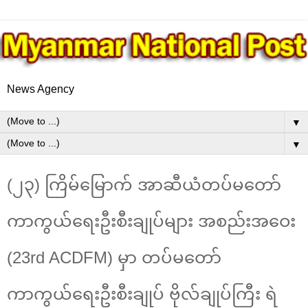
News Agency
▼
▼
(၂၃) ကြိမ်မြောက် အာဆီယံတပ်မတော်
ကာကွယ်ရေးဦးစီးချုပ်များ အစည်းအဝေး
(23rd ACDFM) မှာ တပ်မတော်
ကာကွယ်ရေးဦးစီးချုပ် ဗိုလ်ချုပ်ကြီး ရဲ