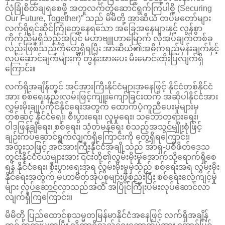
လုံခြုံစိတ်ချရစေဖို့ အတူလက်တွဲဆောင်ရွက်ကြပါစို့ (Securing
Our Future, Together)” သည် မိမိတို့ အာဆီယံ တပ်မတော်များ
လက်ရှိရင်ဆိုင်ကြုံတွေ့နေရသော အခြေအနေများနှင့် လွန်စွာ
ကိုက်ညီမှုရှိသည့်အပြင် မဟာဗျူဟာမြောက် လိုအပ်ချက်တစ်ခု
လည်းဖြစ်သည်ကိုတွေ့ရှိရပြီး အာဆီယံ၏အဓိကရည်မှန်းချက်နှင့်
လုပ်ဆောင်ချက်များကို တွန်းအားပေး မီးမောင်းထိုးပြလျက်ရှိ
ကြောင်း။
လက်ရှိအချိန်တွင် အင်အားကြီးနိုင်ငံများအနေဖြင့် နိုင်ငံတစ်နိုင်ငံ
အား စစ်ရေးနည်းလမ်းဖြင့်ကျူးကျော်ခြင်းထက် အဆိုပါနိုင်ငံအား
လွှမ်းမိုးချုပ်ကိုင်နိုင်ရေးအတွက် ထောက်ပံ့ကူညီပေးမှုများမှ
တစ်ဆင့် နိုင်ငံရေး၊ စီးပွားရေး၊ လူမှုရေး၊ သဘောတရားရေး၊
ဝါဒဖြန့်ချိရေး၊ စစ်ရေး၊ သံတမန်ရေး စသည့်အသွင်မျိုးစုံဖြင့်
ချဉ်းကပ်ဆောင်ရွက်လျက်ရှိကြောင်းကို တွေ့ရှိရကြောင်း၊
အထူးသဖြင့် အင်အားကြီးနိုင်ငံအချို့သည် အာရှ-ပစိဖိတ်ဒေသ
တွင်းနိုင်ငံငယ်များအား ၎င်းတို့၏လွှမ်းမိုးမှုအောက်သို့ရောက်ရှိစေ
ရန် နိုင်ငံရေး၊ စီးပွားရေးအရ လွှမ်းမိုးမှုမှသည် စစ်ရေးအရ လွှမ်းမိုး
နိုင်ရေးအတွက် မဟာမိတ်အုပ်စုများဖွဲ့စည်းပြီး စစ်ရေးလေ့ကျင့်မှု
များ လုပ်ဆောင်လာသည်အထိ အပြိုင်ကြိုးပမ်းလုပ်ဆောင်လာ
လျက်ရှိကြကြောင်း။
မိမိတို့ ပြည်ထောင်စုသမ္မတမြန်မာနိုင်ငံအနေဖြင့် လက်ရှိအချိန်