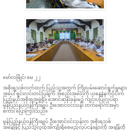
မော်လမြိုင်၊ မေ ၂၂
အစိုးရသစ်လက်ထက် ပြည်သူ့အတွက် ကြိုးပမ်းဆောင်ရွက်မှုများ
အပေါ် ရှင်းလင်းတင်ပြချက် အစည်းအဝေးကို ယနေ့နံနက်ပိုင်းက
ပြည်နယ်အစိုးရအဖွဲ့ရုံး၊ အောင်ဆန်းခန်းမ၌ ကျင်းပပြုလုပ်ရာ
မွန်ပြည်နယ်ဝန်ကြီးချုပ် ဦးအောင်ဝင်းသန်း တက်ရောက်အမှာ
စကား ပြောကြားသည်။
မွန်ပြည်နယ်ဝန်ကြီးချုပ် ဦးအောင်ဝင်းသန်းက အစိုးရသစ်
အနေဖြင့် ပြည်သူလူထုအကျိုးရှိစေမည့်လုပ်ငန်းများကို အချိန်တို