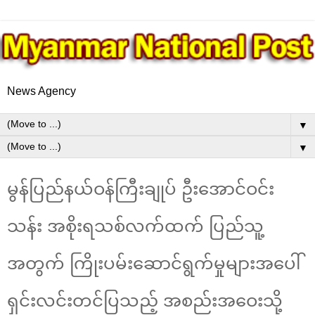
News Agency
▼
▼
မွန်ပြည်နယ်ဝန်ကြီးချုပ် ဦးအောင်ဝင်း
သန်း အစိုးရသစ်လက်ထက် ပြည်သူ့
အတွက် ကြိုးပမ်းဆောင်ရွက်မှုများအပေါ်
ရှင်းလင်းတင်ပြသည့် အစည်းအဝေးသို့