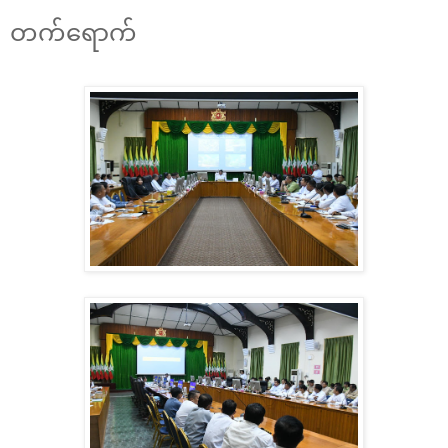
တက်ရောက်