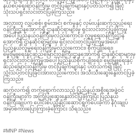
နယ်စပ်ရေးရာဝန်ကြီးမှ တင်ပြချက်များနှင့်ပတ်သက်၍ ခြုံငုံ
သုံးသပ်ရှင်းလင်းတင်ပြခဲ့ကြသည်။
အလားတူ လျှပ်စစ်၊ စွမ်းအင်၊ စက်မှုနှင့် လမ်းပန်းဆက်သွယ်ရေး
ဝန်ကြီးဌာနအောက်ရှိ ဌာနဆိုင်ရာများမှ ရှင်းလင်းတင်ပြခဲ့ကြမှု
အပေါ် ပြည်နယ်ဝန်ကြီးမှလည်းကောင်း၊ လူမှုရေးဝန်ကြီးဌာန
အောက်ရှိ ဌာနဆိုင်ရာများမှ ရှင်းလင်းတင်ပြခဲ့ကြမှုအပေါ်
ပြည်နယ်လူမှုရေးဝန်ကြီးမှလည်းကောင်း၊ စိုက်ပျိုးရေး၊
မွေးမြူရေးနှင့်ဆည်မြောင်းဝန်ကြီးဌာနအောက်ရှိ ဌာနဆိုင်ရာများမှ
ရှင်းလင်းတင်ခဲ့ကြမှုအပေါ် ပြည်နယ်စိုက်ပျိုးရေး၊ မွေးမြူရေးနှင့်
ဆည်မြောင်းဝန်ကြီးမှ တင်ပြချက်များနှင့် ပတ်သက်၍ ခြုံငုံ
သုံးသပ်တင်ပြခြင်းအားလည်းကောင်း အသီးသီးဆွေးနွေးတင်ပြခဲ့
ကြသည်။
ဆက်လက်၍ တက်ရောက်လာသည့် ပြည်နယ်အစိုးရအဖွဲ့ဝင်
ဝန်ကြီးများက အကြံပြုဆွေးနွေးတင်ပြခဲ့ကြပြီး ပြည်နယ်
ဝန်ကြီးချုပ်က ပေါင်းစပ်ညှိနှိုင်းဆောင်ရွက်ပေးခဲ့ကာ နိဂုံးချုပ်
အမှာစကားပြောကြားခဲ့‌ကြောင်း သိရသည်။
#MNP #News