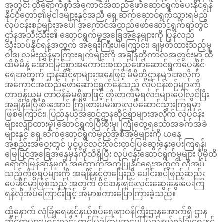
အတွင်း ထိရောက်စွာအကောင်အထည်ဖော်ဆောင်ရွက်ပေးနိုင်ရန်
နိုင်ငံတော်၏မူဝါဒများနှင့်အညီ ရှေ့ဆက်ဆောင်ရွက်သွားရမည့်
လုပ်ငန်းစဉ်များအပေါ် အကောင်အထည်ဖော်ဆောင်ရွက်ရာတွင်
ဌာနအသီးသီး၏ ဆောင်ရွက်မှုအခြေအနေများကို ပြန်လည်
သုံးသပ်နိုင်ရန်အတွက် အရေးကြီးပါကြောင်း၊ ချမှတ်ထားသည့်မူ
ဝါဒ၊ လမ်းညွှန်မှာကြားချက်များကို အချိန်တိုကာလအတွင်းမှာ ထိ
ထိမိမိနဲ့ အောင်မြင်စွာအကောင်အထည်ဖော်ဆောင်ရွက်ပေးနိုင်
ရေးအတွက် ဌာနဆိုင်ရာများအနေဖြင့် မိမိတို့ဌာနများအလိုက်
အကောင်အထည်ဖော်ဆောင်ရွက်နေသည့် လုပ်ငန်းစဉ်များကို
တာဝန်ယူမှု တာဝန်ခံမှုရှိစွာဖြင့် တိုးတက်မှုရလဒ်များပေါ်လွင်ပြီး
အချိန်မီပြီးစီးအောင် ကြိုးစားပမ်းစားလုပ်ဆောင်သွားကြရမှာ
ဖြစ်ကြောင်း၊ ပြည်နယ်အဆင့်ဌာနဆိုင်ရာများအလိုက် လုပ်ငန်း
များလျာထားမှု၊ ဆောင်ရွက်ပြီးစီးမှု၊ ကြုံတွေ့ရသောအခက်အခဲ
များနှင့် ရှေ့ဆက်ဆောင်ရွက်မည့်အစီအမံများကို ယနေ့
အစည်းအဝေးတွင် ပွင့်ပွင့်လင်းလင်းတင်ပြဆွေးနွေးပေးကြရန်၊
မြေပြင်အခြေအနေမှန်ကိုသိရှိပြီး လုပ်ငန်းဆောင်ရွက်မှုများ ပိုမိုထိ
ရောက်မြန်ဆန်မှုကို အထောက်အကူပြုနိုင်ရေးအတွက် လိုအပ်
သည့်ကိစ္စရပ်များကို အချိန်နှင့်တပြေးညီ ပေါင်းစပ်ဖြည့်ဆည်း
ပေးနိုင်မှာဖြစ်သည့် အတွက် ဝိုင်းဝန်းရှင်းလင်းဆွေးနွေးပေးကြ
ရန်လိုအပ်ကြောင်းဖြင့် အမှာစကားပြောကြားခဲ့သည်။
ထို့နောက် လုံခြုံရေးနှင့်နယ်စပ်ရေးရာဝန်ကြီးဌာနအောက်ရှိ ဌာန
ဆိုင်ရာများမှရှင်းလင်း တင်ပြခဲ့ကြမှုအ‌ပေါ် ပြည်နယ်လုံခြုံရေးနှင့်