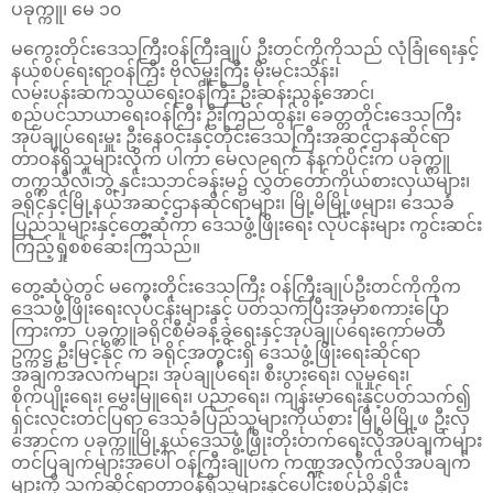
ပခုက္ကူ၊ မေ ၁၀
မကွေးတိုင်းဒေသကြီးဝန်ကြီးချုပ် ဦးတင်ကိုကိုသည် လုံခြုံရေးနှင့်
နယ်စပ်ရေးရာဝန်ကြီး ဗိုလ်မှူးကြီး မိုးမင်းသိန်း၊
လမ်းပန်းဆက်သွယ်ရေးဝန်ကြီး ဦးဆန်းညွန့်အောင်၊
စည်ပင်သာယာရေးဝန်ကြီး ဦးကြည်ထွန်း၊ ခေတ္တတိုင်းဒေသကြီး
အုပ်ချုပ်ရေးမှူး ဦးနေဝင်းနှင့်တိုင်းဒေသကြီးအဆင့်ဌာနဆိုင်ရာ
တာဝန်ရှိသူများလိုက် ပါကာ မေလ၉ရက် နံနက်ပိုင်းက ပခုက္ကူ
တက္ကသိုလ်၊ဘွဲ့ နှင်းသဘင်ခန်းမ၌ လွှတ်တော်ကိုယ်စားလှယ်များ၊
ခရိုင်နှင့်မြို့နယ်အဆင့်ဌာနဆိုင်ရာများ၊ မြို့မိမြို့ဖများ၊ ဒေသခံ
ပြည်သူများနှင့်တွေ့ဆုံကာ ဒေသဖွံ့ဖြိုးရေး လုပ်ငန်းများ ကွင်းဆင်း
ကြည့်ရှုစစ်ဆေးကြသည်။
တွေ့ဆုံပွဲတွင် မကွေးတိုင်းဒေသကြီး ဝန်ကြီးချုပ်ဦးတင်ကိုကိုက
ဒေသဖွံ့ဖြိုးရေးလုပ်ငန်းများနှင့် ပတ်သက်ပြီးအမှာစကားပြော
ကြားကာ ပခုက္ကူခရိုင်စီမံခန့်ခွဲရေးနှင့်အုပ်ချုပ်ရေးကော်မတီ
ဥက္ကဋ္ဌ ဦးမြင့်နိုင် က ခရိုင်အတွင်းရှိ ဒေသဖွံ့ဖြိုးရေးဆိုင်ရာ
အချက်အလက်များ၊ အုပ်ချုပ်ရေး၊ စီးပွားရေး၊ လူမှုရေး၊
စိုက်ပျိုးရေး၊ မွေးမြူရေး၊ ပညာရေး၊ ကျန်းမာရေးနှင့်ပတ်သက်၍
ရှင်းလင်းတင်ပြရာ ဒေသခံပြည်သူများကိုယ်စား မြို့မိမြို့ဖ ဦးလှ
အောင်က ပခုက္ကူမြို့နယ်ဒေသဖွံ့ဖြိုးတိုးတက်ရေးလိုအပ်ချက်များ
တင်ပြချက်များအပေါ် ဝန်ကြီးချုပ်က ကဏ္ဍအလိုက်လိုအပ်ချက်
များကို သက်ဆိုင်ရာတာဝန်ရှိသူများနှင့်ပေါင်းစပ်ညှိနှိုင်း