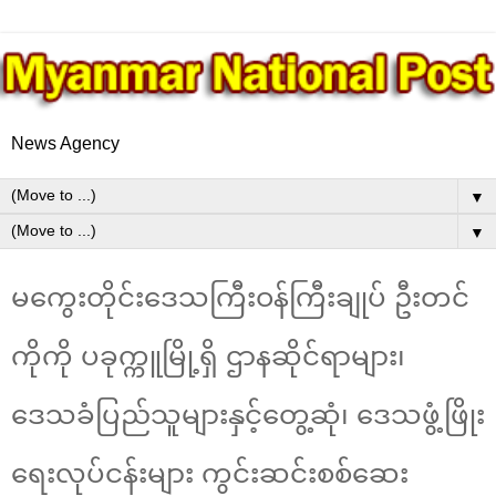
News Agency
▼
▼
မကွေးတိုင်းဒေသကြီးဝန်ကြီးချုပ် ဦးတင်
ကိုကို ပခုက္ကူမြို့ရှိ ဌာနဆိုင်ရာများ၊
ဒေသခံပြည်သူများနှင့်တွေ့ဆုံ၊ ဒေသဖွံ့ဖြိုး
ရေးလုပ်ငန်းများ ကွင်းဆင်းစစ်ဆေး