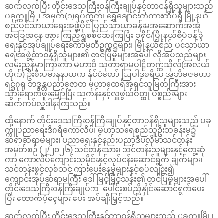
ဆက်လက်ပြီး တိုင်းဒေသကြီးဝန်ကြီးချုပ်နှင့်တာဝန်ရှိသူများသည်
ပခုက္ကူမြို့၊ အမှတ်(၁)ရပ်ကွက်၊ ရွှေချောင်းတံတားထိပ်ရှိ မြို့နယ်
စည်ပင်သာယာရေးအဖွဲ့ပိုင် ပြည်သာယာခန်းမအဆောက်အအုံ
အခြေအနေ အား ကြည့်ရှုစစ်ဆေးကြပြီး ခရိုင်/မြို့နယ်စီမံခန့်ခွဲ
ရေးနှင့်အုပ်ချုပ်ရေးကော်မတီဥက္ကဋ္ဌများ၊ မြို့နယ်စည် ပင်သာယာ
ရေးအဖွဲ့တာဝန်ရှိသူများ၏ တင်ပြမှုများအပေါ် လိုအပ်သည်များ
လမ်းညွှန်မှာကြားကာ မဟာဝိ သုတာရာမပါဠိတက္ကသိုလ်(အလယ်
တိုက်) ဦးစီးပဓာနနာယက နိုင်ငံတော် ဩဝါဒစရိယ အဘိဓဇမဟာ
ရဋ္ဌဂုရု ဘဒ္ဒန္တပညာဇောတ မဟာထေရ်အရှင်သူမြတ်ကြီးအား
သွားရောက်ဖူးမျှော်ပြီး သင်္ကန်းနှင့်လှူဖွယ်ဝတ္ထု ပစ္စည်းများ
ဆက်ကပ်လှူဒါန်းကြသည်။
ထို့နောက် တိုင်းဒေသကြီးဝန်ကြီးချုပ်နှင့်တာဝန်ရှိသူများသည် ပခု
က္ကူပညာရေးဒီဂရီကောလိပ်၊ မဟာသရေစည်သူဦးဘခန်းမ၌
ဆရာဆရာမများ၊ ပညာရေးနှင့်နည်းပညာဒီပလိုမာသင်တန်း
အမှတ်စဉ် (၂/၂၀၂၆) သင်တန်းသား၊ သင်တန်းသူများနှင့်တွေ့ဆုံ
ကာ ကောလိပ်ကျောင်းသမိုင်းနှင့်လုပ်ငန်းဆောင်ရွက် ချက်များ၊
သင်တန်းဖွင့်လှစ်သင်ကြားပေးနေမှုများနှင့်စပ်လျဉ်း၍
ကျောင်းအုပ်ဆရာမကြီး ဒေါ်မြင့်မြင့်သန်း၏ တင်ပြမှုများအပေါ်
တိုင်းဒေသကြီးဝန်ကြီးချုပ်က ပေါင်းစပ်ညှိနှိုင်းဆောင်ရွက်ပေး
ပြီး ထောက်ပံ့ငွေများ ပေး အပ်ချီးမြှင့်သည်။
ဆက်လက်ပြီး တိုင်းဒေသကြီးနှင့်တာဝန်ရှိသူများသည် ပခုက္ကူမြို့၊