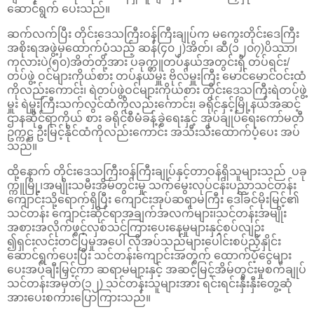
ဆောင်ရွက် ပေးသည်။
ဆက်လက်ပြီး တိုင်းဒေသကြီးဝန်ကြီးချုပ်က မကွေးတိုင်းဒေကြီး
အစိုးရအဖွဲ့မှထောက်ပံ့သည့် ဆန်(၄၀၂)အိတ်၊ ဆီ(၁၂၀၇)ပိဿာ၊
ကုလားပဲ(၅၀)အိတ်တို့အား ပခုက္ကူတပ်နယ်အတွင်းရှိ တပ်ရင်း/
တပ်ဖွဲ့ ဝင်များကိုယ်စား တပ်နယ်မှူး ဗိုလ်မှူးကြီး မောင်မောင်ဝင်းထံ
ကိုလည်းကောင်း၊ ရဲတပ်ဖွဲ့ဝင်များကိုယ်စား တိုင်းဒေသကြီးရဲတပ်ဖွဲ့
မှူး ရဲမှူးကြီးသက်လွင်ထံကိုလည်းကောင်း၊ ခရိုင်နှင့်မြို့နယ်အဆင့်
ဌာနဆိုင်ရာကိုယ် စား ခရိုင်စီမံခန့်ခွဲရေးနှင့် အုပ်ချုပ်ရေးကော်မတီ
ဥက္ကဋ္ဌ ဦးမြင့်နိုင်ထံကိုလည်းကောင်း အသီးသီးထောက်ပံ့ပေး အပ်
သည်။
ထို့နောက် တိုင်းဒေသကြီးဝန်ကြီးချုပ်နှင့်တာဝန်ရှိသူများသည် ပခု
က္ကူမြို့၊အမျိုးသမီးအိမ်တွင်းမှု သက်မွေးလုပ်ငန်းပညာသင်တန်း
ကျောင်းသို့ရောက်ရှိပြီး ကျောင်းအုပ်ဆရာမကြီး ဒေါ်ခင်မိုးမြင့်၏
သင်တန်း ကျောင်းဆိုင်ရာအချက်အလက်များ၊သင်တန်းအမျိုး
အစားအလိုက်ဖွင့်လှစ်သင်ကြားပေးနေမှုများနှင့်စပ်လျဉ်း
၍ရှင်းလင်းတင်ပြမှုအပေါ် လိုအပ်သည်များပေါင်းစပ်ညှိနှိုင်း
ဆောင်ရွက်ပေးပြီး သင်တန်းကျောင်းအတွက် ထောက်ပံ့ငွေများ
ပေးအပ်ချီးမြှင့်ကာ ဆရာမများနှင့် အဆင့်မြင့်အိမ်တွင်းမှုစက်ချုပ်
သင်တန်းအမှတ်(၁၂) သင်တန်းသူများအား ရင်းရင်းနှီးနှီးတွေ့ဆုံ
အားပေးစကားပြောကြားသည်။