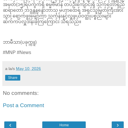
အမှတ်(၁၅)ရပ်ကွက်ရှိ ဓမ္မဗိမာန် တပ်ဦးကျောင်းရှိ သက်တော်ရှည်
ဆရာတော် ဘဒ္ဒန္တနန္ဒောဘာသ မဟာထေရ် အရှင်သူမြတ်ကြီးအား
သွား ရောက်ဖူးမျှော်ကာ သင်္ကန်းနှင့်လှူဖွယ်ဝတ္ထုပစ္စည်းများ
ဆက်ကပ်လှူဒါန်းခဲ့ကြကြောင်း သိရသည်။
ဘာမီသာ(ပခုက္ကူ)
#MNP #News
a la/s
May 10, 2026
Share
No comments:
Post a Comment
‹
›
Home