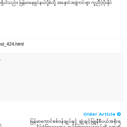
်။ မြန်မာနေရှင်နယ်ပို့စ်သို့ အနှောင်အဖွဲ့ကင်းစွာ ကူညီပံ့ပိုးနိုင်
r
Older Article
မြန်မာကောင်စစ်ဝန်ချုပ်နှင့် ချုံချင့်မြူနီစီပယ်အစိုးရ