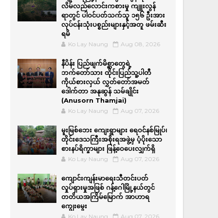
လိမ်လည်လောင်းကစားမှု ကျူးလွန်
ရာတွင် ပါဝင်ပတ်သက်သူ ၁၅၆ ဦးအား
လုပ်ငန်းသုံးပစ္စည်းများနှင့်အတူ ဖမ်းဆီး
ရမိ
Ko Lay Naung
Aug 08, 2026
နီပိန်း ပြည်ဖျက်မိစ္ဆာတွေရဲ့
ဘက်တော်သား ထိုင်းပြည်သူ့ပါတီ
ကိုယ်စားလှယ် လွှတ်တော်အမတ်
ဒေါက်တာ အနုဆွန် သမ်ချိုင်း
(Anusorn Thamjai)
Ko Lay Naung
Aug 07, 2026
မူးမြစ်ဘေး ကျေးရွာများ ရေဝင်နစ်မြုပ်၊
တိုင်းဒေသကြီးအစိုးရအဖွဲ့မှ ပံ့ပိုးသော
စားနပ်ရိက္ခာများ ဖြန့်ဝေပေးလျှက်ရှိ
Ko Lay Naung
Aug 07, 2026
ကျောင်းကျန်းမာရေးသီတင်းပတ်
လှုပ်ရှားမှုအဖြစ် ဂန့်ဂေါမြို့နယ်တွင်
တတိယအကြိမ်မြောက် အာဟာရ
ကျွေးမွေး
Ko Lay Naung
Aug 07, 2026