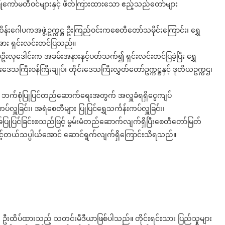
ကော်မတီဝင်များနှင့် ဖိတ်ကြားထားသော ဧည့်သည်တော်များ
းဂေါပကအဖွဲ့ဥက္ကဋ္ဌ ဦးကြည်ဝင်းကစေတီတော်သမိုင်းကြောင်း၊ ရွှေ
အား ရှင်းလင်းတင်ပြသည်။
လှဒေါင်းက အခမ်းအနားနှင့်ပတ်သက်၍ ရှင်းလင်းတင်ပြခဲ့ပြီး ရွှေ
းဒေသကြီးဝန်ကြီးချုပ်၊ တိုင်းဒေသကြီးလွှတ်တော်ဥက္ကဋ္ဌနှင့် ဒုတိယဥက္ကဌ၊
ှင့် ဘက်စုံပြုပြင်တည်ဆောက်ရေးအတွက် အလှူခံရရှိငွေကျပ်
ပ်လှူခြင်း၊ အရံစေတီများ ပြုပြင်ရွှေသင်္ကန်းကပ်လှူခြင်း၊
(၄)မုခ်ပြုပြင်ခြင်းစသည်ဖြင့် မွမ်းမံတည်ဆောက်လျက်ရှိပြီးစေတီတော်မြတ်
်တယ်သပ္ပါယ်အောင် ဆောင်ရွက်လျက်ရှိကြောင်းသိရသည်။
ို ဦးထိပ်ထားသည့် သတင်းမီဒီယာဖြစ်ပါသည်။ တိုင်းရင်းသား ပြည်သူများ