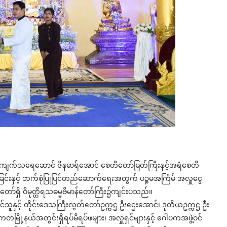
ယ်ကျက်သရေဆောင် ဇိနမာရ်အောင် စေတီတော်မြတ်ကြီးနှင့်အရံစေတီ
ူခြင်းနှင့် ဘက်စုံပြုပြင်တည်ဆောက်ရေးအတွက် ပဉ္စမအကြိမ် အလှူငွေ
ော်ရှိ ဝိမုတ္တိရသဓမ္မဗိမာန်တော်ကြီး၌ကျင်းပသည်။
င်သူနှင့် တိုင်းဒေသကြီးလွှတ်တော်ဥက္ကဋ္ဌ ဦးဌေးအောင်၊ ဒုတိယဥက္ကဋ္ဌ ဦး
ေတမြို့နယ်အတွင်းရှိရပ်မိရပ်ဖများ၊ အလှူရှင်များနှင့် ဂေါပကအဖွဲ့ဝင်