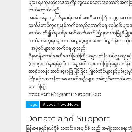
များ၊ ရန်ကုန်တိုင်းဒေသကြီး လူငယ်စင်တာအထောက်အကူပြု
တက်ရောက်သည်။
အခမ်းအနားတွင် ဇိနမာရ်အောင်စေတီတော်ကြီးဘဏ္ဍာတော်ထိန်
သင်္ကန်းကပ်လှူရေးနှင့်ဘက်စုံတည်ဆောက်ရေးလုပ်ငန်းများ
ဆက်လက်၍ ဇိနမာရ်အောင်စေတီတော်ကြီးနာယကမြို့မိမြို့ဖဦး
သင်္ကန်းအလှူရှင်များက အလှူငွေများ ပေးအပ်လှူဒါန်းရာ တိုင်
အဖွဲ့ဝင်များက လက်ခံရယူသည်။
ဇိနမာရ်အောင်စေတီတော်မြတ်ကြီး ရွှေသင်္ကန်းကပ်လှူရေးန
(၁၇၁၅၄)သိန်းရရှိခဲ့ပြီး ယနေ့အထိ လုံးတော်ပြည့်ရွှေသင်္ကန်းက
အာရုံခံတန်ဆောင်း(၄)ခုပြုပြင်ခြင်း၊ဂြိုလ်တိုင်များနှင့်မုခ်
ကြီးနှင့် သာသနိကအဆောက်အဦးများ သစ်လွင်တောက်ပတင့
အောင်မြင့်
https://t.me/MyanmarNationalPost
Tags
# Local NewsNews
Donate and Support
မြန်မာနေရှင်နယ်ပို့စ် သတင်းအေဂျင်စီ သည် အမျိုးသားရေးက