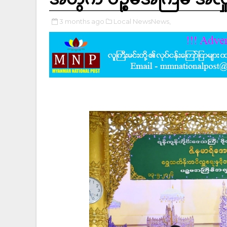
3 months ago
Local NewsNews,