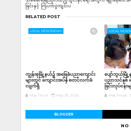
သစ်စိမ်းမြေသြဇာထည့်သွင်းနိုင်ရေးအတွက် မျိုးစေ့ပေးအ
ခြင်းနှင့် ကြဲပက်ပွဲကျင်းပ
RELATED POST
LOCAL NEWSNEWS
LOCAL NEW
ကျွန်းစုမြို့နယ်၌ အခြေခံပညာကျောင်း
ပျော်ဘွယ်မြိ
များတွင် ကျောင်းအပ်နှံ စတင်လက်ခံ
ပညာသင်နှစ် က
လျက်ရှိ
ခြင်းလုပ်ငန်
May Tinzar
May 25, 2026
May Tinzar
BLOGGER
NO