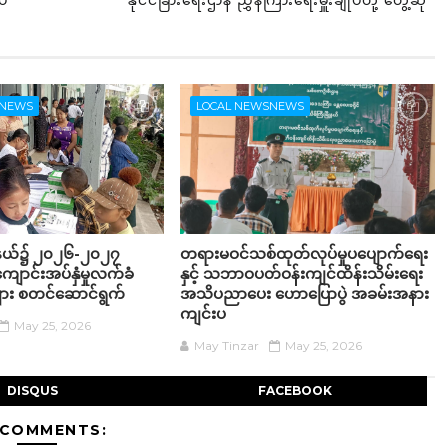
ပ်
နိုင်ငံခြားရေးဌာန ညွှန်ကြားရေးမှူးချုပ်တို့ တွေ့ဆုံ
SNEWS
LOCAL NEWSNEWS
ု့နယ်၌ ၂၀၂၆-၂၀၂၇
တရားမဝင်သစ်ထုတ်လုပ်မှုပပျောက်ရေး
ျောင်းအပ်နှံမှုလက်ခံ
နှင့် သဘာဝပတ်ဝန်းကျင်ထိန်းသိမ်းရေး
းများ စတင်ဆောင်ရွက်
အသိပညာပေး ဟောပြောပွဲ အခမ်းအနား
ကျင်းပ
May 25, 2026
May Tinzar
May 25, 2026
DISQUS
FACEBOOK
 COMMENTS: