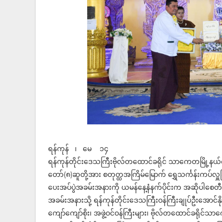
ရန်ကုန် ၊ မေ ၁၄
ရန်ကုန်တိုင်းဒေသကြီးဗိုလ်တထောင်ခရိုင် သာကေတမြို့န
တော်(၈)ဆူတို့အား စတုတ္ထအကြိမ်မြောက် ရွှေသင်္ကန်းကပ်လှ
ပေးအပ်ပွဲအခမ်းအနားကို ယမန်နေ့နံနက်ပိုင်းက အဆိုပါစေတီတ
အခမ်းအနားသို့ ရန်ကုန်တိုင်းဒေသကြီးဝန်ကြီးချုပ်ဦးအောင်နို
ကျော်ကျော်စိုး၊ အဖွဲ့ဝင်ဝန်ကြီးများ၊ ဗိုလ်တထောင်ခရိုင်သာက