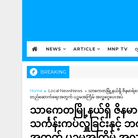
NEWS
ARTICLE
MNP TV
လ
BREAKING
Home
Local NewsNews
သာကေတမြို့နယ်ရှိ ဇိနမာရ်အော
တည်ဆောက်ရေးအတွက် ပဉ္စမအကြိမ် အလှူငွေပေးအပ်
သာကေတမြို့နယ်ရှိ ဇိနမာ
သင်္ကန်းကပ်လှူခြင်းနှင့
အတွက် ပဉ္စမအကြိမ် အလှ