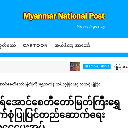
News Agency
ွှတ်တော်
CARTOON
အယ်ဒီတာ့ အာဘော်
ပြည်ထောင်စုသမ္မ
LOCAL NEWS
င်စေတီတော်မြတ်ကြီးရွှေသင်္ကန်းကပ်လှူခြင်းနှင့် ဘက်စုံပြုပြင်
ရ်အောင်စေတီတော်မြတ်ကြီးရွှေ
် ဘက်စုံပြုပြင်တည်ဆောက်ရေး
ူငွေပေးအပ်