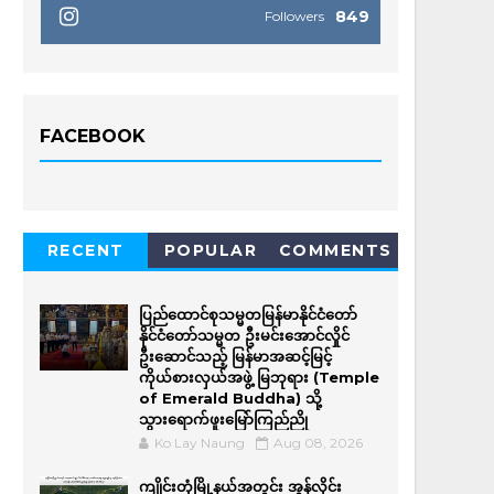
849
Followers
FACEBOOK
RECENT
POPULAR
COMMENTS
ပြည်ထောင်စုသမ္မတမြန်မာနိုင်ငံတော်
နိုင်ငံတော်သမ္မတ ဦးမင်းအောင်လှိုင်
ဦးဆောင်သည့် မြန်မာအဆင့်မြင့်
ကိုယ်စားလှယ်အဖွဲ့ မြဘုရား (Temple
of Emerald Buddha) သို့
သွားရောက်ဖူးမြော်ကြည်ညို
Ko Lay Naung
Aug 08, 2026
ကျိုင်းတုံမြို့နယ်အတွင်း အွန်လိုင်း