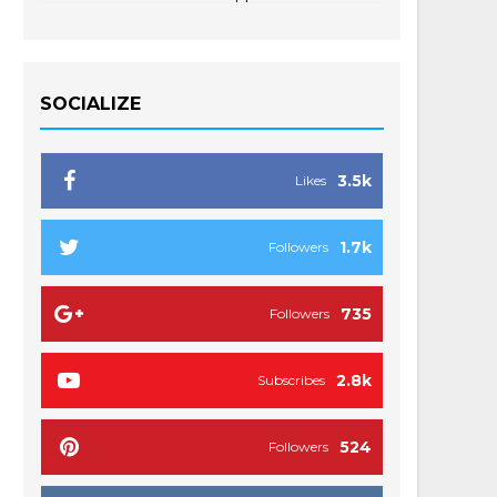
SOCIALIZE
3.5k
Likes
1.7k
Followers
735
Followers
2.8k
Subscribes
524
Followers