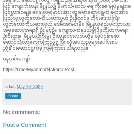
အချိန်က ဆောင်ရွက်လျှက်ရှိသည်၊၊အဆိုပါ ရက် (၁၀၀) စီမံကိန်း
ဖြင့် ကျောက်တန်းမြို့နယ်၌ မိုးရာသီကာလ ရေကြီးနစ်မြှုပ်မှုများမ
ဖြစ်ပွားစေရန်၊ ရေနှုတ်မြောင်းအား တူးဖော်ဆောင်ရွက်ခြင်းအား၊
ပြည်သူ့လွှတ်တော်ကိုယ်စားလှယ် ဦးနိုင်ဝင်း၊ တိုင်းဒေသကြီး
လွှတ်တော်ကိုယ်စားလှယ် ဒေါ်အေးမင်းမိုး၊ မြို့နယ်စည်ပင်သာယာ
အမှုဆောင်အရာရှိ ဦးမြင့်ဦး၊ ကျေးလက်ဒေသဖွံဖြိုးတိုးတက်ရေး
ဦးစီးဌာန၊ မြို့နယ်ဦးစီးမှူး ဦးထွန်းဝင်းလတ်တို့မှ လုပ်ငန်းဖော်
ဆောင်သို့လာရောက်ကြည့်ရှု့ပြီး လိုအပ်သည်များပေါင်းစပ်
ညှိနှိုင်းဆောင်ရွက်ခဲ့ကြကြောင်း သိရသည်။
နေလင်းကျော်
https://t.me/MyanmarNationalPost
a la/s
May 13, 2026
Share
No comments:
Post a Comment