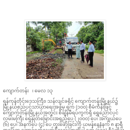
ကျောက်တန်း ၊ မေလ ၁၃
ရန်ကုန်တိုင်းဒေသကြီး၊ သန်လျင်ခရိုင် ကျောက်တန်းမြို့နယ်၌
မြို့နယ်စည်ပင်သာယာရေးအဖွဲ့မှ ရက် (၁၀၀) စီမံကိန်းဖြင့်
ကျောက်တန်းမြို့နယ်အတွင်း စံချိန်မီရပ်ကွက်ရှိ ရွှေညောင်ပင်
လမ်းမကြီး ရေနှုတ်မြောင်းအရှည်ပေ (၂၀၀၀) ပေ၊ အကျယ်ပေ
(၆) ပေ၊ အနက်ပေ (၄) ပေ တူးဖော်ခြင်းကို ယမန်နေ့နံနက် ၈ နာရီ