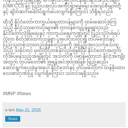
ကုန်သည်ကြီးများနှင့် စက်မှုလက်မှုလုပ်ငန်းရှင်များအသင်းချုပ်
(UMFCCI) နှင့် ပြည်ပအလုပ်အကိုင်ရှာဖွေရေး အေဂျင်စီများတို့
နှင့် ချိတ်ဆက်ဆောင်ရွက်ပေးလျက်ရှိကြောင်း သိရှိရသည်။
ထိုသို့ နိုင်ငံတော်ကာကွယ်ရေးတာဝန်များကို ထမ်းဆောင်ခဲ့ကြ
သည့် နိုင်ငံ့သားကောင်းများ၏ တာဝန်ကျေပွန်မှုများသည်
နိုင်ငံတော်လုံခြုံရေးနှင့် ကာကွယ်ရေးကဏ္ဍတွင် ပြည်သူတစ်ရပ်
လုံးက စိတ်အားထက်သန်စွာ ပူးပေါင်းပါဝင်၍ တပ်မတော်နှင့်
ပြည်သူတစ်သားတည်းဖြစ်တည်မှုကို အပြည့်အဝသက်သေထူ
သည့် သမိုင်းဝင် မှတ်တိုင်တစ်ခုလည်းဖြစ်ပြီး နိုင်ငံတော်အတွက်
လိုအပ်နေသည့်အချိန်တွင် အသက်ကို ပဓာနမထားဘဲ နိုင်ငံ့အကျိုး
အတွက် တပ်မတော်၏ အရန်အင်အားအဖြစ် ဖြည့်ဆည်း
ဆောင်ရွက်ပေးခဲ့မှုအပေါ် နိုင်ငံတော်နှင့် တပ်မတော်က တန်ဖိုးထား
လေးစားဂုဏ်ပြု လျက်ရှိကြောင်း သတင်းရရှိသည်။
#MNP #News
a la/s
May 21, 2026
Share