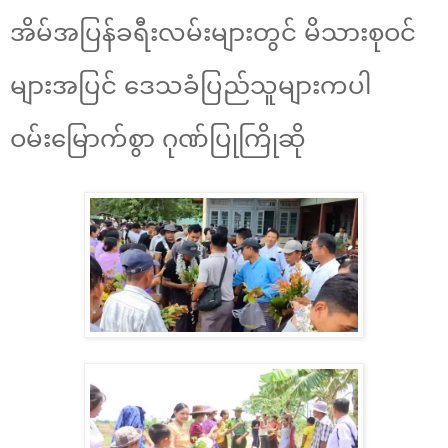
အိမ်အပြန်ခရီးလမ်းများတွင် မိသားစုဝင်
များအပြင် ဒေသခံပြည်သူများကပါ
ဝမ်းမြောက်စွာ ဂုဏ်ပြုကြိုဆို