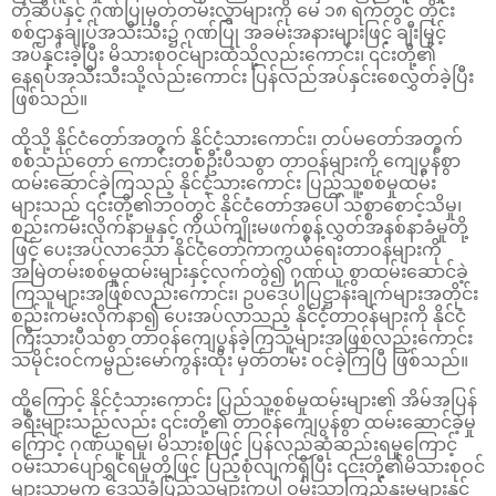
တံဆိပ်နှင့် ဂုဏ်ပြုမှတ်တမ်းလွှာများကို မေ ၁၈ ရက်တွင် တိုင်း
စစ်ဌာနချုပ်အသီးသီး၌ ဂုဏ်ပြု အခမ်းအနားများဖြင့် ချီးမြှင့်
အပ်နှင်းခဲ့ပြီး မိသားစုဝင်များထံသို့လည်းကောင်း၊ ၎င်းတို့၏
နေရပ်အသီးသီးသို့လည်းကောင်း ပြန်လည်အပ်နှင်းစေလွှတ်ခဲ့ပြီး
ဖြစ်သည်။
ထိုသို့ နိုင်ငံတော်အတွက် နိုင်ငံ့သားကောင်း၊ တပ်မတော်အတွက်
စစ်သည်တော် ကောင်းတစ်ဦးပီသစွာ တာဝန်များကို ကျေပွန်စွာ
ထမ်းဆောင်ခဲ့ကြသည့် နိုင်ငံ့သားကောင်း ပြည်သူ့စစ်မှုထမ်း
များသည် ၎င်းတို့၏ဘဝတွင် နိုင်ငံတော်အပေါ် သစ္စာစောင့်သိမှု၊
စည်းကမ်းလိုက်နာမှုနှင့် ကိုယ်ကျိုးမဖက်စွန့်လွှတ်အနစ်နာခံမှုတို့
ဖြင့် ပေးအပ်လာသော နိုင်ငံတော်ကာကွယ်ရေးတာဝန်များကို
အမြဲတမ်းစစ်မှုထမ်းများနှင့်လက်တွဲ၍ ဂုဏ်ယူ စွာထမ်းဆောင်ခဲ့
ကြသူများအဖြစ်လည်းကောင်း၊ ဥပဒေပါပြဋ္ဌာန်းချက်များအတိုင်း
စည်းကမ်းလိုက်နာ၍ ပေးအပ်လာသည့် နိုင်ငံ့တာဝန်များကို နိုင်ငံ
ကြီးသားပီသစွာ တာဝန်ကျေပွန်ခဲ့ကြသူများအဖြစ်လည်းကောင်း
သမိုင်းဝင်ကမ္ဗည်းမော်ကွန်းထိုး မှတ်တမ်း ဝင်ခဲ့ကြပြီ ဖြစ်သည်။
ထို့ကြောင့် နိုင်ငံ့သားကောင်း ပြည်သူ့စစ်မှုထမ်းများ၏ အိမ်အပြန်
ခရီးများသည်လည်း ၎င်းတို့၏ တာဝန်ကျေပွန်စွာ ထမ်းဆောင်ခဲ့မှု
ကြောင့် ဂုဏ်ယူရမှု၊ မိသားစုဖြင့် ပြန်လည်ဆုံဆည်းရမှုကြောင့်
ဝမ်းသာပျော်ရွှင်ရမှုတို့ဖြင့် ပြည့်စုံလျက်ရှိပြီး ၎င်းတို့၏မိသားစုဝင်
များသာမက ဒေသခံပြည်သူများကပါ ဝမ်းသာကြည်နူးမှုများနှင့်