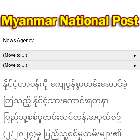
News Agency
▼
▼
နိုင်ငံ့တာဝန်ကို ကျေပွန်စွာထမ်းဆောင်ခဲ့
ကြသည့် နိုင်ငံ့သားကောင်းရတနာ
ပြည်သူ့စစ်မှုထမ်းသင်တန်းအမှတ်စဉ်
(၂/၂၀၂၄)မှ ပြည်သူ့စစ်မှုထမ်းများ၏