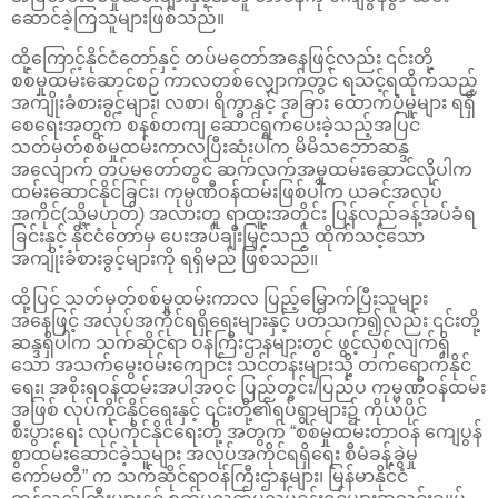
ဆောင်ခဲ့ကြသူများဖြစ်သည်။
ထို့ကြောင့်နိုင်ငံတော်နှင့် တပ်မတော်အနေဖြင့်လည်း ၎င်းတို့
စစ်မှုထမ်းဆောင်စဉ် ကာလတစ်လျှောက်တွင် ရသင့်ရထိုက်သည့်
အကျိုးခံစားခွင့်များ၊ လစာ၊ ရိက္ခာနှင့် အခြား ထောက်ပံ့မှုများ ရရှိ
စေရေးအတွက် စနစ်တကျ ဆောင်ရွက်ပေးခဲ့သည့်အပြင်
သတ်မှတ်စစ်မှုထမ်းကာလပြီးဆုံးပါက မိမိသဘောဆန္ဒ
အလျောက် တပ်မတော်တွင် ဆက်လက်အမှုထမ်းဆောင်လိုပါက
ထမ်းဆောင်နိုင်ခြင်း၊ ကုမ္ပဏီဝန်ထမ်းဖြစ်ပါက ယခင်အလုပ်
အကိုင်(သို့မဟုတ်) အလားတူ ရာထူးအတိုင်း ပြန်လည်ခန့်အပ်ခံရ
ခြင်းနှင့် နိုင်ငံတော်မှ ပေးအပ်ချီးမြှင့်သည့် ထိုက်သင့်သော
အကျိုးခံစားခွင့်များကို ရရှိမည် ဖြစ်သည်။
ထို့ပြင် သတ်မှတ်စစ်မှုထမ်းကာလ ပြည့်မြောက်ပြီးသူများ
အနေဖြင့် အလုပ်အကိုင်ရရှိရေးများနှင့် ပတ်သက်၍လည်း ၎င်းတို့
ဆန္ဒရှိပါက သက်ဆိုင်ရာ ဝန်ကြီးဌာနများတွင် ဖွင့်လှစ်လျက်ရှိ
သော အသက်မွေးဝမ်းကျောင်း သင်တန်းများသို့ တက်ရောက်နိုင်
ရေး၊ အစိုးရဝန်ထမ်းအပါအဝင် ပြည်တွင်း/ပြည်ပ ကုမ္ပဏီဝန်ထမ်း
အဖြစ် လုပ်ကိုင်နိုင်ရေးနှင့် ၎င်းတို့၏ရပ်ရွာများ၌ ကိုယ်ပိုင်
စီးပွားရေး လုပ်ကိုင်နိုင်ရေးတို့ အတွက် “စစ်မှုထမ်းတာဝန် ကျေပွန်
စွာထမ်းဆောင်ခဲ့သူများ အလုပ်အကိုင်ရရှိရေး စီမံခန့်ခွဲမှု
ကော်မတီ” က သက်ဆိုင်ရာဝန်ကြီးဌာနများ၊ မြန်မာနိုင်ငံ