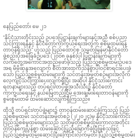
နေပြည်တော်၊ မေ ၂၁
“နိုင်ငံသားတိုင်းသည် ဥပဒေပြဋ္ဌာန်းချက်များနှင့်အညီ စစ်ပညာ
သင်ကြားရန်နှင့် နိုင်ငံတော်ကာကွယ်ရေးအတွက် စစ်မှုထမ်းရန်
တာဝန်ရှိသည်” ဟူသည့် ပြည်ထောင်စု သမ္မတမြန်မာနိုင်ငံတော်
ဖွဲ့စည်းပုံအခြေခံဥပဒေ (၂၀၀၈ ခုနှစ်)ပါ ပြဋ္ဌာန်းချက်များကို
လက်တွေ့အကောင်အထည်ဖော်ခဲ့သည့် ပြည်သူ့စစ်မှုထမ်းဥပဒေ
အရ မိမိဆန္ဒအလျောက် စိတ်အားထက်သန်စွာပါဝင်စာရင်းပေးခဲ့
သော ပြည်သူ့စစ်မှုထမ်းများကို သင်တန်းအမှတ်စဉ်များအလိုက်
လေ့ကျင့်သင်ကြားပေးလျက်ရှိပြီး အဆိုပါ နိုင်ငံ့သားကောင်း
ရတနာများသည် တပ်ရင်း/တပ်ဖွဲ့အသီးသီး၌ နိုင်ငံတော်
ကာကွယ်ရေးနှင့် နယ်မြေတည်ငြိမ် အေးချမ်းရေးတာဝန်များကို
စွမ်းစွမ်းတမံ ထမ်းဆောင်လျက်ရှိကြသည်။
ထိုသို့ တပ်ရင်း/တပ်ဖွဲ့များ၌ တာဝန်ထမ်းဆောင်ခဲ့ကြသည့် ပြည်
သူစစ်မှုထမ်း သင်တန်းအမှတ်စဉ် (၂/၂၀၂၄)မှ နိုင်ငံ့သားကောင်း
ပြည်သူ့စစ်မှုထမ်းများသည် သတ်မှတ်စစ်မှုထမ်းကာလအတိုင်း
တာဝန်ကျေပွန်စွာ ထမ်းဆောင်ပြည့်မြောက်ခဲ့ပြီဖြစ်သဖြင့်
ပြည်သူ့စစ်မှုထမ်းဆောင်ပြီးကြောင်းလက်မှတ်၊ ပြည်သူ့စစ်မှုထမ်း