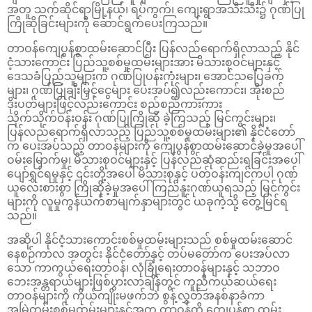
အတူ သက်ဆိုင်ရာမြို့နယ်၊ ရပ်ကွက်၊ ကျေးရွာအသီးသီး၌ ဂုဏ်ပြု
ကြိုဆိုခြင်းများကို ဆောင်ရွက်ပေးကြသည်။
တာဝန်ကျေပွန်စွာထမ်းဆောင်ပြီး ပြန်လည်ရောက်ရှိလာသည့် နိုင်
ငံ့သားကောင်း ပြည်သူ့စစ်မှုထမ်းများအား မိသားစုဝင်များနှင့်
ဒေသခံပြည်သူများက ဂုဏ်ပြုပန်းကုံးများ၊ အောင်သပြေခက်
များ၊ ဂုဏ်ပြုချီးမြှင့်ငွေများ ပေးအပ်၍လည်းကောင်း၊ အိုးစည်
ဒိုးပတ်များဖြင့်လည်းကောင်း စည်စည်ကားကား
သိုက်သိုက်ဝန်းဝန်း ဂုဏ်ပြုကြိုဆို ခဲ့ကြသည့် မြင်ကွင်းများ၊
ပြန်လည်ရောက်ရှိလာသည့် ပြည်သူ့စစ်မှုထမ်းများ၏ နိုင်ငံတော်
က ပေးအပ်သည့် တာဝန်များကို ကျေပွန်စွာထမ်းဆောင်ခဲ့မှုအပေါ်
ဝမ်းမြောက်မှု၊ မိသားစုဝင်များနှင့် ပြန်လည်ဆုံဆည်းရခြင်းအပေါ်
ပျော်ရွှင်ရမှုနှင့် ၎င်းတို့အပေါ် မိသားစုနှင့် ပတ်ဝန်းကျင်ကပါ ဂုဏ်
ယူလေးစားစွာ ကြိုဆိုခဲ့မှုအပေါ် ကြည်နူးဂုဏ်ယူရသည့် မြင်ကွင်း
များကို လူမှုကွန်ယက်စာမျက်နှာများတွင် ယခုကဲ့သို့ တွေ့မြင်ရ
သည်။
အဆိုပါ နိုင်ငံ့သားကောင်းစစ်မှုထမ်းများသည် စစ်မှုထမ်းဆောင်
နေစဉ်ကာလ အတွင်း နိုင်ငံတော်နှင့် တပ်မတော်က ပေးအပ်လာ
သော ကာကွယ်ရေးတာဝန်၊ လုံခြုံရေးတာဝန်များနှင့် သဘာဝ
ဘေးအန္တရာယ်များဖြစ်ပွားလာချိန်တွင် ကူညီကယ်ဆယ်ရေး
တာဝန်များကို ကိုယ်ကျိုးမဖက်ဘဲ စွန့်လွှတ်အနစ်နာခံကာ
အမြဲတမ်းစစ်မှုထမ်းများနှင့်အတူ တာဝန်ကို ကျေပွန်စွာ ထမ်း