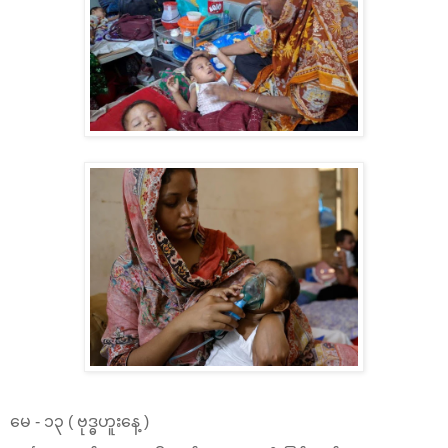
မေ - ၁၃ ( ဗုဒ္ဓဟူးနေ့ )