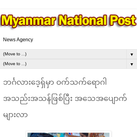
News Agency
▼
▼
ဘင်္ဂလားဒေ့ရှ်မှာ ဝက်သက်ရောဂါ
အသည်းအသန်ဖြစ်ပြီး အသေအပျောက်
များလာ