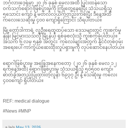
ဘင်္ဂလားဒေ့ရှ်မှာ ၂၀၂၆ ခုနှစ် မေလအထိ ပြင်းထန်သော
ဝက်သက်ရောဂါဖြစ်ပွားမှုကို ကြုံတွေ့နေရပြီး သံသယရှိသူ
၅သောင်း ကျော် နဲ့ မတ်လလယ်ကတည်းကစပြီး ဒီနေ့အထိ
ကလေးသေဆုံးမှု ၄၀၀ ကျော်ရှိကြောင်း သိရပါတယ်။
မြို့တော်ဒါကာရဲ့ လူဦးရေထူထပ်သော ဒေသများတွင် ကူးစက်မှု
နှုန်း မြင့်မားသသလို မြို့နယ် ရှစ်ခုစလုံးသို့ ကူးစက်ခဲ့ပါတယ်။
အသက် ၆ လမှ ၅နှစ် အတွင်း ကလေးများအတွက် နိုင်ငံတစ်ဝှမ်း
အရေးပေါ် ကာကွယ်ဆေးထိုးလှုပ်ရှားမှုကို လုပ်ဆောင်နေပါတယ်။
ရောဂါဖြစ်ပွားမှု အခြေအနေကတော့ (၂၀၂၆ ခုနှစ် မေလ ၁၂
ရက်နေ့အထိ) ရောဂါဖြစ်ပွားမှု သံသယရှိသူ ၅၀၅၀၀ ကျော်၊
ဓာတ်ခွဲအတည်ပြုထားတဲ့လူနာ ၆၉၃၇ ဦး နဲ့ သေဆုံးမှု ကလေး
၄၀၀ကျော် ရှိပါတယ်။
REF: medical dialogue
#News #MNP
a la/s
May 13, 2026