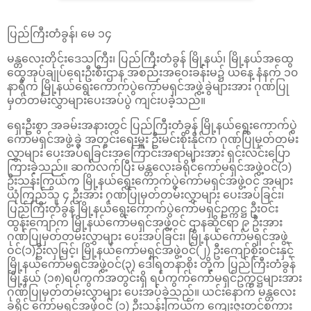
ပြည်ကြီးတံခွန်၊ မေ ၁၄
မန္တလေးတိုင်းဒေသကြီး၊ ပြည်ကြီးတံခွန် မြို့နယ်၊ မြို့နယ်အ‌ထွေ
ထွေအုပ်ချုပ်ရေးဦးစီးဌာန အစည်းအဝေးခန်းမ၌ ယနေ့ နံနက် ၁၀
နာရီက မြို့နယ်ရွေးကောက်ပွဲကော်မရှင်အဖွဲ့ခွဲများအား ဂုဏ်ပြု
မှတ်တမ်းလွှာများပေးအပ်ပွဲ ကျင်းပခဲ့သည်။
ရှေးဦးစွာ အခမ်းအနားတွင် ပြည်ကြီးတံခွန် မြို့နယ်ရွေးကောက်ပွဲ
ကော်မရှင်အဖွဲ့ခွဲ အတွင်းရေးမှူး ဦးမင်းစိုးနိုင်က ဂုဏ်ပြုမှတ်တမ်း
လွှာများ ပေးအပ်ရခြင်းအကြောင်းအရာများအား ရှင်းလင်းပြော
ကြားခဲ့သည်။ ဆက်လက်ပြီး မန္တလေးခရိုင်ကော်မရှင်အဖွဲ့ဝင်(၁)
ဦးသန်းကြွယ်က မြို့နယ်ရွေးကောက်ပွဲကော်မရှင်အဖွဲ့ဝင် အများ
ယုံကြည်သူ ၄ ဦးအား ဂုဏ်ပြုမှတ်တမ်းလွှာများ ပေးအပ်ခြင်း၊
ပြည်ကြီးတံခွန် မြို့နယ်ရွေးကောက်ပွဲကော်မရှင်ဥက္ကဋ္ဌ ဦးဝင်း
ထွန်း‌ကျော်က မြို့နယ်ကော်မရှင်အဖွဲ့ဝင် ဌာနဆိုင်ရာ ၉ ဦးအား
ဂုဏ်ပြုမှတ်တမ်းလွှာများ ပေးအပ်ခြင်း၊ မြို့နယ်ကော်မရှင်အဖွဲ့
ဝင်(၁)ဦးလှမြင့်၊ မြို့နယ်ကော်မရှင်အဖွဲ့ဝင်(၂) ဦးကျော်စိုးဝင်းနှင့်
မြို့နယ်ကော်မရှင်အဖွဲ့ဝင်(၃) ဒေါ်ရတနာစိုး တို့က ပြည်ကြီးတံခွန်
မြို့နယ် (၁၈)ရပ်ကွက်အတွင်းရှိ ရပ်ကွက်ကော်မရှင်ဥက္ကဋ္ဌများအား
ဂုဏ်ပြုမှတ်တမ်းလွှာများ ပေးအပ်ခဲ့သည်။ ယင်းနောက် မန္တလေး
ခရိုင် ကော်မရှင်အဖွဲ့ဝင် (၁) ဦးသန်းကြွယ်က ကျေးဇူးတင်စကား