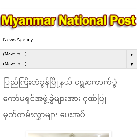
News Agency
▼
▼
ပြည်ကြီးတံခွန်မြို့နယ် ရွေးကောက်ပွဲ
ကော်မရှင်အဖွဲ့ခွဲများအား ဂုဏ်ပြု
မှတ်တမ်းလွှာများ ပေးအပ်