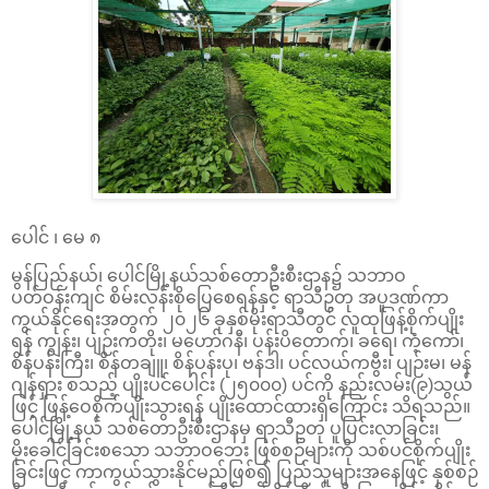
ပေါင် ၊ မေ ၈
မွန်ပြည်နယ်၊ ပေါင်မြို့နယ်သစ်တောဦးစီးဌာန၌ သဘာဝ
ပတ်ဝန်းကျင် စိမ်းလန်းစို‌ပြေစေရန်နှင့် ရာသီဥတု အပူဒဏ်ကာ
ကွယ်နိုင်ရေးအတွက် ၂၀၂၆ ခုနှစ်မိုးရာသီတွင် လူထုဖြန့်စိုက်ပျိုး
ရန် ကျွန်း၊ ပျဉ်းကတိုး၊ မဟော်ဂနီ၊ ပန်းပိတောက်၊ ခရေ၊ ကံ့‌ကော်၊
စိန်ပန်းကြီး၊ စိန်တချူ၊ စိန်ပန်းပု၊ ဗန်ဒါ၊ ပင်လယ်ကဗွီး၊ ပျဉ်းမ၊ မန်
ဂျန်ရှား စသည့် ပျိုးပင်ပေါင်း (၂၅၀၀၀) ပင်ကို နည်းလမ်း(၉)သွယ်
ဖြင့် ဖြန့်ဝေစိုက်ပျိုးသွားရန် ပျိုးထောင်ထားရှိကြောင်း သိရသည်။
ပေါင်မြို့နယ် သစ်တောဦးစီးဌာနမှ ရာသီဥတု ပူပြင်းလာခြင်း၊
မိုးခေါင်ခြင်းစသော သဘာဝဘေး ဖြစ်စဉ်များကို သစ်ပင်စိုက်ပျိုး
ခြင်းဖြင့် ကာကွယ်သွားနိုင်မည်ဖြစ်၍ ပြည်သူများအနေဖြင့် နှစ်စဉ်