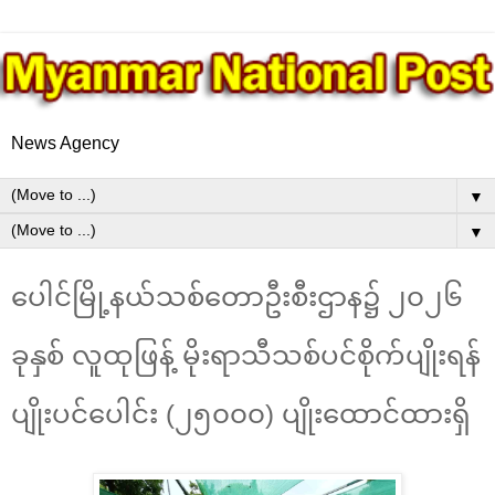
News Agency
▼
▼
ပေါင်မြို့နယ်သစ်တောဦးစီးဌာန၌ ၂၀၂၆
ခုနှစ် လူထုဖြန့် မိုးရာသီသစ်ပင်စိုက်ပျိုးရန်
ပျိုးပင်ပေါင်း (၂၅၀၀၀) ပျိုးထောင်ထားရှိ