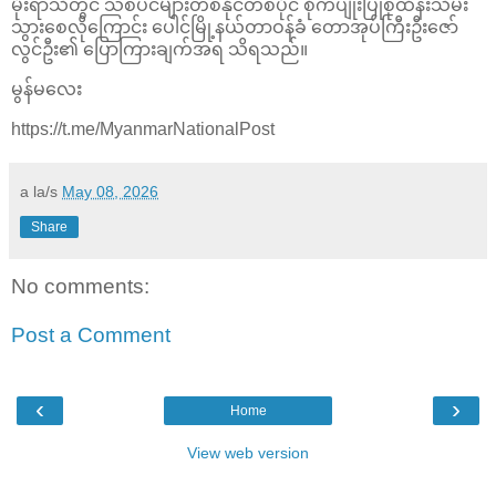
မိုးရာသီတွင် သစ်ပင်များတစ်နိုင်တစ်ပိုင် စိုက်ပျိုးပြုစုထိန်းသိမ်း
သွားစေလိုကြောင်း ပေါင်မြို့နယ်တာဝန်ခံ တောအုပ်ကြီးဦးဇော်
လွင်ဦး၏ ပြောကြားချက်အရ သိရသည်။
မွန်မလေး
https://t.me/MyanmarNationalPost
a la/s
May 08, 2026
Share
No comments:
Post a Comment
‹
›
Home
View web version