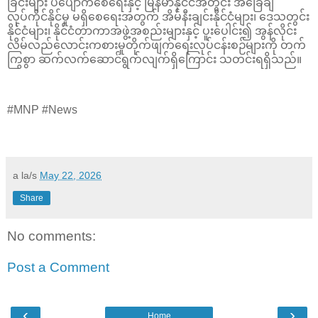
ခြင်းများ ပပျောက်စေရေးနှင့် မြန်မာနိုင်ငံအတွင်း အခြေချ
လုပ်ကိုင်နိုင်မှု မရှိစေရေးအတွက် အိမ်နီးချင်းနိုင်ငံများ၊ ဒေသတွင်း
နိုင်ငံများ၊ နိုင်ငံတာကာအဖွဲ့အစည်းများနှင့် ပူးပေါင်း၍ အွန်လိုင်း
လိမ်လည်လောင်းကစားမှုတိုက်ဖျက်ရေးလုပ်ငန်းစဉ်များကို တက်
ကြွစွာ ဆက်လက်ဆောင်ရွက်လျက်ရှိကြောင်း သတင်းရရှိသည်။
#MNP #News
a la/s
May 22, 2026
Share
No comments:
Post a Comment
‹
›
Home