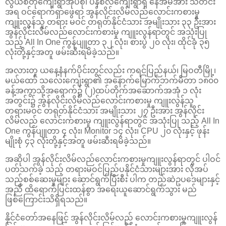
လွယ်စတုံကျေးရွာအုပ်စု၊ ပန်စလိကျေးရွာရှိ နေအိမ်အား သတင်း
အရ ဝင်ရောက်ရှာဖွေရာ အွန်လိုင်းလိမ်လည်လောင်းကစားမှု
ကျူးလွန်သူ တရား မဝင် တရုတ်နိုင်ငံသား အမျိုးသား ၃၃ ဦးအား
အွန်လိုင်းလိမ်လည်လောင်းကစားမှု ကျူးလွန်ရာတွင် အသုံးပြု
သည့် All In One ကွန်ပျူတာ ၃၂ လုံး၊ စားပွဲ ၂၀ လုံး၊ ထိုင်ခုံ ၃၅
လုံးတို့နှင့်အတူ ဖမ်းဆီးရမိခဲ့သည်။
အလားတူ ယနေ့နံနက်ပိုင်းတွင်လည်း ကရင်ပြည်နယ်၊ မြဝတီမြို့၊
မယ်ထော် သလေးကျေးရွာ၏ အနောက်မြောက်ဘက်မီတာ ၁၈၀၀
ခန့်အကွာသို့အရောက်၌ (၂)ထပ်တိုက်အဆောက်အအုံ ၁ လုံး
အတွင်း၌ အွန်လိုင်းလိမ်လည်လောင်းကစားမှု ကျူးလွန်သူ
တရားမဝင် တရုတ်နိုင်ငံသား အမျိုးသား ၂၇ ဦးအား အွန်လိုင်း
လိမ်လည် လောင်းကစားမှု ကျူးလွန်ရာတွင် အသုံးပြု သည့် All In
One ကွန်ပျူတာ ၄ လုံး၊ Monitor ၁၄ လုံး၊ CPU ၂၀ လုံးနှင့် ဖုန်း
မျိုးစုံ ၄၃ လုံးတို့နှင့်အတူ ဖမ်းဆီးရမိခဲ့သည်။
အဆိုပါ အွန်လိုင်းလိမ်လည်လောင်းကစားမှုကျူးလွန်ရာတွင် ပါဝင်
ပတ်သက်ခဲ့ သည့် တရားမဝင်ပြည်ပနိုင်ငံသားများအား လိုအပ်
သည့်စစ်ဆေးမှုများ ဆောင်ရွက်ပြီးစီး ပါက တည်ဆဲဥပဒေများနှင့်
အညီ ထိရောက်ပြင်းထန်စွာ အရေးယူဆောင်ရွက်သွား မည်
ဖြစ်ကြောင်းသိရှိရသည်။
နိုင်ငံတော်အနေဖြင့် အွန်လိုင်းလိမ်လည် လောင်းကစားမှုကျူးလွန်