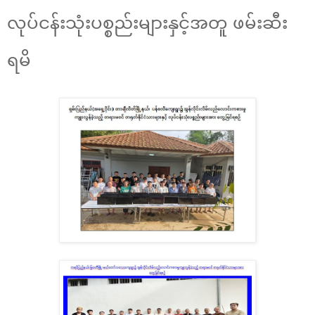
လုပ်ငန်းသုံးပစ္စည်းများနှင့်အတူ ဖမ်းဆီး
ရမိ