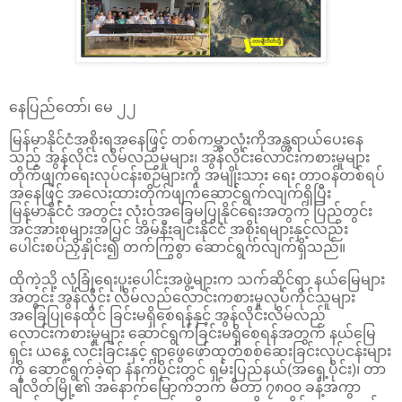
နေပြည်တော်၊ မေ ၂၂
မြန်မာနိုင်ငံအစိုးရအနေဖြင့် တစ်ကမ္ဘာလုံးကိုအန္တရာယ်ပေးနေ
သည့် အွန်လိုင်း လိမ်လည်မှုများ၊ အွန်လိုင်းလောင်းကစားမှုများ
တိုက်ဖျက်ရေးလုပ်ငန်းစဉ်များကို အမျိုးသား ရေး တာဝန်တစ်ရပ်
အနေဖြင့် အလေးထားတိုက်ဖျက်ဆောင်ရွက်လျက်ရှိပြီး
မြန်မာနိုင်ငံ အတွင်း လုံးဝအခြေမပြုနိုင်ရေးအတွက် ပြည်တွင်း
အင်အားစုများအပြင် အိမ်နီးချင်းနိုင်ငံ အစိုးရများနှင့်လည်း
ပေါင်းစပ်ညှိနှိုင်း၍ တက်ကြွစွာ ဆောင်ရွက်လျက်ရှိသည်။
ထိုကဲ့သို့ လုံခြုံရေးပူးပေါင်းအဖွဲ့များက သက်ဆိုင်ရာ နယ်မြေများ
အတွင်း အွန်လိုင်း လိမ်လည်လောင်းကစားမှုလုပ်ကိုင်သူများ
အခြေပြုနေထိုင် ခြင်းမရှိစေရန်နှင့် အွန်လိုင်းလိမ်လည်
လောင်းကစားမှုများ ဆောင်ရွက်ခြင်းမရှိစေရန်အတွက် နယ်မြေ
ရှင်း ယနေ့ လင်းခြင်းနှင့် ရှာဖွေဖော်ထုတ်စစ်ဆေးခြင်းလုပ်ငန်းများ
ကို ဆောင်ရွက်ခဲ့ရာ နံနက်ပိုင်းတွင် ရှမ်းပြည်နယ်(အရှေ့ပိုင်း)၊ တာ
ချီလိတ်မြို့၏ အနောက်မြောက်ဘက် မီတာ ၇၈၀၀ ခန့်အကွာ