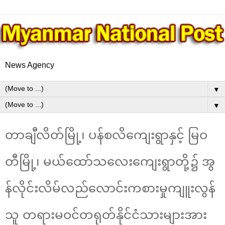
News Agency
▼
▼
တာချီလိတ်မြို့၊ ပန်စလိကျေးရွာနှင့် မြဝ
တီမြို့၊ မယ်ထော်သလေးကျေးရွာတို့၌ အွ
န်လိုင်းလိမ်လည်လောင်းကစားမှုကျူးလွန်
သူ တရားမဝင်တရုတ်နိုင်ငံသားများအား