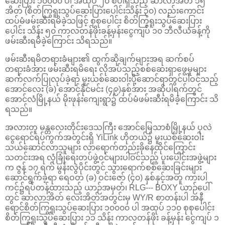
ဆေးပြား ၁၀၀၀၀ ပါ အထုပ် ၂၀ စီပါရှိသည့် ဆာလာအိတ် ၁၅
အိတ် (စိတ်ကြွရူးသွပ်ဆေးပြားပေါင်းသိန်း ၃၀) လည်းကောင်း
ထပ်မံဖမ်းဆီးရမိခဲ့သဖြင့် စုစုပေါင်း စိတ်ကြွရူးသွပ်ဆေးပြား
ပေါင်း သိန်း ၅၀ ကာလတန်ဖိုးခန့်မှန်းငွေကျပ် ၁၀ ဘီလီယံခန့်ကို
ဖမ်းဆီးရမိခဲ့ကြောင်း သိရသည်။
ဖမ်းဆီးရမိတရားခံများ၏ ထွက်ဆိုချက်များအရ ဆက်စပ်
တရားခံအား ဖမ်းဆီးရမိရေး လိုအပ်သည့်စစ်ဆေးရှာဖွေမှုများ
ဆက်လက်ပြုလုပ်ခဲ့ရာ မူးယစ်ဆေးဝါးပို့ဆောင်ရာတွင်ပါဝင်သည့်
အောင်လေး (ခ) အောင်နိုင်မင်း (၄၉)နှစ်အား အဆိုပါရက်တွင်
အောင်လံမြို့နယ် မိုးဖုန်းကျေးရွာ၌ ထပ်မံဖမ်းဆီးရမိခဲ့ကြောင်း သိ
ရသည်။
အလားတူ မန္တလေးတိုင်းဒေသကြီး အောင်မြေသာစံမြို့နယ် ပုလဲ
ငွေရောင်ရပ်ကွက်အတွင်းရှိ YiLink ဟိုတယ်၌ မူးယစ်ဆေးဝါး
သယ်ဆောင်လာသူများ လာရောက်တည်းခိုနေထိုင်ကြောင်း
သတင်းအရ လုံခြုံရေးတပ်ဖွဲ့ဝင်များပါဝင်သည့် ပူးပေါင်းအဖွဲ့များ
က ဇွန် ၁၇ ရက် မွန်းလွဲပိုင်းတွင် သွားရောက်စစ်ဆေးခြင်းများ
ဆောင်ရွက်ခဲ့ရာ ရေဝတ (ခ) ဝင်းဇော် (၄၀) နှစ်နှင့်အတူ ကားပါ
ကင်၌ရပ်တန့်ထားသည့် ယာဉ်အမှတ်၊ RLG--- BOXY ယာဉ်ပေါ်
တွင် ဆာလာအိတ် လေးအိတ်အတွင်းမှ WY/R စာတန်းပါ အနီ
ရောင်စိတ်ကြွရူးသွပ်ဆေးပြား ၁၀၀၀၀ ပါ အထုပ် ၁၁၀ စုစုပေါင်း
စိတ်ကြွရူးသွပ်ဆေးပြား ၁၁ သိန်း ကာလတန်ဖိုး ခန့်မှန်း ငွေကျပ် ၁