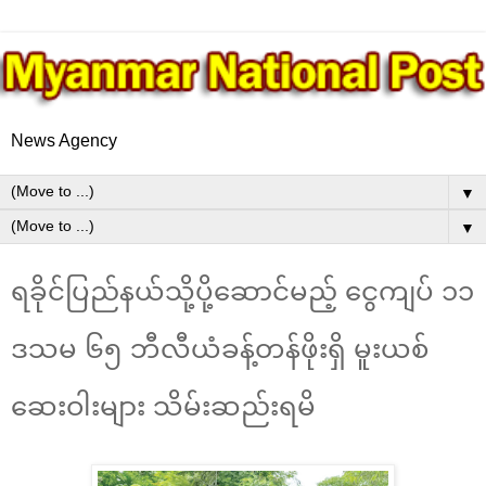
News Agency
▼
▼
ရခိုင်ပြည်နယ်သို့ပို့ဆောင်မည့် ငွေကျပ် ၁၁
ဒသမ ၆၅ ဘီလီယံခန့်တန်ဖိုးရှိ မူးယစ်
ဆေးဝါးများ သိမ်းဆည်းရမိ