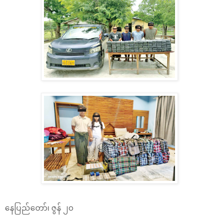
နေပြည်တော်၊ ဇွန် ၂၀