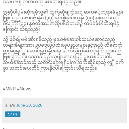
ဒသမ ၆၅ ဘီလီယံကို ဖမ်းဆီးရမိခဲ့သည်။
အဆိုပါဖမ်းဆီးရမိသူ၏ ထွက်ဆိုချက်အရ ဆက်စပ်တရားခံများ
ဖြစ်သည့် ဇော်ဇော်နိုင် (၃၃) နှစ်၊ စိုးမင်းထွန်း (၄၀) နှစ်နှင့် မောင်
ဝင်းကြီး (၃၃) နှစ်တို့အား အဆိုပါဟိုတယ်၌ ထပ်မံဖမ်းဆီးရမိခဲ့
ကြောင်း သိရသည်။
သို့ဖြစ်၍ ဖမ်းဆီးရမိသည့် မူးယစ်ဆေးဝါးသယ်ဆောင်သည့်
တရားခံများအား ဥပဒေလုပ်ထုံးလုပ်နည်းများနှင့်အညီ ထိရောက်
စွာအရေးယူ ဆောင်ရွက်နိုင်ရေး ဆက်လက်ဆောင်ရွက်သွားမည်
ဖြစ်ကြောင်း၊ ဒေသခံပြည်သူများအနေဖြင့် မူးယစ်ဆေးဝါး
သယ်ဆောင်သည့် သတင်းများရရှိပါက သက်ဆိုင်ရာသို့ လျှို့ဝှက်
စွာ သတင်းပေးတိုင်ကြားနိုင်ပါကြောင်း သိရသည်။
#MNP #News
a la/s
June 20, 2026
Share