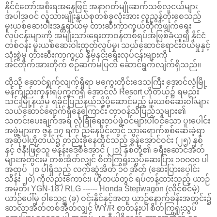
နိုင်ငံတော်အစိုးရအနေဖြင့် အနာဂတ်မျိုးဆက်သစ်လူငယ်များ
အပါအဝင် လူသားမျိုးနွယ်စုတစ်ခုလုံးအား လူညွန့်တုံးစေသည့်
မူးယစ်ဆေးဝါးအန္တရာယ်မှ တားဆီးကာကွယ်တိုက်ဖျက်ရေး
လုပ်ငန်းများကို အမျိုးသားရေးတာဝန်တစ်ရပ်အဖြစ်ခံယူ၍ နိုင်ငံ
တစ်ဝန်း မူးယစ်ဆေးဝါးထုတ်လုပ်မှု၊ သယ်ဆောင်ရောင်းဝယ်မှုနှင့်
သုံးစွဲမှု တားဆီးကာကွယ် နှိမ်နင်းရေးလုပ်ငန်းများကို
အင်တိုက်အားတိုက် စဉ်ဆက်မပြတ် ဆောင်ရွက်လျက်ရှိသည်။
ထိုသို့ ဆောင်ရွက်လျက်ရှိရာ မကွေးတိုင်းဒေသကြီး အောင်လံမြို့
မန်ကျည်းကုန်းရပ်ကွက်ရှိ အောင်လံ Resort ဟိုတယ်၌ ရမည်း
သင်းမြို့နယ်မှ ရခိုင်ပြည်နယ်သို့ပို့ဆောင်မည့် မူးယစ်ဆေးဝါးများ
သယ်ဆောင်ရောက်ရှိနေကြောင်း တာဝန်သိပြည်သူများ၏
သတင်းပေးချက်အရ လုံခြုံရေးတပ်ဖွဲ့ဝင်များပါဝင်သော ပူးပေါင်း
အဖွဲ့များက ဇွန် ၁၇ ရက် ညနေပိုင်းတွင် သွားရောက်စစ်ဆေးခဲ့ရာ
အဆိုပါဟိုတယ်၌ တည်းခိုနေထိုင်သည့် ခွန်အောင်ဝင်း (၂၅) နှစ်
နှင့် ဇနီးဖြစ်သူ မနန်းဒေစီအောင် (၂၁) နှစ်တို့၏ ခရီးဆောင်အိတ်
များအတွင်းမှ တစ်အိတ်လျှင် စိတ်ကြွရူးသွပ်ဆေးပြား ၁၀၀၀၀ ပါ
အထုပ် ၂၀ ပါရှိသည့် လက်ဆွဲအိတ် ၁၀ အိတ် (ဆေးပြားပေါင်း
သိန်း ၂၀) ကိုလည်းကောင်း၊ ဟိုတယ်တွင် ရပ်တန့်ထားသည့် ယာဉ်
အမှတ်၊ YGN-18 / RLG ------ Honda Stepwagon (လိုင်စင်မဲ့)
ယာဉ်ပေါ်မှ ဝါသေဋ္ဌ (ခ) ဝင်းနိုင်နှင့်အတူ ယာဉ်နောက်ခန်းအတွင်း၌
ဆာလာအိတ်တစ်အိတ်လျှင် WY/R စာတန်းပါ စိတ်ကြွရူးသွပ်