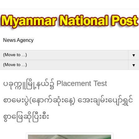
News Agency
▼
▼
ပခုက္ကူမြို့နယ်၌ Placement Test
စာမေးပွဲ(နောက်ဆုံးနေ့) အေးချမ်းပျော်ရွှင်
စွာဖြေဆိုပြီးစီး