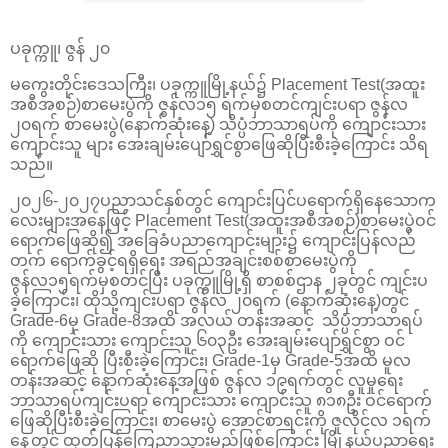
ပခုက္ကူ၊ ဇွန် ၂၀
မကွေးတိုင်းဒေသကြီး၊ ပခုက္ကူမြို့နယ်၌ Placement Test(အထူး
အစီအစဉ်)စာမေးပွဲကို ဇွန်လ၁၅ ရက်မှစတင်ကျင်းပရာ ဇွန်လ
၂၀ရက် စာမေးပွဲ(နောက်ဆုံးနေ့) သိပ္ပံဘာသာရပ်ကို ကျောင်းသား
ကျောင်းသူ များ အေးချမ်းပျော်ရွှင်စွာဖြေဆိုပြီးစီးခဲ့ကြောင်း သိရ
သည်။
၂၀၂၆-၂၀၂၇ပညာသင်နှစ်တွင် ကျောင်းပြင်ပရောက်ရှိနေသောက
လေးများအနေဖြင့် Placement Test(အထူးအစီအစဉ်)စာမေးပွဲဝင်
ရောက်ဖြေဆို၍ အခြေခံပညာကျောင်းများ၌ ကျောင်းပြန်လည်
တက် ရောက်ခွင့်ရရှိရေး အရည်အချင်းစစ်စာမေးပွဲကို
ဇွန်လ၁၅ရက်မှစတင်ပြီး ပခုက္ကူမြို့ရှိ စာစစ်ဌာန ၂ခုတွင် ကျင်းပ
ခဲ့ကြောင်း၊ ထိုသို့ကျင်းပရာ ဇွန်လ ၂၀ရက် (နောက်ဆုံးနေ့)တွင်
Grade-6မှ Grade-8အထိ အလယ် တန်းအဆင့် သိပ္ပံဘာသာရပ်
ကို ကျောင်းသား ကျောင်းသူ ၆၀၃ဦး အေးချမ်းပျော်ရွှင်စွာ ဝင်
ရောက်ဖြေဆို ပြီးစီးခဲ့ကြောင်း၊ Grade-1မှ Grade-5အထိ မူလ
တန်းအဆင့် နောက်ဆုံးနေ့အဖြစ် ဇွန်လ ၁၉ရက်တွင် လူမှုရေး
ဘာသာရပ်ကျင်းပရာ ကျောင်းသား ကျောင်းသူ ၈၁၈ဦး ဝင်ရောက်
ဖြေဆိုပြီးစီးခဲ့ကြောင်း၊ စာမေးပွဲ အောင်စာရင်းကို ဇူလိုင်လ ၁ရက်
နေ့တွင် ထုတ်ပြန်ကြေညာသွားမည်ဖြစ်ကြောင်း မြို့နယ်ပညာရေး