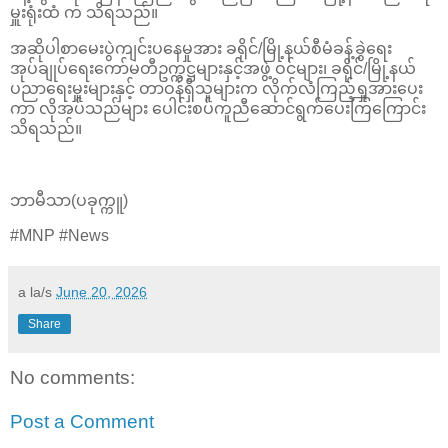
မှူးရုံးထံ က သိရသည်။
အဆိုပါစာမေးပွဲကျင်းပနေမှုအား ခရိုင်/မြို့နယ်စီမံခန့်ခွဲရေး
အုပ်ချုပ်ရေးကော်မတီဥက္ကဋ္ဌများနှင့်အဖွဲ့ ဝင်များ၊ ခရိုင်/မြို့နယ်
ပညာရေးမှူးများနှင့် တာဝန်ရှိသူများက လိုက်လံကြည့်ရှုအားပေး
ကာ လိုအပ်သည်များ ပေါင်းစပ်ကူညီဆောင်ရွက်ပေးကြကြောင်း
သိရသည်။
ဘာမီသာ(ပခုက္ကူ)
#MNP #News
a la/s
June 20, 2026
Share
No comments:
Post a Comment