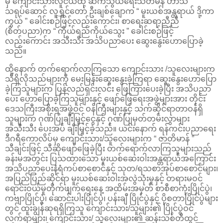
မှ ကျောင်းသားလူငယ်ထု ဆက်သွယ်ရေးသံတမန် ဟာသ
သရုပ်ဆောင် လူရွှင်တော် ဦးချစ်ချောက “ မူးယစ်အန္တရာယ် ဒို့ကာ
ကွယ် ” ‌ခေါင်းစဉ်ဖြင့်လည်းကောင်း၊ စာရေးဆရာညီညီ
(စိတ်ပညာ)က “ ကိုယ်ရည်ကိုယ်သွေး ” ခေါင်းစဉ်ဖြင့်
လည်းကောင်း အသီးသီး အသိပညာပေး ဆွေးနွေးဟောပြောခဲ့
သည်။
ထို့နောက် တက်ရောက်လာကြသော ကျောင်းသား /သူလေးများက
သိရှိလိုသည်များကို မေးမြန်းဆွေးနွေးခဲ့ကြရာ ဆွေးနွေးဟောပြော
ခဲ့ကြသူများက ပြန်လည်ရှင်းလင်း ဖြေကြားပေးခဲ့ပြီး အသိပညာ
ပေး ဟောပြောခဲ့ကြသူများနှင့် ဖျော်ဖြေရေးအဖွဲ့များအား တိုင်း
ဒေသကြီးအစိုးရအဖွဲ့ဝင် ဝန်ကြီးများနှင့် သက်ဆိုင်ရာတာဝန်ရှိ
သူများက ဂုဏ်ပြုချီးမြှင့်ငွေနှင့် ဂုဏ်ပြုမှတ်တမ်းလွှာများ
အသီးသီး ပေးအပ် ချီးမြှင့်ခဲ့သည်။ ယင်းနောက် ရန်ကင်းပညာရေး
ဒီဂရီကောလိပ်မှ ကျောင်းသား/သူလေးများက “ ဇာတိမာန် ”
သီချင်းဖြင့် သီဆိုဖျော်ဖြေခဲ့ပြီး တက်ရောက်လာကြသူများသည်
ခန်းမအတွင်း ပြသထားသော မူးယစ်ဆေးဝါးအန္တရာယ်အကြောင်း
အသိပညာပေးနံရံကပ်စာစောင်နှင့် သုတ/ရသစာအုပ်စာစောင်များ၊
အပြည်ပြည်ဆိုင်ရာ မူးယစ်ဆေးဝါးအလွဲသုံးမှုနှင့် တရားမဝင်
ရောင်းဝယ်မှုတိုက်ဖျက်ရေးနေ့ အထိမ်းအမှတ် စာစီစာကုံးပြိုင်ပွဲ၊
ကဗျာပြိုင်ပွဲ၊ ဆောင်းပါးပြိုင်ပွဲ၊ ပန်းချီ ပြိုင်ပွဲနှင့် ပိုစတာပြိုင်ပွဲများ
တွင် ထူးချွန်ဆုရရှိကြသူ ကျောင်းသား/သူများ၏ ပြိုင်ပွဲဝင်
လက်ရာများ၊ ကျောင်းသား/ သူလေးများ၏ ဆန်းသစ်တီထွင်