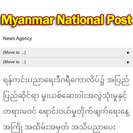
News Agency
▼
▼
ရန်ကင်းပညာရေးဒီဂရီကောလိပ်၌ အပြည်
ပြည်ဆိုင်ရာ မူးယစ်ဆေးဝါးအလွဲသုံးမှုနှင့်
တရားမဝင် ရောင်းဝယ်မှုတိုက်ဖျက်ရေးနေ့
အကြို အထိမ်းအမှတ် အသိပညာပေး