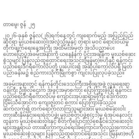
တာမွေ၊ ဇွန် ၂၅
၂၀၂၆-ခုနှစ် ဇွန်လ(၂၆)ရက်နေ့တွင် ကျရောက်မည့် အပြည်ပြည်
ဆိုင်ရာ မူးယစ်ဆေးဝါးအလွဲသုံးမှုနှင့် တရား မဝင် ရောင်းဝယ်မှု
တိုက်ဖျက်ရေးနေ့အကြို အထိမ်းအမှတ် အသိပညာပေး
ဟောပြောပွဲအခမ်းအနားကို ယနေ့နံနက် ပိုင်းအချိန်က မူးယစ်ဆေး
စွဲသူများ ပြန်လည်ထူထောင်ရေးအသင်း(မြန်မာ)ဗဟိုနှင့် ရန်ကင်း
ပညာရေးဒီဂရီကောလိပ်တို့ ပူးပေါင်း၍ အဆိုပါကောလိပ်ရှိ မြတ်
ပညာခန်းမ၌ စည်ကားသိုက်မြိုက်စွာ ကျင်းပပြုလုပ်ခဲ့သည်။
အခမ်းအနားတွင် ရန်ကုန်တိုင်းဒေသကြီးအစိုးရအဖွဲ့ လူမှုရေးရာ
ဝန်ကြီး ဦးဗိုလ်ဌေးက အဖွင့်အမှာစကား ပြောကြားခဲ့ပြီး ရန်ကင်း
ပညာရေးဒီဂရီကောလိပ်မှ ကျောင်းအုပ်ဆရာမကြီး ဒေါက်တာ
ငြိမ်းသီ‌အောင်က ကျေးဇူးတင် စကား ပြောကြားခဲ့သည်။
ဆက်လက်၍ တက်ရောက်လာကြသူများအား မူးယစ်ဆေးဝါး
တားဆီးနှိမ်နှင်းရေးရဲတပ်ဖွဲ့၊ မူးယစ်တပ်ဖွဲ့စု(၄၁)မှ ရဲအုပ်နေလင်း
ထွန်းက မူးယစ်ဆေးဝါးနှင့် စိတ်ကိုပြောင်းလဲစေနိုင်သောဆေးဝါး
များအန္တရာယ် တားဆီးကာကွယ်ရေးအကြောင်းကိုလည်းကောင်း၊
မူးယစ်ဆေးစွဲသူများ ပြန်လည်ထူထောင်ရေးအသင်း (မြန်မာ)ဗဟို