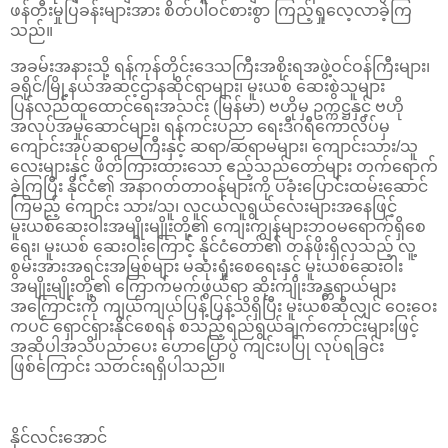
ဖန်တီးမှုပြခန်းများအား စိတ်ပါဝင်စားစွာ ကြည့်ရှုလေ့လာခဲ့ကြ
သည်။
အခမ်းအနားသို့ ရန်ကုန်တိုင်းဒေသကြီးအစိုးရအဖွဲ့ဝင်ဝန်ကြီးများ၊
ခရိုင်/မြို့နယ်အဆင့်ဌာနဆိုင်ရာများ၊ မူးယစ် ဆေးစွဲသူများ
ပြန်လည်ထူထောင်ရေးအသင်း (မြန်မာ) ဗဟိုမှ ဥက္ကဋ္ဌနှင့် ဗဟို
အလုပ်အမှုဆောင်များ၊ ရန်ကင်းပညာ ရေးဒီဂရီကောလိပ်မှ
ကျောင်းအုပ်ဆရာမကြီးနှင့် ဆရာ/ဆရာမများ၊ ကျောင်းသား/သူ
လေးများနှင့် ဖိတ်ကြားထားသော ဧည့်သည်တော်များ တက်ရောက်
ခဲ့ကြပြီး နိုင်ငံ၏ အနာဂတ်တာဝန်များကို ပခုံးပြောင်းထမ်းဆောင်
ကြမည့် ကျောင်း သား/သူ၊ လူငယ်လူရွယ်လေးများအနေဖြင့်
မူးယစ်ဆေးဝါးအမျိုးမျိုးတို့၏ ကျေးကျွန်များဘဝမရောက်ရှိစေ
ရေး၊ မူးယစ် ဆေးဝါးကြောင့် နိုင်ငံတော်၏ တန်ဖိုးရှိလှသည့် လူ့
စွမ်းအားအရင်းအမြစ်များ မဆုံးရှုံးစေရေးနှင့် မူးယစ်ဆေးဝါး
အမျိုးမျိုးတို့၏ ကြောက်မက်ဖွယ်ရာ ဆိုးကျိုးအန္တရာယ်များ
အကြောင်းကို ကျယ်ကျယ်ပြန့်ပြန့်သိရှိပြီး မူးယစ်ဆိုလျှင် ဝေးဝေး
ကပင် ရှောင်ရှားနိုင်စေရန် စသည့်ရည်ရွယ်ချက်ကောင်းများဖြင့်
အဆိုပါအသိပညာပေး ဟောပြောပွဲ ကျင်းပပြု လုပ်ရခြင်း
ဖြစ်ကြောင်း သတင်းရရှိပါသည်။
နိုင်လင်းအောင်