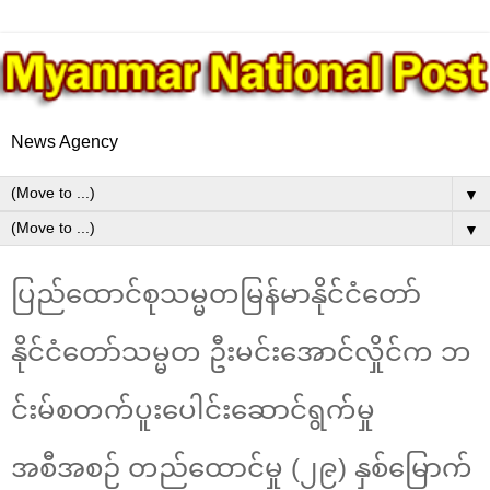
News Agency
▼
▼
ပြည်ထောင်စုသမ္မတမြန်မာနိုင်ငံတော်
နိုင်ငံတော်သမ္မတ ဦးမင်းအောင်လှိုင်က ဘ
င်းမ်စတက်ပူးပေါင်းဆောင်ရွက်မှု
အစီအစဉ် တည်ထောင်မှု (၂၉) နှစ်မြောက်