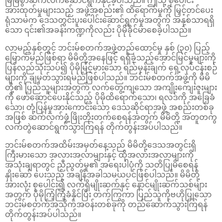
မြဲမြံစွာဆက်လက်ဆောင်ရွက်နိုင်ခဲ့ပါသည်။ ဤသို့ စုပေါင်း
အားထုတ်မှုများသည် အဖွဲ့အစည်း၏ ထိရောက်မှုကို မြှင့်တင်ပေး
ရုံသာမက ဒေသတွင်းပူးပေါင်းဆောင်ရွက်မှုအတွက် အနှစ်သာရရှိ
သော ၎င်း၏အခန်းကဏ္ဍကိုလည်း ပိုမိုခိုင်မာစေခဲ့ပါသည်။
လာမည့်နှစ်တွင် ဘင်းမ်စတက်အဖွဲ့တည်ထောင်မှု နှစ် (၃၀) ပြည့်
မြောက်မည်ဖြစ်ရာ မိမိတို့အနေဖြင့် ရရှိခဲ့သည့်အောင်မြင်မှုများကို
ပြန်လည်သုံးသပ်၍ ပိုမိုမြင့်မားသော ရည်မှန်းချက် ရှေ့လုပ်ငန်းစဉ်
များကို ချမှတ်သွားရမည်ဖြစ်ပါသည်။ ဘင်းမ်စတက်အဖွဲ့ကို မိမိ
တို့၏ ပြည်သူများအတွက် လက်တွေ့ကျသော အကျိုးကျေးဇူးများ
ကို ဖော်ဆောင်ပေးနိုင်သည့် ပိုမိုထိရောက်သော၊ ရလဒ်ကို အခြေခံ
သော၊ တုံ့ပြန်မှုအားကောင်းသော ဒေသဆိုင်ရာအဖွဲ့ အစည်းတစ်ခု
အဖြစ် ဆက်လက်ဖွံ့ဖြိုးတိုးတက်စေရန်အတွက် မိမိတို့ အတူတကွ
လက်တွဲဆောင်ရွက်သွားကြရန် တိုက်တွန်းအပ်ပါသည်။
ဘင်းမ်စတက်အထိမ်းအမှတ်နေ့သည် မိမိတို့ဒေသအတွင်းရှိ
ကြီးမားသော အလားအလာများနှင့် ထိုအလားအလာများကို
အသုံးချရာတွင် ညီညွတ်မှု၏ အရေးပါပုံကို သတိပြုမိစေရန်
နှိုးဆော် ပေးသည့် အချိန်အခါသမယပင်ဖြစ်ပါသည်။ မိမိတို့
အားလုံး စုပေါင်း၍ လက်ရှိမျိုးဆက်နှင့် နောင်မျိုးဆက်သစ်များ
အတွက် ပိုမိုကြံ့ကြံ့ခံနိုင်ပြီး တက်ကြွကာ ပြည်သူကိုဗဟိုပြုသော
ဘင်းမ်စတက်အသိုက်အဝန်းတစ်ခုကို တည်ဆောက်သွားကြရန်
တိုက်တွန်းအပ်ပါသည်။