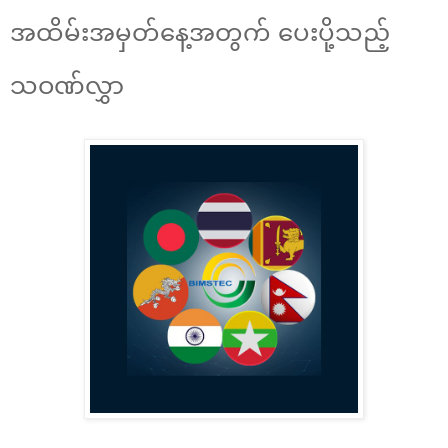
အထိမ်းအမှတ်နေ့အတွက် ပေးပို့သည့်
သဝဏ်လွှာ