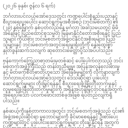
(၂၀၂၆ ခုနှစ်၊ ဇွန်လ ၆ ရက်)
ဘင်္ဂလားပင်လယ်အော်ဒေသတွင်း ကဏ္ဍပေါင်းစုံနည်းပညာနှင့်
စီးပွားရေးပူးပေါင်း ဆောင်ရွက်မှုအစီအစဉ် (ဘင်းမ်စတက်) ၏
(၂၉) နှစ်မြောက် နှစ်ပတ်လည်နေ့ မင်္ဂလာ အခါသမယတွင် မိမိ
အနေဖြင့် ပြည်ထောင်စုသမ္မတ မြန်မာနိုင်ငံတော်အစိုးရနှင့် ပြည်
သူများ ကိုယ်စား ဘင်းမ်စတက်အဖွဲ့ဝင်နိုင်ငံအစိုးရများ၊ ပြည်
သူများနှင့် ဘင်းမ်စတက်အတွင်းရေးမှူးရုံးတို့ကို နွေးထွေးစွာ
နှုတ်ခွန်းဆက်သလျက် ဆုတောင်းမေတ္တာပို့သအပ်ပါသည်။
ဗန်ကောက်ကြေညာစာတမ်းမှတစ်ဆင့် ပေါ်ပေါက်လာသည့် ဘင်း
မ်စတက်အဖွဲ့ကြီးသည် တန်းတူညီမျှမှု၊ အပြန်အလှန်လေးစားမှု
နှင့် မိတ်ဖက်စိတ်ဓာတ်ဟူသော အခြေခံမူများကို လိုက်နာလျက်
ဘင်္ဂလားပင်လယ်အော်ဒေသတွင်း ဒေသဆိုင်ရာ ပူးပေါင်း
ဆောင်ရွက်မှုများ တိုးမြှင့်ရန်နှင့် စီးပွားရေးဖွံ့ဖြိုးတိုးတက်မှုနှင့်
လူမှုရေးဖွံ့ဖြိုးတိုးတက်မှုများကို အရှိန်အဟုန်မြှင့်တင်ရန်အတွက်
အရေးပါသော ပလက်ဖောင်းတစ်ခုအဖြစ် ရပ်တည်လျက်ရှိ
ပါသည်။
နှစ်ဆယ့်ကိုးနှစ်တာကာလအတွင်း ဘင်းမ်စတက်အဖွဲ့သည် ၎င်း၏
အဖွဲ့အစည်းဆိုင်ရာ မူဘောင်များကို ခိုင်မာစေရန်နှင့် ဦးစားပေး
ကဏ္ဍများတွင် ပူးပေါင်းဆောင်ရွက်မှုများ တိုးချဲ့နိုင်ရန် အတွက်