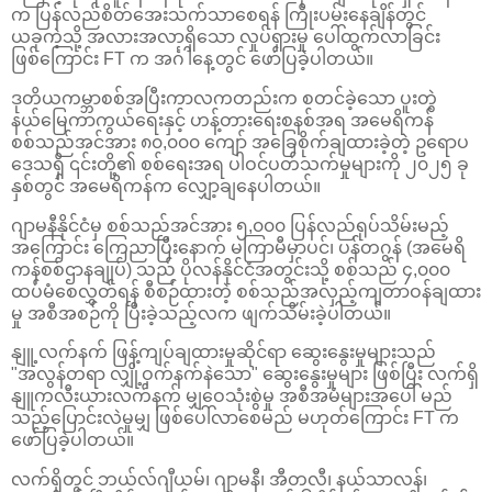
က ပြန်လည်စိတ်အေးသက်သာစေရန် ကြိုးပမ်းနေချိန်တွင်
ယခုကဲ့သို့ အလားအလာရှိသော လှုပ်ရှားမှု ပေါ်ထွက်လာခြင်း
ဖြစ်ကြောင်း FT က အင်္ဂါနေ့တွင် ဖော်ပြခဲ့ပါတယ်။
ဒုတိယကမ္ဘာစစ်အပြီးကာလကတည်းက စတင်ခဲ့သော ပူးတွဲ
နယ်မြေကာကွယ်ရေးနှင့် ဟန့်တားရေးစနစ်အရ အမေရိကန်
စစ်သည်အင်အား ၈၀,၀၀၀ ကျော် အခြေစိုက်ချထားခဲ့တဲ့ ဥရောပ
ဒေသရှိ ၎င်းတို့၏ စစ်ရေးအရ ပါဝင်ပတ်သက်မှုများကို ၂၀၂၅ ခု
နှစ်တွင် အမေရိကန်က လျှော့ချနေပါတယ်။
ဂျာမနီနိုင်ငံမှ စစ်သည်အင်အား ၅,၀၀၀ ပြန်လည်ရုပ်သိမ်းမည့်
အကြောင်း ကြေညာပြီးနောက် မကြာမီမှာပင်၊ ပန်တဂွန် (အမေရိ
ကန်စစ်ဌာနချုပ်) သည် ပိုလန်နိုင်ငံအတွင်းသို့ စစ်သည် ၄,၀၀၀
ထပ်မံစေလွှတ်ရန် စီစဉ်ထားတဲ့ စစ်သည်အလှည့်ကျတာဝန်ချထား
မှု အစီအစဉ်ကို ပြီးခဲ့သည့်လက ဖျက်သိမ်းခဲ့ပါတယ်။
နျူ့လက်နက် ဖြန့်ကျပ်ချထားမှုဆိုင်ရာ ဆွေးနွေးမှုများသည်
"အလွန်တရာ လျှို့ဝှက်နက်နဲသော" ဆွေးနွေးမှုများ ဖြစ်ပြီး လက်ရှိ
နျူကလီးယားလက်နက် မျှဝေသုံးစွဲမှု အစီအမံများအပေါ် မည်
သည့်ပြောင်းလဲမှုမျှ ဖြစ်ပေါ်လာစေမည် မဟုတ်ကြောင်း FT က
ဖော်ပြခဲ့ပါတယ်။
လက်ရှိတွင် ဘယ်လ်ဂျီယမ်၊ ဂျာမနီ၊ အီတလီ၊ နယ်သာလန်၊