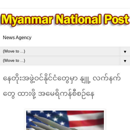
News Agency
▼
▼
နေတိုးအဖွဲ့ဝင်နိုင်ငံတွေမှာ နျူ့ လက်နက်
တွေ ထားဖို့ အမေရိကန်စီစဉ်နေ