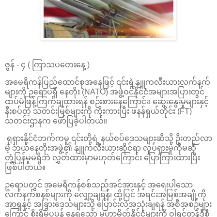
ဇွန် - ၄ ( ကြာသပတေးနေ့ )
အမေရိကန်ပြည်ထောင်စုအနေဖြင့် ၎င်းရဲ့နျူကလီးယားလက်နက်
များကို ဥရောပရှိ နေတိုး (NATO) အဖွဲ့ဝင်နိုင်ငံအများအပြားတွင်
ထပ်မံဖြန့်ကြက်ချထားရန် စဉ်းစားနေကြောင်း၊ ဆွေးနွေးမှုများနှင့်
နီးစပ်တဲ့ သတင်းမြစ်များကို ကိုးကားပြီး ဖနန်ရှယ်တိုင်း (FT)
သတင်းဌာနက ဖော်ပြခဲ့ပါတယ်။
ရုရှားနိုင်ငံဘက်ကမူ ၎င်းတို့ရဲ့ နယ်စပ်ဒေသများဆီသို့ ဦးတည်လာ
မဲ့ ဘယ်နေတိုးအဖွဲ့၏ နျူကလီးယားဆိုင်ရာ လှုပ်ရှားမှုကိုမဆို
တုံ့ပြန်မှုမရှိဘဲ လွှတ်ထားမှာမဟုတ်ကြောင်း ပြောကြားထားပြီး
ဖြစ်ပါတယ်။
ဥရောပတွင် အမေရိကန်စစ်သည်အင်အားနှင့် အရေးပါသော
လက်နက်စနစ်များကို လျှော့ချရန်၊ ထို့ပြင် အရင်းအမြစ်အချို့ကို
အာရှနှင့် အခြားဒေသများသို့ ပြောင်းလဲအသုံးချရန် အစီအစဉ်များ
ကြောင့် စိုးရိမ်ပူပန် နေရသော မဟာမိတ်နိုင်ငံများကို ဝါရှင်တန်ဒီစီ