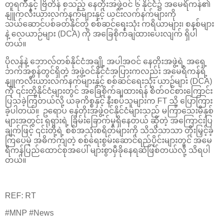
တူရကီနှင့် ဗြိတိန် စသည့် နေတိုးအဖွဲ့ဝင် ၆ နိုင်ငံ၌ အမေရိကန်၏
နျူကလီးယားလက်နက်များနှင့် ယင်းလက်နက်များကို
သယ်ဆောင်ပစ်ခတ်နိုင်တဲ့ စစ်ဆင်ရေးသုံး ကရိယာများ၊ စနစ်များ
နဲ့ လေယာဉ်များ (DCA) ကို အခြေစိုက်ချထားပေးလျက် ရှိပါ
တယ်။
ပိုလန်နဲ့ ဘောလ်တစ်နိုင်ငံအချို့ အပါအဝင် နေတိုးအဖွဲ့ရဲ့ အရှေ့
ဘက်အစွန်တွင်ရှိတဲ့ အဖွဲ့ဝင်နိုင်ငံအပြားကလည်း အမေရိကန်ရဲ့
နျူကလီးယားလက်နက်များနှင့် စစ်ဆင်ရေးသုံး ယာဉ်များ (DCA)
ကို ၎င်းတို့နိုင်ငံများတွင် အခြေစိုက်ချထားရန် စိတ်ဝင်စားကြောင်း
ပြသခဲ့ကြတယ်လို့ ယခုကိစ္စနှင့် နီးစပ်သူများက FT သို့ ပြောကြား
ခဲ့ပါတယ်။ ဥရောပ နေတိုးအဖွဲ့ဝင်နိုင်ငံများသည် မကြာသေးမီနှစ်
များအတွင်း ရုရှားရဲ့ ခြိမ်းခြောက်မှုရှိနေတယ် ဆိုတဲ့ အကြောင်းပြ
ချက်ဖြင့် ၎င်းတို့ရဲ့ စစ်အသုံးစရိတ်များကို သိသိသာသာ တိုးမြှင့်ခဲ့
ကြပေမဲ့ အဓိကကျတဲ့ စစ်ရေးစွမ်းဆောင်ရည်ပိုင်းများတွင် အမေ
ရိကန်ပြည်ထောင်စုအပေါ် များစွာမှီခိုနေရဆဲဖြစ်တယ်လို့ သိရပါ
တယ်။
REF: RT
#MNP #News