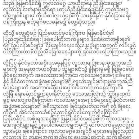
သည် မြန်မာနိုင်ငံရှိ ကုလသမဂ္ဂ ယာယီဌာနေ ညှိနှိုင်းရေးမှူး/
လူသားချင်းစာနာမှုဆိုင်ရာ ယာယီညှိနှိုင်းရေးမှူးနှင့် ကုလသမဂ္ဂ
အေဂျင်စီများမှ ကိုယ်စားလှယ်များကို ယမန်နေ့က နိုင်ငံခြားရေး
ဝန်ကြီးဌာန စတုရင်္ဂဗလခန်းမ၌ တွေ့ဆုံသည်။
ထိုသို့ တွေ့ဆုံစဉ် ပြည်ထောင်စုဝန်ကြီးက မြန်မာနိုင်ငံ၏
ပြည်တွင်းနိုင်ငံရေး ဖြစ်ပေါ်တိုးတက်မှုများ၊ နိုင်ငံတော်အစိုးရ၏
ရှေ့လုပ်ငန်းစဉ်များ၊ ငြိမ်းချမ်းရေးဆွေးနွေးပွဲများအတွက် လမ်းဖွင့်
ဖိတ်ကြားထားသည့်အခြေအနေများကို ရှင်းလင်း ပြောကြားသည်။
ထို့ပြင် နိုင်ငံတော်အစိုးရအနေဖြင့် လူသားချင်းစာနာမှုအကူအညီ
များကို အမှန်တကယ်လိုအပ် သူများထံသို့ ခွဲခြားမှုမရှိ ဖြန့်ဝေပေး
နိုင်ရေးအတွက် အလေးထားကြောင်း၊ ကုလသမဂ္ဂအေဂျင်စီများ
နှင့် နိုင်ငံတကာအဖွဲ့အစည်းများ၏ လူသားချင်းစာနာမှုအကူအညီ
ပေးမှုများကို အကောင်းဆုံး ပူးပေါင်းဆောင်ရွက်နေကြောင်း၊
လုံခြုံရေးဆောင်ရွက်ပေးနိုင်သည့် ဒေသအားလုံးသို့ သွားရောက်
ခွင့် ပေးလျက်ရှိကြောင်း၊ ကုလသမဂ္ဂအေဂျင်စီများနှင့် နိုင်ငံတကာ
အဖွဲ့အစည်းများ၏ ခရီးသွားလာ ခြင်းနှင့်ပတ်သက်၍ လုံခြုံရေး
ကိစ္စကို အလေးထားစီစဉ်ဆောင်ရွက်ပေးလျက်ရှိကြောင်း၊
မြန်မာနိုင်ငံ အစိုးရအနေဖြင့် မြန်မာနိုင်ငံအခြေစိုက် ကုလသမဂ္ဂ
အေဂျင်စီများနှင့် ပူးပေါင်းဆောင်ရွက်မှုကို ဆက်လက်ဆောင်ရွက်
သွားမည်ဖြစ်ကြောင်း၊ ကုလသမဂ္ဂအေဂျင်စီ များအနေဖြင့်လည်း
လူသားချင်း စာနာမှုအကူအညီများ ပေးအပ်ရာတွင် သက်ဆိုင်ရာ