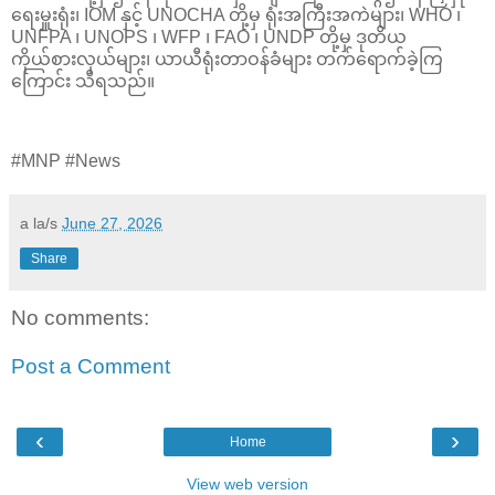
ရေးမှူးရုံး၊ IOM နှင့် UNOCHA တို့မှ ရုံးအကြီးအကဲများ၊ WHO ၊
UNFPA ၊ UNOPS ၊ WFP ၊ FAO ၊ UNDP တို့မှ ဒုတိယ
ကိုယ်စားလှယ်များ၊ ယာယီရုံးတာဝန်ခံများ တက်ရောက်ခဲ့ကြ
ကြောင်း သိရသည်။
#MNP #News
a la/s
June 27, 2026
Share
No comments:
Post a Comment
‹
›
Home
View web version