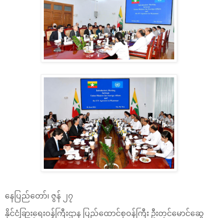
နေပြည်တော်၊ ဇွန် ၂၇
နိုင်ငံခြားရေးဝန်ကြီးဌာန ပြည်ထောင်စုဝန်ကြီး ဦးတင်မောင်ဆွေ