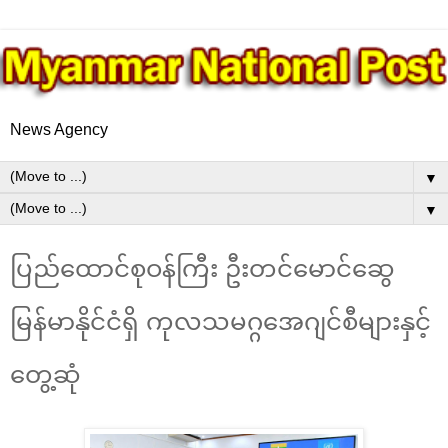
News Agency
▼
▼
ပြည်ထောင်စုဝန်ကြီး ဦးတင်မောင်ဆွေ
မြန်မာနိုင်ငံရှိ ကုလသမဂ္ဂအေဂျင်စီများနှင့်
တွေ့ဆုံ