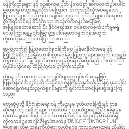
ဝန်ကြီးဌာနများ နှင့် စဉ်ဆက်မပြတ် နီးကပ်စွာ ဆက်လက်ပူးပေါင်း
ဆောင်ရွက်သွားရန်လိုအပ်ကြောင်း၊ အကူအညီလိုအပ်နေသော
ပြည်သူများ ထံသို့ လူသားချင်းစာနာမှု အကူအညီများ ထိရောက်
စွာ ရောက်ရှိရန် နိုင်ငံတကာ အသိုက်အဝန်း အနေဖြင့်
အပြုသဘောဆောင်ပြီး နိုင်ငံရေးအရ ဝင်ရောက်စွက်ဖက်မှုမရှိ
သော ကြားနေမူဝါဒဖြင့် ပူးပေါင်းဆောင်ရွက်ရန်အတွက်
တိုက်တွန်းကြောင်း ပြောကြားသည်။
ဆက်လက်၍ ပြည်ထောင်စုဝန်ကြီးက မြန်မာနိုင်ငံအနေဖြင့်
ကြံ့ကြံ့ခံနိုင်ရည်ရှိသော စီးပွားရေးနှင့် ပြည်သူများအတွက် ရေရှည်
တည်တံ့သော ဖွံ့ဖြိုးတိုးတက်ရေးဆိုင်ရာ အကူအညီများကိုလည်း
ပံ့ပိုးပေးနိုင်ရေး ထည့်သွင်းပြောကြားသည်။
ထို့နောက် ကုလသမဂ္ဂအေဂျင်စီများက ၎င်းတို့အနေဖြင့်
မြန်မာနိုင်ငံအတွင်း သက်ဆိုင်ရာ ဝန်ကြီးဌာနအသီးသီးနှင့် ပူးပေါင်း
ဆောင်ရွက်နေသည့်ကိစ္စရပ်များကို ရှင်းလင်းတင်ပြဆွေးနွေး ကြ
သည်။
တွေ့ဆုံပွဲသို့ နိုင်ငံခြားရေး ဝန်ကြီးဌာနမှ ဒုတိယဝန်ကြီးနှင့် ဌာန
ဆိုင်ရာ တာဝန်ရှိသူများ၊ ကုလသမဂ္ဂ ယာယီဌာနေညှိနှိုင်းရေးမှူး/
လူသားချင်းစာနာမှု ဆိုင်ရာ ယာယီညှိနှိုင်းရေးမှူး၊ မြန်မာနိုင်ငံရှိ
ကုလသမဂ္ဂအေဂျင်စီများအနက်မှ UNICEF ၊ UNHCR ၊ UN
Women တို့မှ ဌာနေကိုယ်စား လှယ်များ၊ ကုလသမဂ္ဂဌာနေ ညှိနှိုင်း